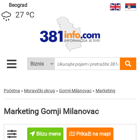
Beograd
27 ºC
Početna
»
Moravički okrug
»
Gornji Milanovac
»
Marketing
Marketing Gornji Milanovac
Blizu mene
Prikaži na mapi