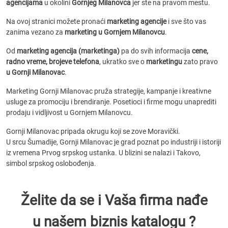
agencijama
u okolini
Gornjeg Milanovca
jer ste na pravom mestu.
Na ovoj stranici možete pronaći
marketing agencije
i sve što vas
zanima vezano za
marketing u Gornjem Milanovcu
.
Od
marketing agencija (marketinga)
pa do svih informacija
cene,
radno vreme, brojeve telefona
, ukratko sve o
marketingu
zato pravo
u Gornji Milanovac
.
Marketing Gornji Milanovac pruža strategije, kampanje i kreativne
usluge za promociju i brendiranje. Posetioci i firme mogu unaprediti
prodaju i vidljivost u Gornjem Milanovcu.
Gornji Milanovac pripada okrugu koji se zove Moravički.
U srcu Šumadije, Gornji Milanovac je grad poznat po industriji i istoriji
iz vremena Prvog srpskog ustanka. U blizini se nalazi i Takovo,
simbol srpskog oslobođenja.
Želite da se i Vaša firma nađe
u našem biznis katalogu ?