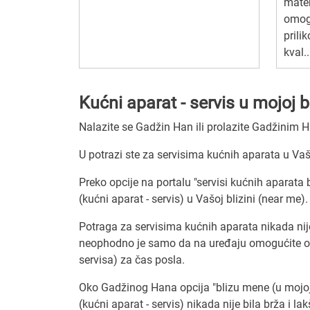
mater
omog
prili
kval..
Kućni aparat - servis u mojoj 
Nalazite se Gadžin Han ili prolazite Gadžinim
U potrazi ste za servisima kućnih aparata u Vaš
Preko opcije na portalu "servisi kućnih aparata
(kućni aparat - servis) u Vašoj blizini (near me).
Potraga za servisima kućnih aparata nikada nij
neophodno je samo da na uređaju omogućite odr
servisa) za čas posla.
Oko Gadžinog Hana opcija "blizu mene (u mojoj b
(kućni aparat - servis) nikada nije bila brža i lak