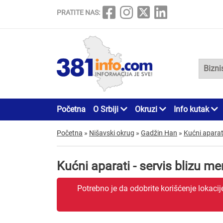
PRATITE NAS:
Početna
O Srbiji
Okruzi
Info kutak
Početna
»
Nišavski okrug
»
Gadžin Han
»
Kućni aparati
Kućni aparati - servis blizu 
Potrebno je da odobrite korišćenje lokaci