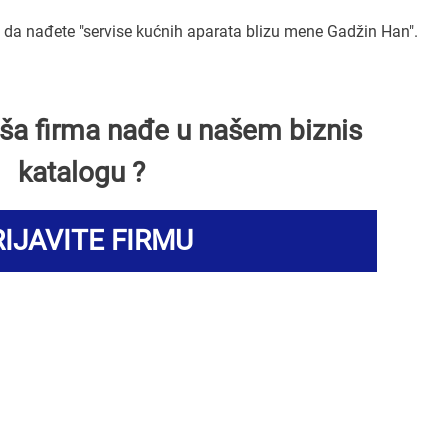
da nađete "servise kućnih aparata blizu mene Gadžin Han".
Vaša firma nađe u našem biznis
katalogu ?
IJAVITE FIRMU