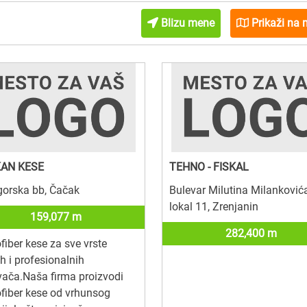
Blizu mene
Prikaži na 
AN KESE
TEHNO - FISKAL
gorska bb, Čačak
Bulevar Milutina Milanković
lokal 11, Zrenjanin
159,077 m
282,400 m
fiber kese za sve vrste
h i profesionalnih
vača.Naša firma proizvodi
fiber kese od vrhunsog