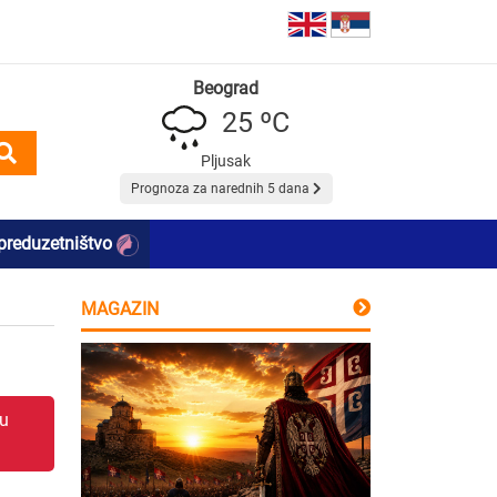
Beograd
25 ºC
Pljusak
Prognoza za narednih 5 dana
preduzetništvo
MAGAZIN
 u