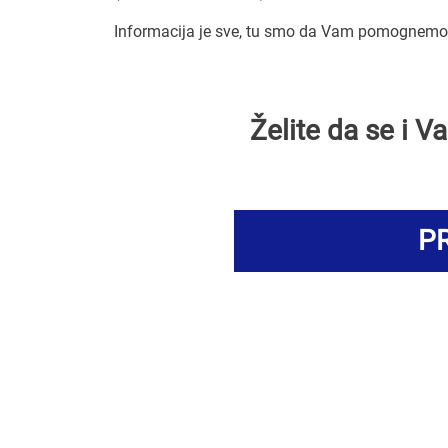
Informacija je sve, tu smo da Vam pomognemo 
Želite da se i 
PR