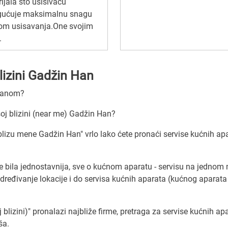
ijala što usisivaču
ućuje maksimalnu snagu
kom usisavanja.One svojim
.
blizini Gadžin Han
 Hanom?
oj blizini (near me) Gadžin Han?
 blizu mene Gadžin Han" vrlo lako ćete pronaći servise kućnih ap
e bila jednostavnija, sve o kućnom aparatu - servisu na jednom 
eđivanje lokacije i do servisa kućnih aparata (kućnog aparata 
lizini)" pronalazi najbliže firme, pretraga za servise kućnih ap
ša.