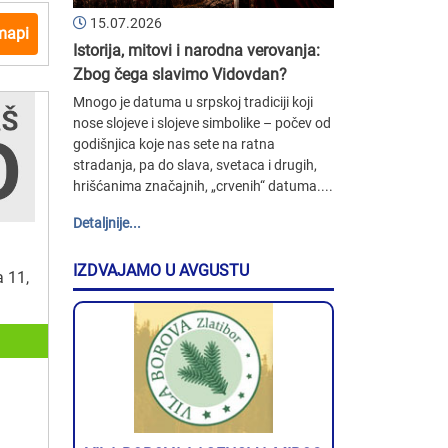
15.07.2026
mapi
Istorija, mitovi i narodna verovanja:
Zbog čega slavimo Vidovdan?
Mnogo je datuma u srpskoj tradiciji koji
nose slojeve i slojeve simbolike – počev od
godišnjica koje nas sete na ratna
stradanja, pa do slava, svetaca i drugih,
hrišćanima značajnih, „crvenih“ datuma....
Detaljnije...
IZDVAJAMO U AVGUSTU
a 11,