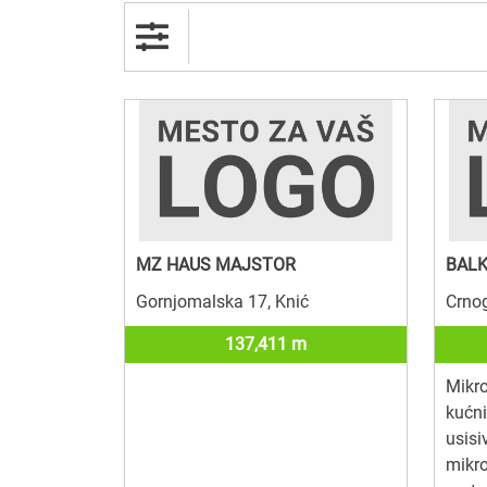
MZ HAUS MAJSTOR
BALK
Gornjomalska 17, Knić
Crno
137,411 m
Mikro
kućni
usisi
mikro