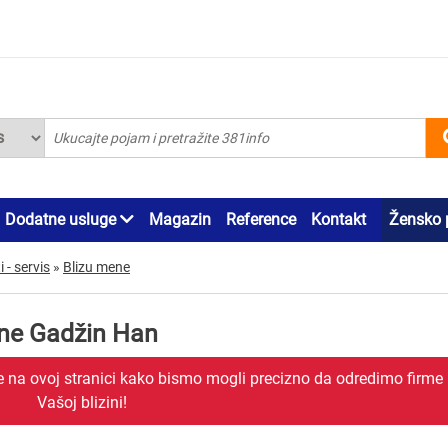
Dodatne usluge
Magazin
Reference
Kontakt
Žensko 
 - servis
»
Blizu mene
mene Gadžin Han
je na ovoj stranici kako bismo mogli precizno da odredimo firme
Vašoj blizini!