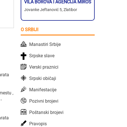
VILA BOROVA I AGENCIJA MIROS
Jovanke Jeftanović 5, Zlatibor
O SRBIJI
Manastiri Srbije
Srpske slave
Verski praznici
arata
Srpski običaji
Manifestacije
mestu ,
-
Pozivni brojevi
Poštanski brojevi
arata
Pravopis