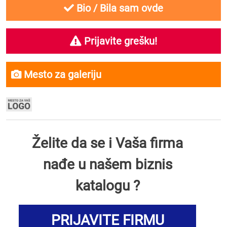
Bio / Bila sam ovde
Prijavite grešku!
Mesto za galeriju
Želite da se i Vaša firma
nađe u našem biznis
katalogu ?
PRIJAVITE FIRMU