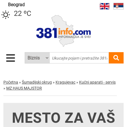
Beograd
22 ºC
Početna
»
Šumadijski okrug
»
Kragujevac
»
Kućni aparati - servis
»
MZ HAUS MAJSTOR