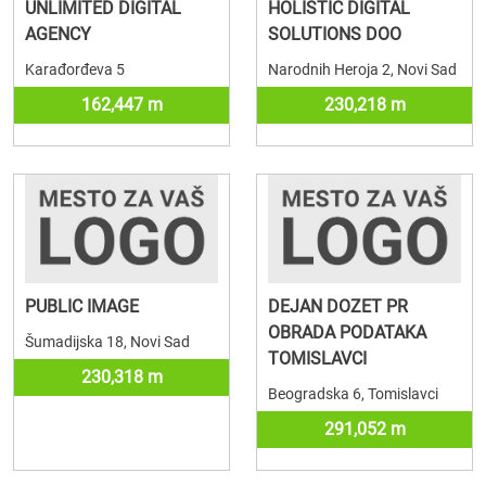
UNLIMITED DIGITAL
HOLISTIC DIGITAL
AGENCY
SOLUTIONS DOO
Karađorđeva 5
Narodnih Heroja 2, Novi Sad
162,447 m
230,218 m
PUBLIC IMAGE
DEJAN DOZET PR
OBRADA PODATAKA
Šumadijska 18, Novi Sad
TOMISLAVCI
230,318 m
Beogradska 6, Tomislavci
291,052 m