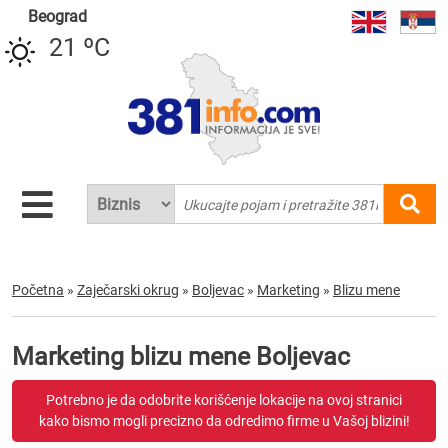
Beograd
21 ºC
Početna
»
Zaječarski okrug
»
Boljevac
»
Marketing
»
Blizu mene
Marketing blizu mene Boljevac
Potrebno je da odobrite korišćenje lokacije na ovoj stranici
kako bismo mogli precizno da odredimo firme u Vašoj blizini!