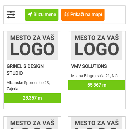
Blizu mene
Prikaži na mapi
GRINEL S DESIGN
VMV SOLUTIONS
STUDIO
Milana Blagojevića 21, Niš
Albanske Spomenice 23,
55,367 m
Zaječar
28,357 m