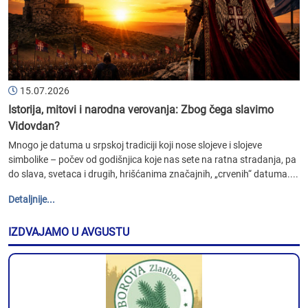
15.07.2026
Istorija, mitovi i narodna verovanja: Zbog čega slavimo
Vidovdan?
Mnogo je datuma u srpskoj tradiciji koji nose slojeve i slojeve
simbolike – počev od godišnjica koje nas sete na ratna stradanja, pa
do slava, svetaca i drugih, hrišćanima značajnih, „crvenih“ datuma....
Detaljnije...
IZDVAJAMO U AVGUSTU