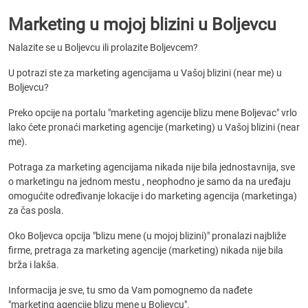
Marketing u mojoj blizini u Boljevcu
Nalazite se u Boljevcu ili prolazite Boljevcem?
U potrazi ste za marketing agencijama u Vašoj blizini (near me) u
Boljevcu?
Preko opcije na portalu "marketing agencije blizu mene Boljevac" vrlo
lako ćete pronaći marketing agencije (marketing) u Vašoj blizini (near
me).
Potraga za marketing agencijama nikada nije bila jednostavnija, sve
o marketingu na jednom mestu , neophodno je samo da na uređaju
omogućite određivanje lokacije i do marketing agencija (marketinga)
za čas posla.
Oko Boljevca opcija "blizu mene (u mojoj blizini)" pronalazi najbliže
firme, pretraga za marketing agencije (marketing) nikada nije bila
brža i lakša.
Informacija je sve, tu smo da Vam pomognemo da nađete
"marketing agencije blizu mene u Boljevcu".