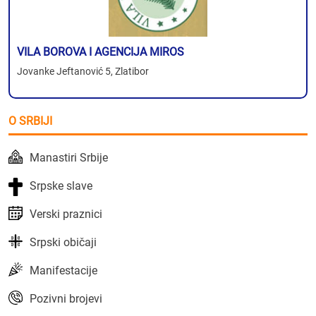
VILA BOROVA I AGENCIJA MIROS
Jovanke Jeftanović 5, Zlatibor
O SRBIJI
Manastiri Srbije
Srpske slave
Verski praznici
Srpski običaji
Manifestacije
Pozivni brojevi