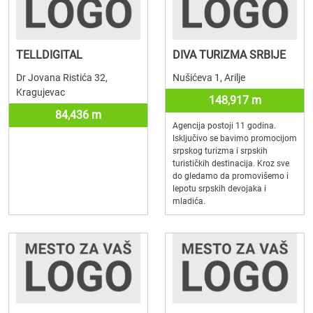
TELLDIGITAL
DIVA TURIZMA SRBIJE
Dr Jovana Ristića 32,
Nušićeva 1, Arilje
Kragujevac
148,917 m
84,436 m
Agencija postoji 11 godina.
Isključivo se bavimo promocijom
srpskog turizma i srpskih
turističkih destinacija. Kroz sve
do gledamo da promovišemo i
lepotu srpskih devojaka i
mladića.