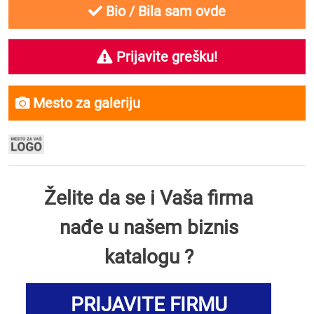
Bio / Bila sam ovde
Prijavite grešku!
Mesto za galeriju
Želite da se i Vaša firma
nađe u našem biznis
katalogu ?
PRIJAVITE FIRMU