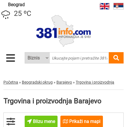
Beograd
25 ºC
Početna
»
Beogradski okrug
»
Barajevo
»
Trgovina i proizvodnja
Trgovina i proizvodnja Barajevo
Blizu mene
Prikaži na mapi