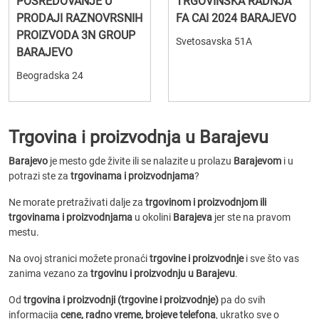
POSREDOVANJE U
TRGOVINSKA RADNJA
PRODAJI RAZNOVRSNIH
FA CAI 2024 BARAJEVO
PROIZVODA 3N GROUP
Svetosavska 51A
BARAJEVO
Beogradska 24
Trgovina i proizvodnja u Barajevu
Barajevo
je mesto gde živite ili se nalazite u prolazu
Barajevom
i u
potrazi ste za
trgovinama i proizvodnjama
?
Ne morate pretraživati dalje za
trgovinom i proizvodnjom ili
trgovinama i proizvodnjama
u okolini
Barajeva
jer ste na pravom
mestu.
Na ovoj stranici možete pronaći
trgovine i proizvodnje
i sve što vas
zanima vezano za
trgovinu i proizvodnju u Barajevu
.
Od
trgovina i proizvodnji (trgovine i proizvodnje)
pa do svih
informacija
cene, radno vreme, brojeve telefona
, ukratko sve o