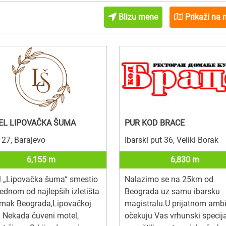
Blizu mene
Prikaži na 
L LIPOVAČKA ŠUMA
PUR KOD BRACE
27, Barajevo
Ibarski put 36, Veliki Borak
6,155 m
6,830 m
l „Lipovačka šuma“ smestio
Nalazimo se na 25km od
jednom od najlepših izletišta
Beograda uz samu ibarsku
mak Beograda,Lipovačkoj
magistralu.U prijatnom ambi
 Nekada čuveni motel,
očekuju Vas vrhunski specijal