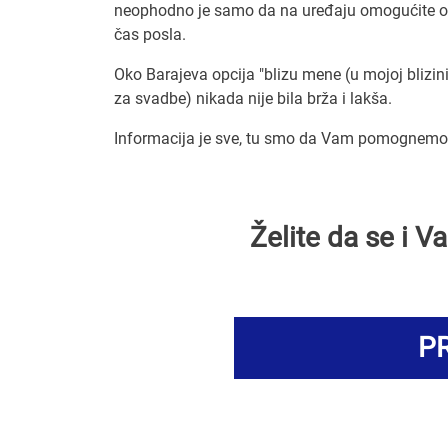
neophodno je samo da na uređaju omogućite odr
čas posla.
Oko Barajeva opcija "blizu mene (u mojoj blizini
za svadbe) nikada nije bila brža i lakša.
Informacija je sve, tu smo da Vam pomognemo 
Želite da se i 
PR