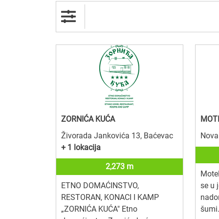
ZORNIĆA KUĆA
MOTE
Živorada Jankovića 13, Baćevac
Nova 
+ 1 lokacija
2,273 m
Mote
ETNO DOMAĆINSTVO,
se u 
RESTORAN, KONACI I KAMP
nado
„ZORNIĆA KUĆA" Etno
šumi.