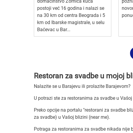
domaćinstvo Zornića kuća
pozna
postoji već 16 godina i nalazi se
novo
na 30 km od centra Beograda i 5
ponud
km od Ibarske magistrale, u selu
Baćevac u Bar...
Restoran za svadbe u mojoj bli
Nalazite se u Barajevu ili prolazite Barajevom?
U potrazi ste za restoranima za svadbe u Vašoj 
Preko opcije na portalu "restorani za svadbe bl
za svadbe) u Vašoj blizini (near me).
Potraga za restoranima za svadbe nikada nije b