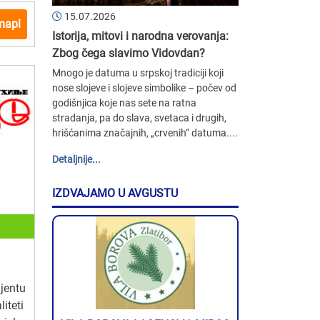
15.07.2026
mapi
Istorija, mitovi i narodna verovanja:
Zbog čega slavimo Vidovdan?
Mnogo je datuma u srpskoj tradiciji koji
nose slojeve i slojeve simbolike – počev od
godišnjica koje nas sete na ratna
stradanja, pa do slava, svetaca i drugih,
hrišćanima značajnih, „crvenih“ datuma....
Detaljnije...
IZDVAJAMO U AVGUSTU
jentu
iteti