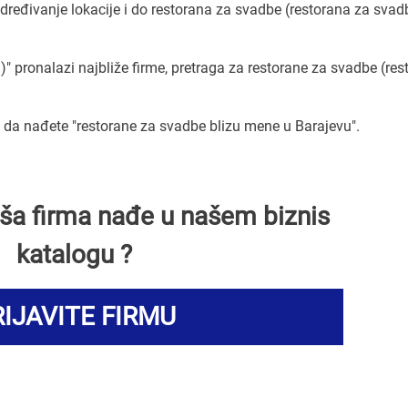
eđivanje lokacije i do restorana za svadbe (restorana za svad
)" pronalazi najbliže firme, pretraga za restorane za svadbe (res
da nađete "restorane za svadbe blizu mene u Barajevu".
Vaša firma nađe u našem biznis
katalogu ?
IJAVITE FIRMU