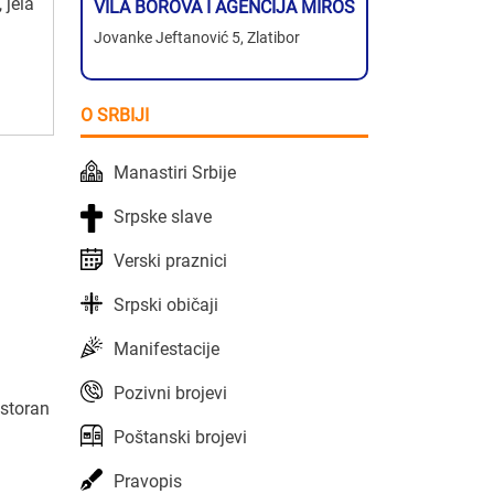
 jela
VILA BOROVA I AGENCIJA MIROS
Jovanke Jeftanović 5, Zlatibor
O SRBIJI
Manastiri Srbije
Srpske slave
Verski praznici
Srpski običaji
Manifestacije
Pozivni brojevi
estoran
Poštanski brojevi
Pravopis