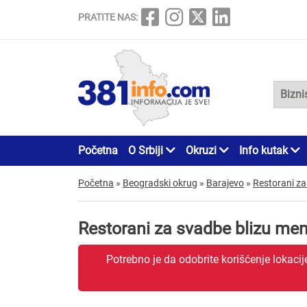
PRATITE NAS:
Početna
O Srbiji
Okruzi
Info kutak
Početna
»
Beogradski okrug
»
Barajevo
»
Restorani z
Restorani za svadbe blizu me
Potrebno je da odobrite korišćenje lokaci