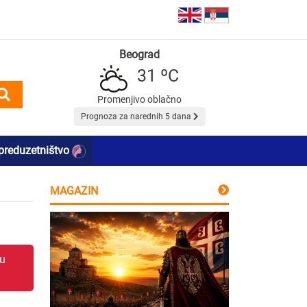
Beograd
31 ºC
Promenjivo oblačno
Prognoza za narednih 5 dana
preduzetništvo
MAGAZIN
 u