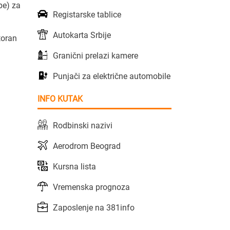
be) za
Registarske tablice
Autokarta Srbije
toran
Granični prelazi kamere
Punjači za električne automobile
INFO KUTAK
Rodbinski nazivi
Aerodrom Beograd
Kursna lista
Vremenska prognoza
Zaposlenje na 381info