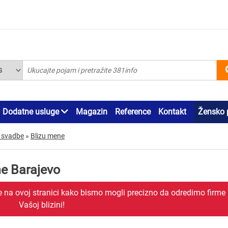
Dodatne usluge
Magazin
Reference
Kontakt
Žensko 
a svadbe
»
Blizu mene
ne Barajevo
je na ovoj stranici kako bismo mogli precizno da odredimo firme
Vašoj blizini!