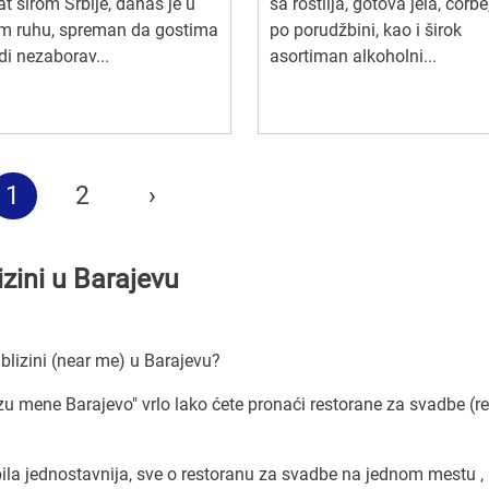
t širom Srbije, danas je u
sa roštilja, gotova jela, čorbe,
m ruhu, spreman da gostima
po porudžbini, kao i širok
i nezaborav...
asortiman alkoholni...
1
2
›
zini u Barajevu
blizini (near me) u Barajevu?
izu mene Barajevo" vrlo lako ćete pronaći restorane za svadbe (r
ila jednostavnija, sve o restoranu za svadbe na jednom mestu ,