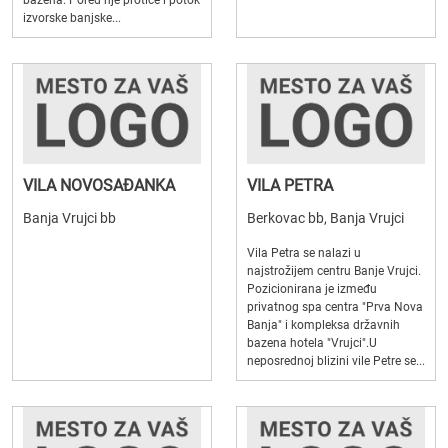
bazena. Pored nje protiče i potok
izvorske banjske...
VILA NOVOSAĐANKA
VILA PETRA
Banja Vrujci bb
Berkovac bb, Banja Vrujci
Vila Petra se nalazi u
najstrožijem centru Banje Vrujci.
Pozicionirana je između
privatnog spa centra "Prva Nova
Banja" i kompleksa državnih
bazena hotela "Vrujci".U
neposrednoj blizini vile Petre se...