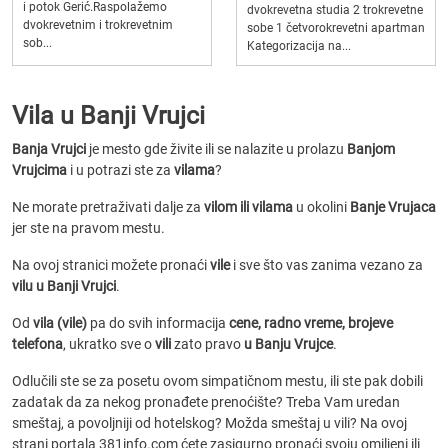
i potok Gerić.Raspolažemo
dvokrevetna studia 2 trokrevetne
dvokrevetnim i trokrevetnim
sobe 1 četvorokrevetni apartman
sob...
Kategorizacija na...
Vila u Banji Vrujci
Banja Vrujci
je mesto gde živite ili se nalazite u prolazu
Banjom
Vrujcima
i u potrazi ste za
vilama
?
Ne morate pretraživati dalje za
vilom ili vilama
u okolini
Banje Vrujaca
jer ste na pravom mestu.
Na ovoj stranici možete pronaći
vile
i sve što vas zanima vezano za
vilu u Banji Vrujci
.
Od
vila (vile)
pa do svih informacija
cene, radno vreme, brojeve
telefona
, ukratko sve o
vili
zato pravo
u Banju Vrujce
.
Odlučili ste se za posetu ovom simpatičnom mestu, ili ste pak dobili
zadatak da za nekog pronađete prenoćište? Treba Vam uredan
smeštaj, a povoljniji od hotelskog? Možda smeštaj u vili? Na ovoj
strani portala 381info.com ćete zasigurno pronaći svoju omiljeni ili