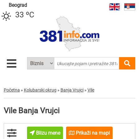
Beograd
33 ºC
Početna
»
Kolubarski okrug
»
Banja Vrujci
»
Vile
Vile Banja Vrujci
Blizu mene
Prikaži na mapi