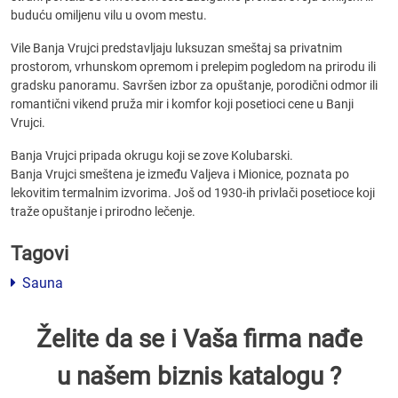
buduću omiljenu vilu u ovom mestu.
Vile Banja Vrujci predstavljaju luksuzan smeštaj sa privatnim
prostorom, vrhunskom opremom i prelepim pogledom na prirodu ili
gradsku panoramu. Savršen izbor za opuštanje, porodični odmor ili
romantični vikend pruža mir i komfor koji posetioci cene u Banji
Vrujci.
Banja Vrujci pripada okrugu koji se zove Kolubarski.
Banja Vrujci smeštena je između Valjeva i Mionice, poznata po
lekovitim termalnim izvorima. Još od 1930-ih privlači posetioce koji
traže opuštanje i prirodno lečenje.
Tagovi
Sauna
Želite da se i Vaša firma nađe
u našem biznis katalogu ?