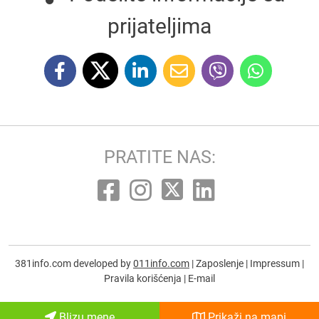
prijateljima
PRATITE NAS:
381info.com developed by
011info.com
|
Zaposlenje
|
Impressum
|
Pravila korišćenja
|
E-mail
Blizu mene
Prikaži na mapi