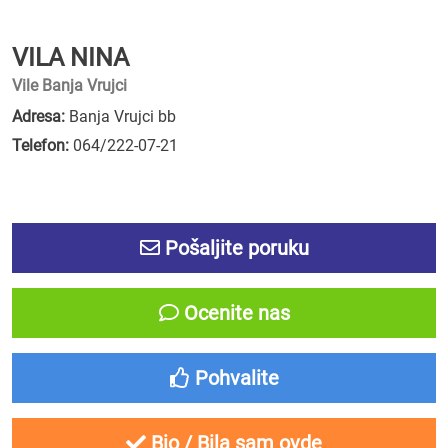
VILA NINA
Vile Banja Vrujci
Adresa:
Banja Vrujci bb
Telefon:
064/222-07-21
Pošaljite poruku
Ocenite nas
Pohvalite
Bio / Bila sam ovde