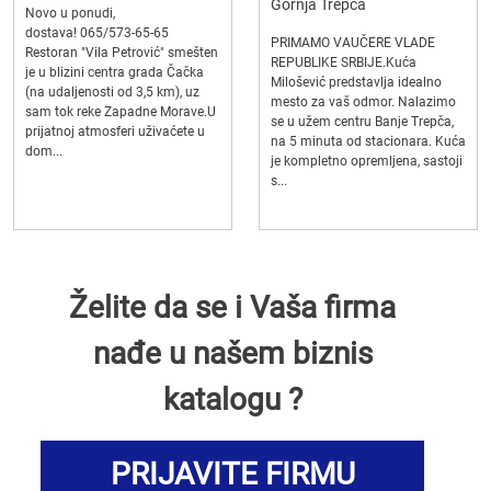
Gornja Trepča
Novo u ponudi,
dostava! 065/573-65-65
PRIMAMO VAUČERE VLADE
Restoran "Vila Petrović" smešten
REPUBLIKE SRBIJE.Kuća
je u blizini centra grada Čačka
Milošević predstavlja idealno
(na udaljenosti od 3,5 km), uz
mesto za vaš odmor. Nalazimo
sam tok reke Zapadne Morave.U
se u užem centru Banje Trepča,
prijatnoj atmosferi uživaćete u
na 5 minuta od stacionara. Kuća
dom...
je kompletno opremljena, sastoji
s...
Želite da se i Vaša firma
nađe u našem biznis
katalogu ?
PRIJAVITE FIRMU