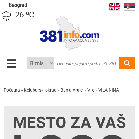
Beograd
26 ºC
Početna
»
Kolubarski okrug
»
Banja Vrujci
»
Vile
»
VILA NINA