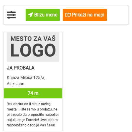
Blizu mene
Prikaži na mapi
JA PROBALA
Knjaza Miloša 125/a,
Aleksinac
74 m
Bez obzira da li ste iz našeg
mesta ili ste samo u prolazu, ne
bi trebalo da propustite najbolje i
najukusnije Fornete! Uvek dobro
raspoloženo osoblje Vas čeka!