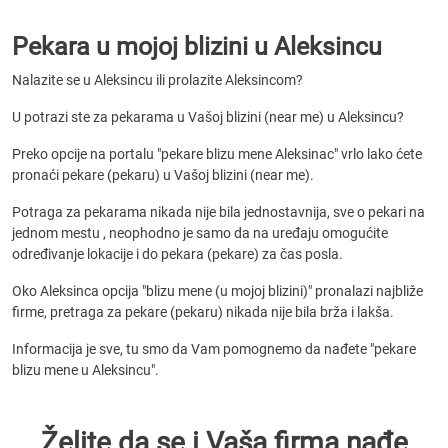
Pekara u mojoj blizini u Aleksincu
Nalazite se u Aleksincu ili prolazite Aleksincom?
U potrazi ste za pekarama u Vašoj blizini (near me) u Aleksincu?
Preko opcije na portalu "pekare blizu mene Aleksinac" vrlo lako ćete
pronaći pekare (pekaru) u Vašoj blizini (near me).
Potraga za pekarama nikada nije bila jednostavnija, sve o pekari na
jednom mestu , neophodno je samo da na uređaju omogućite
određivanje lokacije i do pekara (pekare) za čas posla.
Oko Aleksinca opcija "blizu mene (u mojoj blizini)" pronalazi najbliže
firme, pretraga za pekare (pekaru) nikada nije bila brža i lakša.
Informacija je sve, tu smo da Vam pomognemo da nađete "pekare
blizu mene u Aleksincu".
Želite da se i Vaša firma nađe