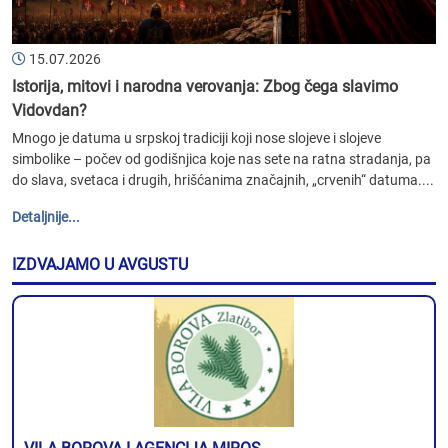
15.07.2026
Istorija, mitovi i narodna verovanja: Zbog čega slavimo
Vidovdan?
Mnogo je datuma u srpskoj tradiciji koji nose slojeve i slojeve
simbolike – počev od godišnjica koje nas sete na ratna stradanja, pa
do slava, svetaca i drugih, hrišćanima značajnih, „crvenih“ datuma....
Detaljnije...
IZDVAJAMO U AVGUSTU