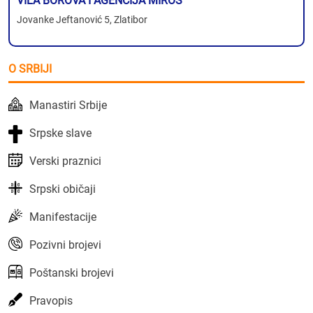
VILA BOROVA I AGENCIJA MIROS
Jovanke Jeftanović 5, Zlatibor
O SRBIJI
Manastiri Srbije
Srpske slave
Verski praznici
Srpski običaji
Manifestacije
Pozivni brojevi
Poštanski brojevi
Pravopis