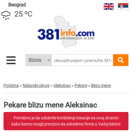
Beograd
25 ºC
Početna
»
Nišavski okrug
»
Aleksinac
»
Pekare
»
Blizu mene
Pekare blizu mene Aleksinac
Potrebno je da odobrite korišćenje lokacije na ovoj stranici
kako bismo mogli precizno da odredimo firme u Vašoj blizini!