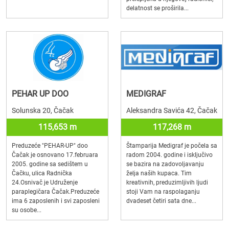
delatnost se proširila...
PEHAR UP DOO
MEDIGRAF
Solunska 20, Čačak
Aleksandra Savića 42, Čačak
115,653 m
117,268 m
Preduzeće "PEHAR-UP" doo
Štamparija Medigraf je počela sa
Čačak je osnovano 17.februara
radom 2004. godine i isključivo
2005. godine sa sedištem u
se bazira na zadovoljavanju
Čačku, ulica Radnička
želja naših kupaca. Tim
24.Osnivač je Udruženje
kreativnih, preduzimljivih ljudi
paraplegičara Čačak.Preduzeće
stoji Vam na raspolaganju
ima 6 zaposlenih i svi zaposleni
dvadeset četiri sata dne...
su osobe...