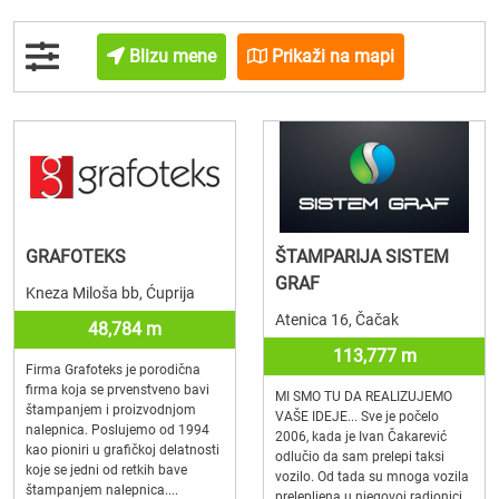
Blizu mene
Prikaži na mapi
GRAFOTEKS
ŠTAMPARIJA SISTEM
GRAF
Kneza Miloša bb, Ćuprija
Atenica 16, Čačak
48,784 m
113,777 m
Firma Grafoteks je porodična
firma koja se prvenstveno bavi
MI SMO TU DA REALIZUJEMO
štampanjem i proizvodnjom
VAŠE IDEJE... Sve je počelo
nalepnica. Poslujemo od 1994
2006, kada je Ivan Čakarević
kao pioniri u grafičkoj delatnosti
odlučio da sam prelepi taksi
koje se jedni od retkih bave
vozilo. Od tada su mnoga vozila
štampanjem nalepnica....
prelepljena u njegovoj radionici,