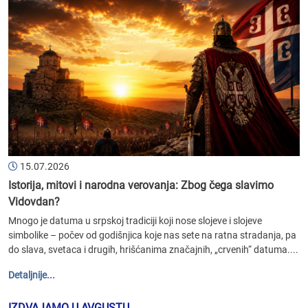
15.07.2026
Istorija, mitovi i narodna verovanja: Zbog čega slavimo
Vidovdan?
Mnogo je datuma u srpskoj tradiciji koji nose slojeve i slojeve
simbolike – počev od godišnjica koje nas sete na ratna stradanja, pa
do slava, svetaca i drugih, hrišćanima značajnih, „crvenih“ datuma....
Detaljnije...
IZDVAJAMO U AVGUSTU