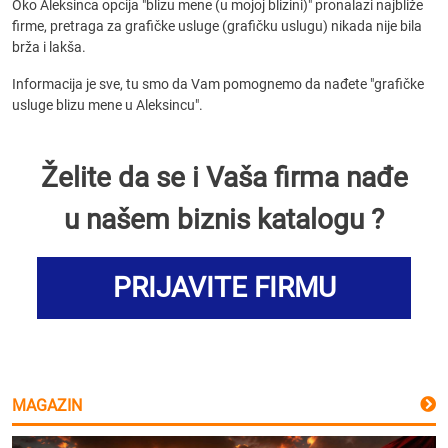
Oko Aleksinca opcija "blizu mene (u mojoj blizini)" pronalazi najbliže
firme, pretraga za grafičke usluge (grafičku uslugu) nikada nije bila
brža i lakša.
Informacija je sve, tu smo da Vam pomognemo da nađete "grafičke
usluge blizu mene u Aleksincu".
Želite da se i Vaša firma nađe
u našem biznis katalogu ?
PRIJAVITE FIRMU
MAGAZIN