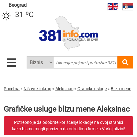
Beograd
31 ºC
Početna
»
Nišavski okrug
»
Aleksinac
»
Grafičke usluge
»
Blizu mene
Grafičke usluge blizu mene Aleksinac
Potrebno je da odobrite korišćenje lokacije na ovoj stranici
kako bismo mogli precizno da odredimo firme u Vašoj blizini!