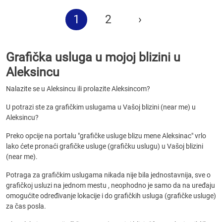
1
2
›
Grafička usluga u mojoj blizini u
Aleksincu
Nalazite se u Aleksincu ili prolazite Aleksincom?
U potrazi ste za grafičkim uslugama u Vašoj blizini (near me) u
Aleksincu?
Preko opcije na portalu "grafičke usluge blizu mene Aleksinac" vrlo
lako ćete pronaći grafičke usluge (grafičku uslugu) u Vašoj blizini
(near me).
Potraga za grafičkim uslugama nikada nije bila jednostavnija, sve o
grafičkoj usluzi na jednom mestu , neophodno je samo da na uređaju
omogućite određivanje lokacije i do grafičkih usluga (grafičke usluge)
za čas posla.