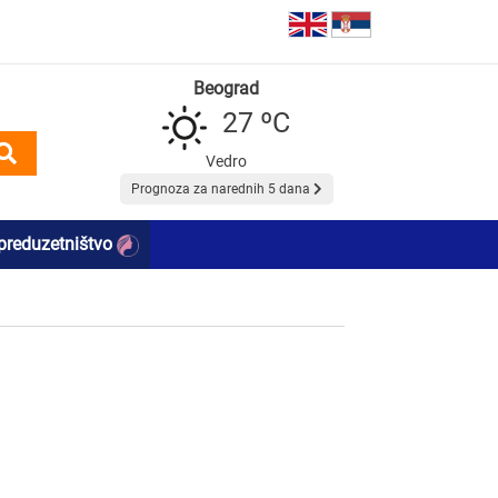
Beograd
27 ºC
Vedro
Prognoza za narednih 5 dana
preduzetništvo