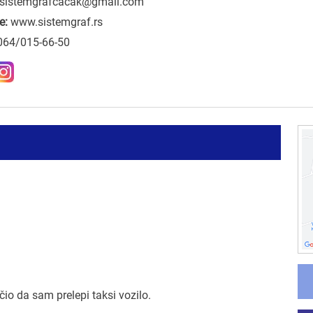
sistemgrafcacak@gmail.com
e:
www.sistemgraf.rs
064/015-66-50
čio da sam prelepi taksi vozilo.