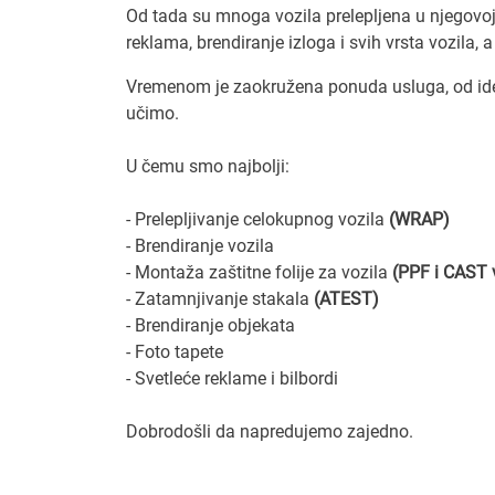
Od tada su mnoga vozila prelepljena u njegovoj ra
reklama, brendiranje izloga i svih vrsta vozila,
Vremenom je zaokružena ponuda usluga, od idej
učimo.
U čemu smo najbolji:
- Prelepljivanje celokupnog vozila
(WRAP)
- Brendiranje vozila
- Montaža zaštitne folije za vozila
(PPF i CAST v
- Zatamnjivanje stakala
(ATEST)
- Brendiranje objekata
- Foto tapete
- Svetleće reklame i bilbordi
Dobrodošli da napredujemo zajedno.