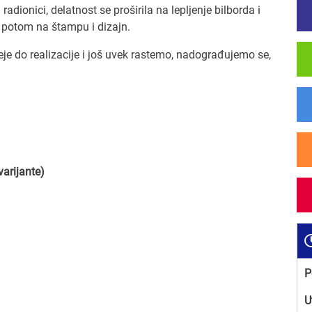
dionici, delatnost se proširila na lepljenje bilborda i
 a potom na štampu i dizajn.
e do realizacije i još uvek rastemo, nadograđujemo se,
arijante)
P
U