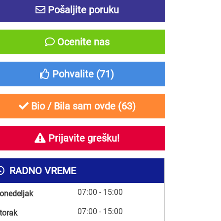
Pošaljite poruku
Ocenite nas
Pohvalite (
71
)
Bio / Bila sam ovde (
63
)
Prijavite grešku!
RADNO VREME
07:00 - 15:00
onedeljak
07:00 - 15:00
torak