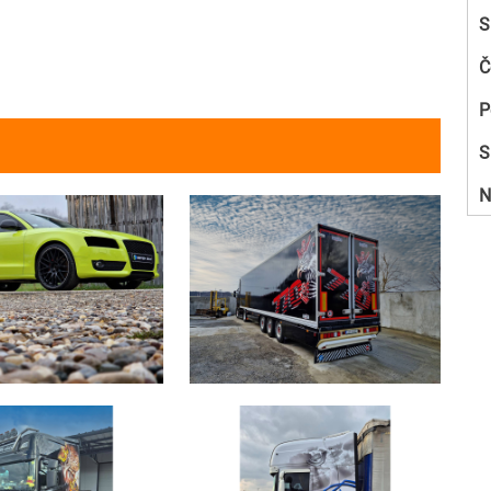
S
Č
P
S
N