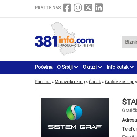
PRATITE NAS:
Početna
O Srbiji
Okruzi
Info kutak
Početna
»
Moravički okrug
»
Čačak
»
Grafičke usluge
ŠTA
Grafič
Adresa
Telefo