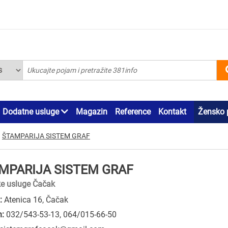
Dodatne usluge
Magazin
Reference
Kontakt
Žensko 
»
ŠTAMPARIJA SISTEM GRAF
MPARIJA SISTEM GRAF
ke usluge Čačak
:
Atenica 16, Čačak
n:
032/543-53-13
,
064/015-66-50