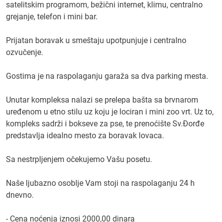
satelitskim programom, bežični internet, klimu, centralno
grejanje, telefon i mini bar.
Prijatan boravak u smeštaju upotpunjuje i centralno
ozvučenje.
Gostima je na raspolaganju garaža sa dva parking mesta.
Unutar kompleksa nalazi se prelepa bašta sa brvnarom
uređenom u etno stilu uz koju je lociran i mini zoo vrt. Uz to,
kompleks sadrži i bokseve za pse, te prenoćište Sv.Đorđe
predstavlja idealno mesto za boravak lovaca.
Sa nestrpljenjem očekujemo Vašu posetu.
Naše ljubazno osoblje Vam stoji na raspolaganju 24 h
dnevno.
- Cena noćenja iznosi 2000,00 dinara