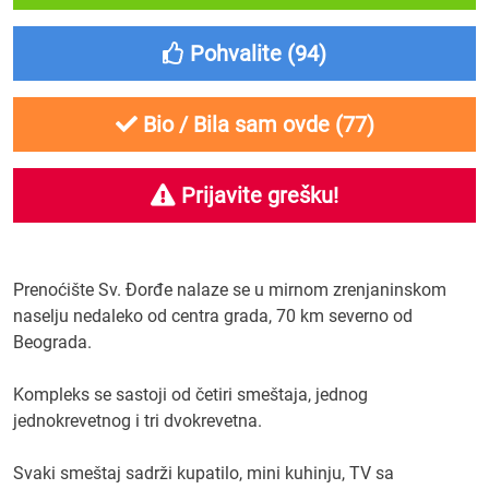
Pohvalite (
94
)
Bio / Bila sam ovde (
77
)
Prijavite grešku!
Prenoćište Sv. Đorđe nalaze se u mirnom zrenjaninskom
naselju nedaleko od centra grada, 70 km severno od
Beograda.
Kompleks se sastoji od četiri smeštaja, jednog
jednokrevetnog i tri dvokrevetna.
Svaki smeštaj sadrži kupatilo, mini kuhinju, TV sa