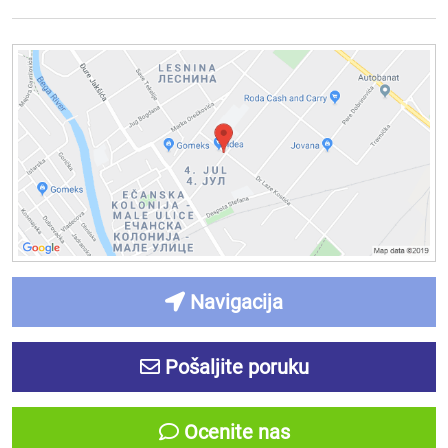
Navigacija
Pošaljite poruku
Ocenite nas