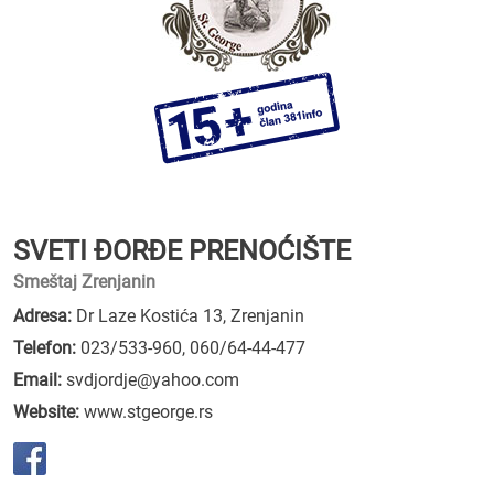
SVETI ĐORĐE PRENOĆIŠTE
Smeštaj Zrenjanin
Adresa:
Dr Laze Kostića 13, Zrenjanin
Telefon:
023/533-960
,
060/64-44-477
Email:
svdjordje@yahoo.com
Website:
www.stgeorge.rs