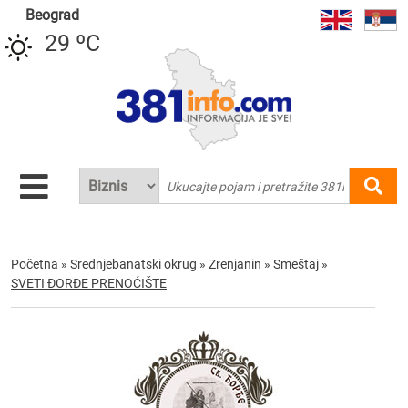
Beograd
29 ºC
Početna
»
Srednjebanatski okrug
»
Zrenjanin
»
Smeštaj
»
SVETI ĐORĐE PRENOĆIŠTE