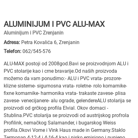
ALUMINIJUM I PVC ALU-MAX
Aluminijum i PVC Zrenjanin
Adresa:
Petra Kovalića 6, Zrenjanin
Telefon:
062/545-576
ALU-MAX postoji od 2008god.Bavi se proizvodnjom ALU i
PVC stolarije kao i crne bravarije.Od naših proizvoda
možemo da vam ponudimo:- ALU i PVC vrata- prozore-
klizne sisteme- sigurnosna vrata- roletne- rolo komarnike-
fixne komarnike- harmonika vrata- trakaste zavese- plisa
zavese- venecijanere- alu ograde, gelendereALU stolarija se
proizvodi od grčkog profila Elvial. Okov domaci -
Stublina.PVC stolarija se proizvodi od austrijskog profrola
Profilink, nemačkog Salamander, i bugarskog Weiss
profila.Okovi Vorne i Vink Haus made in Germany.Staklo
Termopan 4-12-4 i 4-16-4 kao i nisko emisiono i punjeno