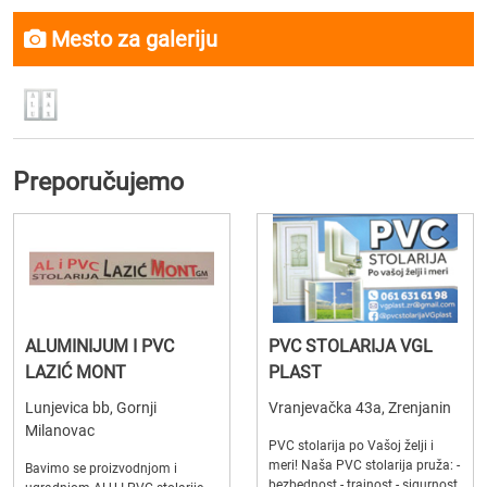
Mesto za galeriju
Preporučujemo
ALUMINIJUM I PVC
PVC STOLARIJA VGL
LAZIĆ MONT
PLAST
Lunjevica bb, Gornji
Vranjevačka 43a, Zrenjanin
Milanovac
PVC stolarija po Vašoj želji i
meri! Naša PVC stolarija pruža: -
Bavimo se proizvodnjom i
bezbednost - trajnost - sigurnost