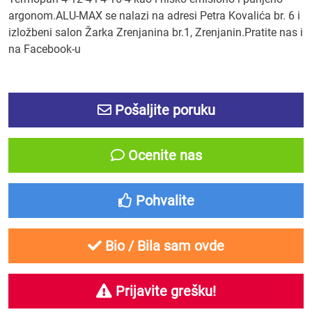
argonom.ALU-MAX se nalazi na adresi Petra Kovalića br. 6 i
izložbeni salon Žarka Zrenjanina br.1, Zrenjanin.Pratite nas i
na Facebook-u
Pošaljite poruku
Ocenite nas
Pohvalite
Bio / Bila sam ovde
Prijavite grešku!