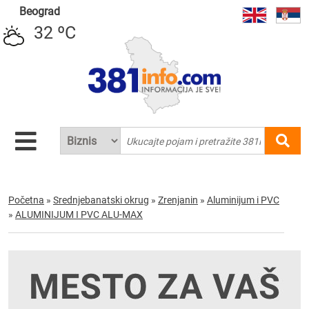
Beograd
32 ºC
Početna
»
Srednjebanatski okrug
»
Zrenjanin
»
Aluminijum i PVC
»
ALUMINIJUM I PVC ALU-MAX