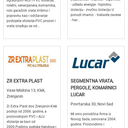
ugradnjom ALU I PVC stolarije,
- uštedu energije - toplotnu
roletni, venecijanera, komarnika,
izolaciju - zvučnu izolaciju U
rolo garažnih vrata.Vršimo i
ponudi imamo: - trakaste zavese
popravku kao i održavanje
- har...
postojeće stolarije.PVC prozori i
vrata izrađuju se od...
ZR EXTRA PLAST
SEGMENTNA VRATA,
PERGOLE, KOMARNICI
Vase Miskina 13, Klek,
LUCAR
Zrenjanin
Povrtarska 30, Novi Sad
Zr Extra Plast doo Zrenjanin-Klek
postoji od 2006. godine, a
Mi smo porodična firma iz
proizvodnjom PVC i ALU
Novog Sada, osnovana 2004.
stolarije se bavi od
godine. Proizvodimo i
2009.Pratimo svetske trendove i