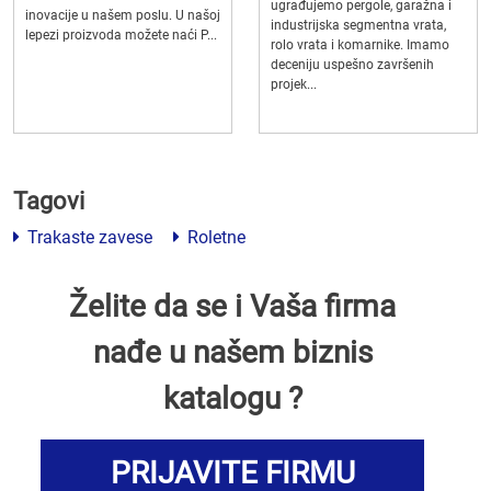
ugrađujemo pergole, garažna i
inovacije u našem poslu. U našoj
industrijska segmentna vrata,
lepezi proizvoda možete naći P...
rolo vrata i komarnike. Imamo
deceniju uspešno završenih
projek...
Tagovi
Trakaste zavese
Roletne
Želite da se i Vaša firma
nađe u našem biznis
katalogu ?
PRIJAVITE FIRMU