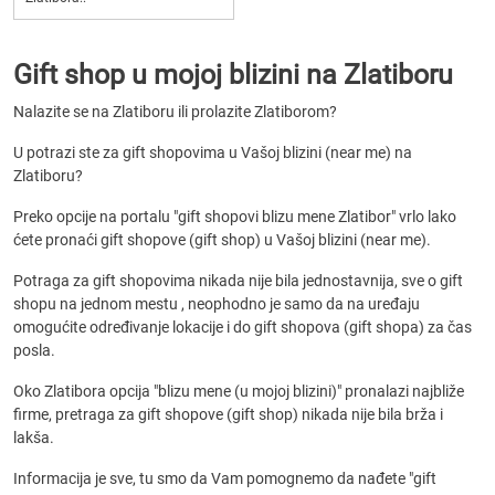
Gift shop u mojoj blizini na Zlatiboru
Nalazite se na Zlatiboru ili prolazite Zlatiborom?
U potrazi ste za gift shopovima u Vašoj blizini (near me) na
Zlatiboru?
Preko opcije na portalu "gift shopovi blizu mene Zlatibor" vrlo lako
ćete pronaći gift shopove (gift shop) u Vašoj blizini (near me).
Potraga za gift shopovima nikada nije bila jednostavnija, sve o gift
shopu na jednom mestu , neophodno je samo da na uređaju
omogućite određivanje lokacije i do gift shopova (gift shopa) za čas
posla.
Oko Zlatibora opcija "blizu mene (u mojoj blizini)" pronalazi najbliže
firme, pretraga za gift shopove (gift shop) nikada nije bila brža i
lakša.
Informacija je sve, tu smo da Vam pomognemo da nađete "gift