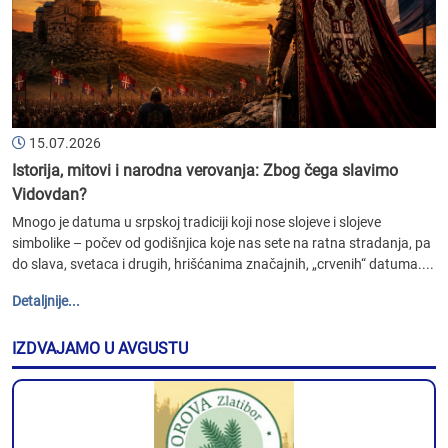
15.07.2026
Istorija, mitovi i narodna verovanja: Zbog čega slavimo
Vidovdan?
Mnogo je datuma u srpskoj tradiciji koji nose slojeve i slojeve
simbolike – počev od godišnjica koje nas sete na ratna stradanja, pa
do slava, svetaca i drugih, hrišćanima značajnih, „crvenih“ datuma....
Detaljnije...
IZDVAJAMO U AVGUSTU