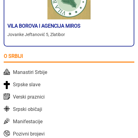
VILA BOROVA I AGENCIJA MIROS
Jovanke Jeftanović 5, Zlatibor
O SRBIJI
Manastiri Srbije
Srpske slave
Verski praznici
Srpski običaji
Manifestacije
Pozivni brojevi