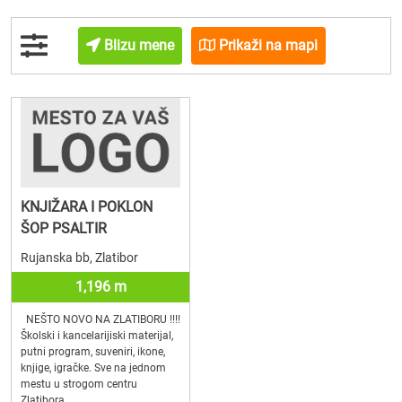
Blizu mene
Prikaži na mapi
KNJIŽARA I POKLON
ŠOP PSALTIR
Rujanska bb, Zlatibor
1,196 m
NEŠTO NOVO NA ZLATIBORU !!!!
Školski i kancelarijiski materijal,
putni program, suveniri, ikone,
knjige, igračke. Sve na jednom
mestu u strogom centru
Zlatibora..