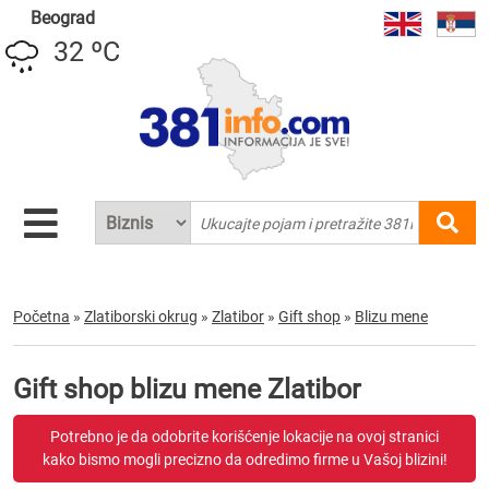
Beograd
32 ºC
Početna
»
Zlatiborski okrug
»
Zlatibor
»
Gift shop
»
Blizu mene
Gift shop blizu mene Zlatibor
Potrebno je da odobrite korišćenje lokacije na ovoj stranici
kako bismo mogli precizno da odredimo firme u Vašoj blizini!