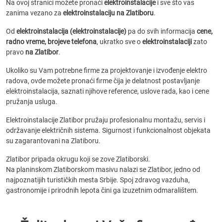
Na ovoj stranici možete pronaći
elektroinstalacije
i sve što vas
zanima vezano za
elektroinstalaciju na Zlatiboru
.
Od
elektroinstalacija (elektroinstalacije)
pa do svih informacija
cene,
radno vreme, brojeve telefona
, ukratko sve o
elektroinstalaciji
zato
pravo
na Zlatibor
.
Ukoliko su Vam potrebne firme za projektovanje i izvođenje elektro
radova, ovde možete pronaći firme čija je delatnost postavljanje
elektroinstalacija, saznati njihove reference, uslove rada, kao i cene
pružanja usluga.
Elektroinstalacije Zlatibor pružaju profesionalnu montažu, servis i
održavanje električnih sistema. Sigurnost i funkcionalnost objekata
su zagarantovani na Zlatiboru.
Zlatibor pripada okrugu koji se zove Zlatiborski.
Na planinskom Zlatiborskom masivu nalazi se Zlatibor, jedno od
najpoznatijih turističkih mesta Srbije. Spoj zdravog vazduha,
gastronomije i prirodnih lepota čini ga izuzetnim odmaralištem.