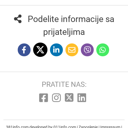
Podelite informacije sa
prijateljima
PRATITE NAS:
381info.com developed by
011info.com
|
Zaposlenje
|
Impressum
|