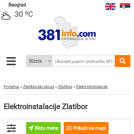
Beograd
30 ºC
Početna
»
Zlatiborski okrug
»
Zlatibor
»
Elektroinstalacije
Elektroinstalacije Zlatibor
Blizu mene
Prikaži na mapi