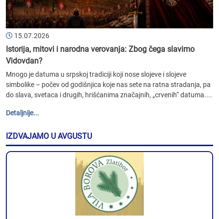
15.07.2026
Istorija, mitovi i narodna verovanja: Zbog čega slavimo
Vidovdan?
Mnogo je datuma u srpskoj tradiciji koji nose slojeve i slojeve
simbolike – počev od godišnjica koje nas sete na ratna stradanja, pa
do slava, svetaca i drugih, hrišćanima značajnih, „crvenih“ datuma....
Detaljnije...
IZDVAJAMO U AVGUSTU