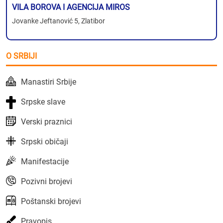
VILA BOROVA I AGENCIJA MIROS
Jovanke Jeftanović 5, Zlatibor
O SRBIJI
Manastiri Srbije
Srpske slave
Verski praznici
Srpski običaji
Manifestacije
Pozivni brojevi
Poštanski brojevi
Pravopis