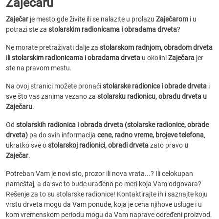
Zaječaru
Zaječar
je mesto gde živite ili se nalazite u prolazu
Zaječarom
i u
potrazi ste za
stolarskim radionicama i obradama drveta
?
Ne morate pretraživati dalje za
stolarskom radnjom, obradom drveta
ili stolarskim radionicama i obradama drveta
u okolini
Zaječara
jer
ste na pravom mestu.
Na ovoj stranici možete pronaći
stolarske radionice i obrade drveta
i
sve što vas zanima vezano za
stolarsku radionicu, obradu drveta u
Zaječaru
.
Od
stolarskih radionica i obrada drveta (stolarske radionice, obrade
drveta)
pa do svih informacija
cene, radno vreme, brojeve telefona
,
ukratko sve o
stolarskoj radionici, obradi drveta
zato pravo
u
Zaječar
.
Potreban Vam je novi sto, prozor ili nova vrata...? Ili celokupan
nameštaj, a da sve to bude urađeno po meri koja Vam odgovara?
Rešenje za to su stolarske radionice! Kontaktirajte ih i saznajte koju
vrstu drveta mogu da Vam ponude, koja je cena njihove usluge i u
kom vremenskom periodu mogu da Vam naprave određeni proizvod.