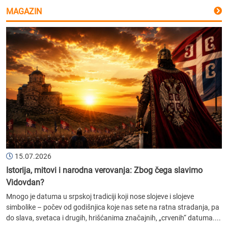
MAGAZIN
15.07.2026
Istorija, mitovi i narodna verovanja: Zbog čega slavimo
Vidovdan?
Mnogo je datuma u srpskoj tradiciji koji nose slojeve i slojeve
simbolike – počev od godišnjica koje nas sete na ratna stradanja, pa
do slava, svetaca i drugih, hrišćanima značajnih, „crvenih“ datuma....