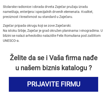
Stolarske radionice i obrada drveta Zaječar pružaju izradu
nameštaja, enterijera i specijalnih drvenih elemenata. Kvalitet,
preciznost i kreativnost su standard u Zaječaru.
Zaječar pripada okrugu koji se zove Zaječarski.
Na istoku Srbije, Zaječar je grad okružen planinama i vinogradima. U
blizini se nalazi arheološko nalazište Felix Romuliana pod zaštitom
UNESCO-a.
Želite da se i Vaša firma nađe
u našem biznis katalogu ?
PRIJAVITE FIRMU