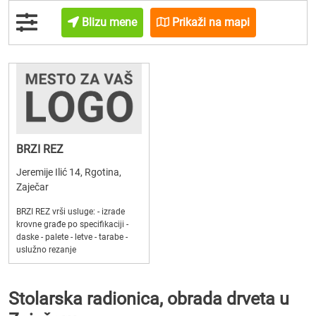
Blizu mene
Prikaži na mapi
BRZI REZ
Jeremije Ilić 14, Rgotina,
Zaječar
BRZI REZ vrši usluge: - izrade
krovne građe po specifikaciji -
daske - palete - letve - tarabe -
uslužno rezanje
Stolarska radionica, obrada drveta u