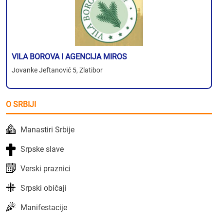
VILA BOROVA I AGENCIJA MIROS
Jovanke Jeftanović 5, Zlatibor
O SRBIJI
Manastiri Srbije
Srpske slave
Verski praznici
Srpski običaji
Manifestacije