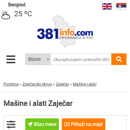
Beograd
25 ºC
Početna
»
Zaječarski okrug
»
Zaječar
»
Mašine i alati
Mašine i alati Zaječar
Blizu mene
Prikaži na mapi