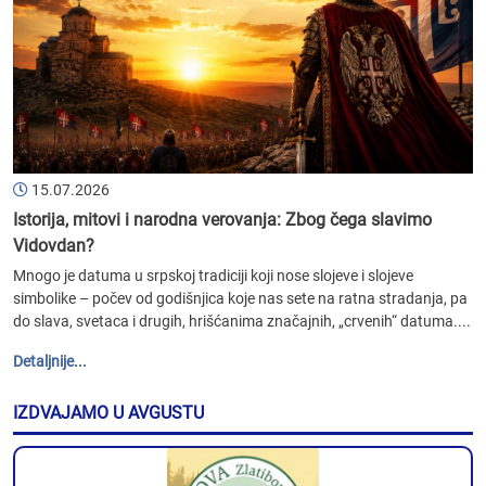
15.07.2026
Istorija, mitovi i narodna verovanja: Zbog čega slavimo
Vidovdan?
Mnogo je datuma u srpskoj tradiciji koji nose slojeve i slojeve
simbolike – počev od godišnjica koje nas sete na ratna stradanja, pa
do slava, svetaca i drugih, hrišćanima značajnih, „crvenih“ datuma....
Detaljnije...
IZDVAJAMO U AVGUSTU