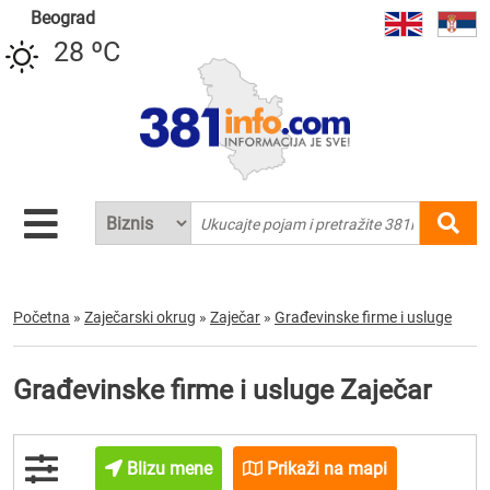
Beograd
28 ºC
Početna
»
Zaječarski okrug
»
Zaječar
»
Građevinske firme i usluge
Građevinske firme i usluge Zaječar
Blizu mene
Prikaži na mapi