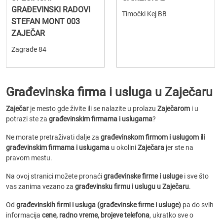
GRAĐEVINSKI RADOVI
Timočki Kej BB
STEFAN MONT 003
ZAJEČAR
Zagrađe 84
Građevinska firma i usluga u Zaječaru
Zaječar
je mesto gde živite ili se nalazite u prolazu
Zaječarom
i u
potrazi ste za
građevinskim firmama i uslugama
?
Ne morate pretraživati dalje za
građevinskom firmom i uslugom ili
građevinskim firmama i uslugama
u okolini
Zaječara
jer ste na
pravom mestu.
Na ovoj stranici možete pronaći
građevinske firme i usluge
i sve što
vas zanima vezano za
građevinsku firmu i uslugu u Zaječaru
.
Od
građevinskih firmi i usluga (građevinske firme i usluge)
pa do svih
informacija
cene, radno vreme, brojeve telefona
, ukratko sve o