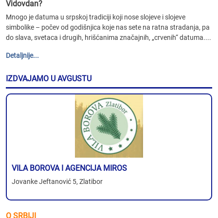
Vidovdan?
Mnogo je datuma u srpskoj tradiciji koji nose slojeve i slojeve
simbolike – počev od godišnjica koje nas sete na ratna stradanja, pa
do slava, svetaca i drugih, hrišćanima značajnih, „crvenih“ datuma....
Detaljnije...
IZDVAJAMO U AVGUSTU
VILA BOROVA I AGENCIJA MIROS
Jovanke Jeftanović 5, Zlatibor
O SRBIJI