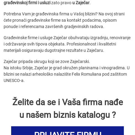
građevinskoj firmi i usluzi
zato pravo
u Zaječar
.
Potrebna Vam je građevinska firma u Vašoj blizini? Na ovoj strani
ćete pronaći građevinske firme sa kontakt podacima, opisom
ponude i referencama završenih gradjevinskih radova.
Građevinske firme i usluge Zaječar obuhvataju izgradnju, renoviranje
i održavanje svih tipova objekata. Profesionalnost i kvalitetni
materijali osiguravaju dugotrajne rezultate u Zaječaru.
Zaječar pripada okrugu koji se zove Zaječarski.
Na istoku Srbije, Zaječar je grad okružen planinama i vinogradima. U
blizini se nalazi arheološko nalazište Felix Romuliana pod zaštitom
UNESCO-a.
Želite da se i Vaša firma nađe
u našem biznis katalogu ?