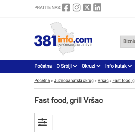
PRATITE NAS:
Početna
O Srbiji
Okruzi
Info kutak
Početna
»
Južnobanatski okrug
»
Vršac
»
Fast food, gr
Fast food, grill Vršac