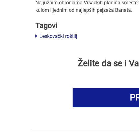
Na južnim obroncima Vršackih planina smešten 
kulom i jednim od najlepših pejzaža Banata.
Tagovi
Leskovački roštilj
Želite da se i 
PR