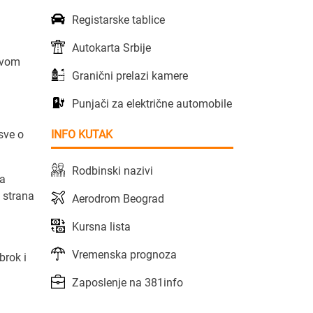
Registarske tablice
Autokarta Srbije
avom
Granični prelazi kamere
Punjači za električne automobile
INFO KUTAK
 sve o
Rodbinski nazivi
da
e strana
Aerodrom Beograd
Kursna lista
Vremenska prognoza
brok i
Zaposlenje na 381info