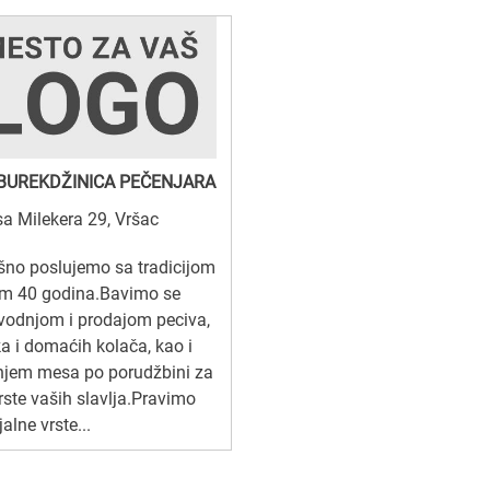
BUREKDŽINICA PEČENJARA
sa Milekera 29, Vršac
no poslujemo sa tradicijom
m 40 godina.Bavimo se
vodnjom i prodajom peciva,
a i domaćih kolača, kao i
njem mesa po porudžbini za
rste vaših slavlja.Pravimo
jalne vrste...