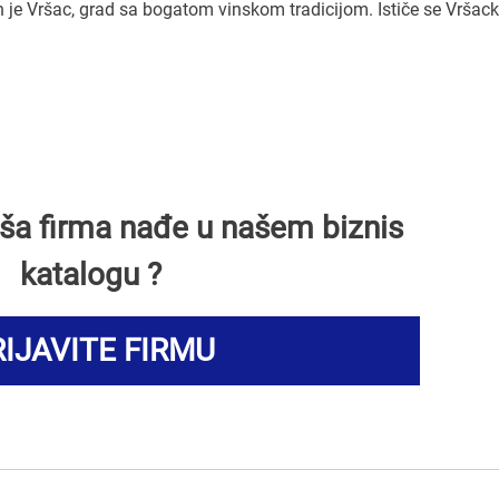
je Vršac, grad sa bogatom vinskom tradicijom. Ističe se Vrša
Vaša firma nađe u našem biznis
katalogu ?
IJAVITE FIRMU