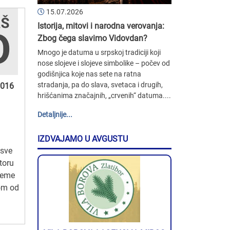
15.07.2026
Istorija, mitovi i narodna verovanja:
Zbog čega slavimo Vidovdan?
Mnogo je datuma u srpskoj tradiciji koji
nose slojeve i slojeve simbolike – počev od
godišnjica koje nas sete na ratna
stradanja, pa do slava, svetaca i drugih,
 016
hrišćanima značajnih, „crvenih“ datuma....
Detaljnije...
IZDVAJAMO U AVGUSTU
 sve
toru
reme
om od