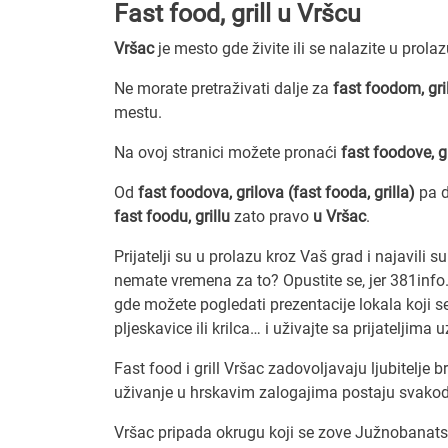
Fast food, grill u Vršcu
Vršac
je mesto gde živite ili se nalazite u prola
Ne morate pretraživati dalje za
fast foodom, gri
mestu.
Na ovoj stranici možete pronaći
fast foodove, g
Od
fast foodova, grilova (fast fooda, grilla)
pa d
fast foodu, grillu
zato pravo
u Vršac
.
Prijatelji su u prolazu kroz Vaš grad i najavili
nemate vremena za to? Opustite se, jer 381info.
gde možete pogledati prezentacije lokala koji s
pljeskavice ili krilca… i uživajte sa prijateljima 
Fast food i grill Vršac zadovoljavaju ljubitelje
uživanje u hrskavim zalogajima postaju svakod
Vršac pripada okrugu koji se zove Južnobanats