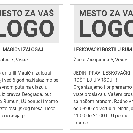
L MAGIČNI ZALOGAJ
LESKOVAČKI ROŠTILJ BUM
tobra 7, Vršac
Žarka Zrenjanina 5, Vršac
ran grill Magični zalogaj
JEDINI PRAVI LESKOVAČKI
ji već 6 godina.Nalazimo se
ROŠTILJ U VRŠCU !!!
lavnom putu na ulazu u
Organizujemo i pripremamo
 iz pravca Beograda, put
vrste proslava u Vašem pros
a Rumuniji.U ponudi imamo
sa našom hranom. Radno v
rste roštiljskog mesa.Treća
od 08:00 do 24:00 h. Nedelj
eneracija p...
11:00 do 21:00 h. U ponudi
imamo...