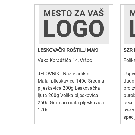
LESKOVAČKI ROŠTILJ MAKI
SZR 
Vuka Karadžića 14, Vršac
Felik
JELOVNIK Naziv artikla
Uspeš
Mala pljeskavica 140g Srednja
dugo
pljeskavica 200g Leskovačka
proiz
ljuta 200g Velika pljeskavica
burek
250g Gurman mala pljeskavica
peče
170g...
sve v
speci