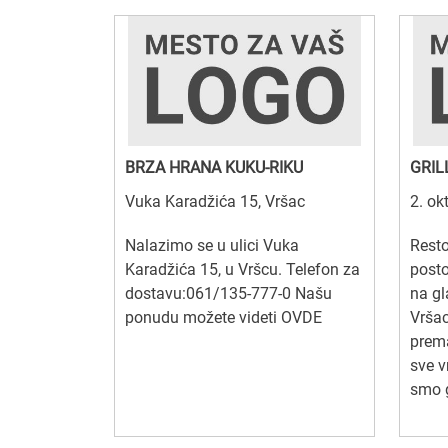
BRZA HRANA KUKU-RIKU
GRIL
Vuka Karadžića 15, Vršac
2. ok
Nalazimo se u ulici Vuka
Resto
Karadžića 15, u Vršcu. Telefon za
posto
dostavu:061/135-777-0 Našu
na g
ponudu možete videti OVDE
Vršac
prem
sve v
smo g