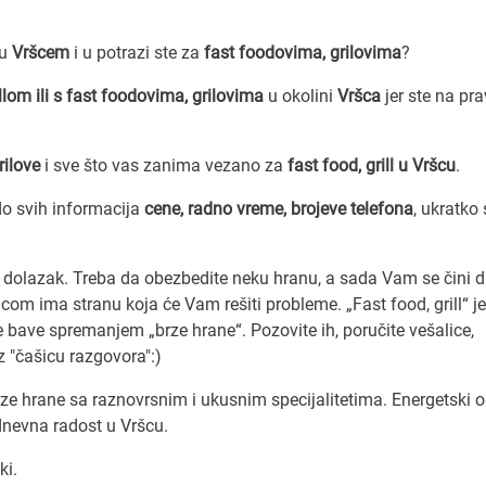
zu
Vršcem
i u potrazi ste za
fast foodovima, grilovima
?
llom ili s fast foodovima, grilovima
u okolini
Vršca
jer ste na pr
rilove
i sve što vas zanima vezano za
fast food, grill u Vršcu
.
o svih informacija
cene, radno vreme, brojeve telefona
, ukratko
 su dolazak. Treba da obezbedite neku hranu, a sada Vam se čini 
com ima stranu koja će Vam rešiti probleme. „Fast food, grill“ j
e bave spremanjem „brze hrane“. Pozovite ih, poručite vešalice,
uz "čašicu razgovora":)
 brze hrane sa raznovrsnim i ukusnim specijalitetima. Energetski o
nevna radost u Vršcu.
ki.