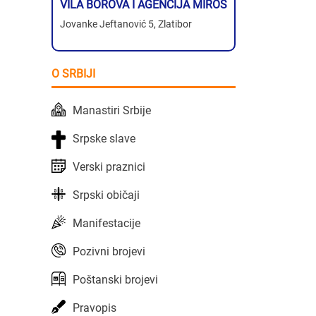
VILA BOROVA I AGENCIJA MIROS
Jovanke Jeftanović 5, Zlatibor
O SRBIJI
Manastiri Srbije
Srpske slave
Verski praznici
Srpski običaji
Manifestacije
Pozivni brojevi
Poštanski brojevi
Pravopis