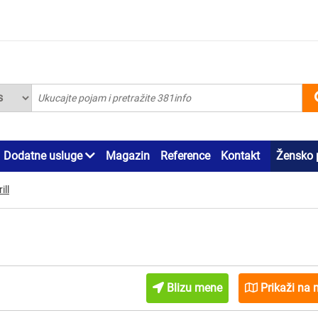
Dodatne usluge
Magazin
Reference
Kontakt
Žensko 
ill
Blizu mene
Prikaži na 