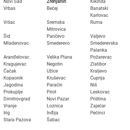
Novi Sad
Zrenjanin
Kikinda
Vrbas
Bečej
Banatski
Karlovac
Vršac
Sremska
Ruma
Mitrovica
Šid
Pančevo
Valjevo
Mladenovac
Smederevo
Smederevska
Palanka
Aranđelovac
Velika Plana
Požarevac
Kragujevac
Negotin
Zlatibor
Čačak
Užice
Kraljevo
Kopaonik
Kruševac
Ćuprija
Jagodina
Paraćin
Niš
Prokuplje
Pirot
Leskovac
Dimitrovgrad
Novi Pazar
Priština
Vranje
Loznica
Zaječar
Irig
Inđija
Pećinci
Stara Pazova
Šabac