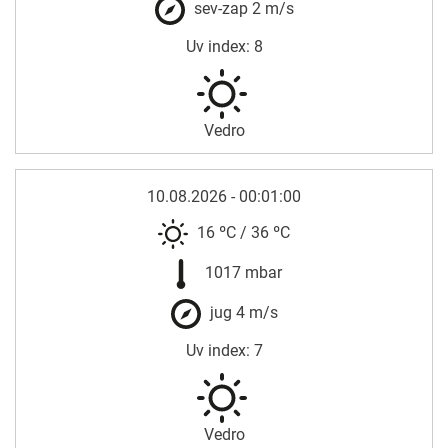
sev-zap 2 m/s
Uv index: 8
Vedro
10.08.2026 - 00:01:00
16 ºC
/
36 ºC
1017 mbar
jug 4 m/s
Uv index: 7
Vedro