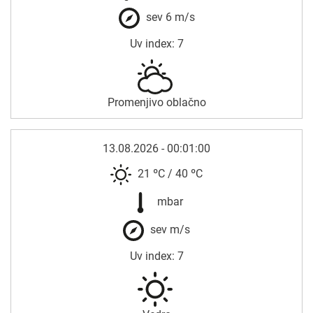
sev 6 m/s
Uv index: 7
Promenjivo oblačno
13.08.2026 - 00:01:00
21 ºC
/
40 ºC
mbar
sev m/s
Uv index: 7