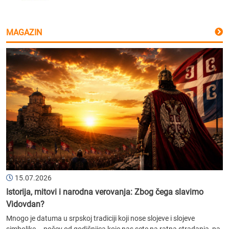
MAGAZIN
15.07.2026
Istorija, mitovi i narodna verovanja: Zbog čega slavimo
Vidovdan?
Mnogo je datuma u srpskoj tradiciji koji nose slojeve i slojeve
simbolike – počev od godišnjica koje nas sete na ratna stradanja, pa