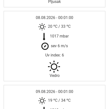
Pljusak
08.08.2026 - 00:01:00
20 ºC
/
33 ºC
1017 mbar
sev 6 m/s
Uv index: 6
Vedro
09.08.2026 - 00:01:00
19 ºC
/
34 ºC