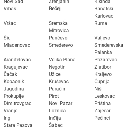
Novi Sad
Zrenjanin
Kikinda
Vrbas
Bečej
Banatski
Karlovac
Vršac
Sremska
Ruma
Mitrovica
Šid
Pančevo
Valjevo
Mladenovac
Smederevo
Smederevska
Palanka
Aranđelovac
Velika Plana
Požarevac
Kragujevac
Negotin
Zlatibor
Čačak
Užice
Kraljevo
Kopaonik
Kruševac
Ćuprija
Jagodina
Paraćin
Niš
Prokuplje
Pirot
Leskovac
Dimitrovgrad
Novi Pazar
Priština
Vranje
Loznica
Zaječar
Irig
Inđija
Pećinci
Stara Pazova
Šabac