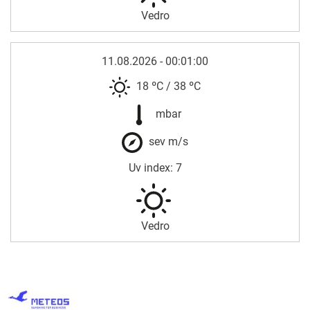
Vedro
11.08.2026 - 00:01:00
18 ºC
/
38 ºC
mbar
sev m/s
Uv index: 7
Vedro