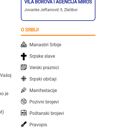
VILA BOROVA I AGENCIJA MIROS
Jovanke Jeftanović 5, Zlatibor
O SRBIJI
Manastiri Srbije
Srpske slave
Verski praznici
 Vašoj
Srpski običaji
Manifestacije
no je
Pozivni brojevi
at)
Poštanski brojevi
Pravopis