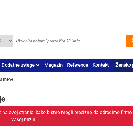
Dodatne usluge
Magazin
Reference
Kontakt
Žensko 
zu mene
je
je na ovoj stranici kako bismo mogli precizno da odredimo firme
Vašoj blizini!