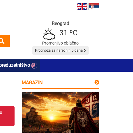
Beograd
31 ºC
Promenjivo oblačno
Prognoza za narednih 5 dana
preduzetništvo
MAGAZIN
 u