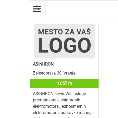
ASINHRON
Zelengorska 30, Vranje
1,057 m
ASINHRON servisVrši usluge
premotavanja, asinhronih
elektromotora, jednosmernih
elektromotora, popravke ručnog