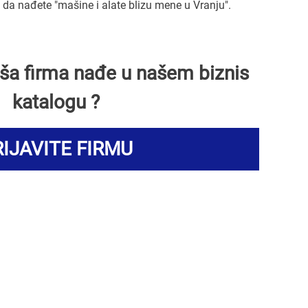
a nađete "mašine i alate blizu mene u Vranju".
Vaša firma nađe u našem biznis
katalogu ?
IJAVITE FIRMU