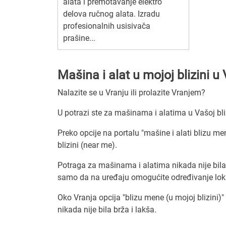
alata i premotavanje elektro
delova ručnog alata. Izradu
profesionalnih usisivača
prašine...
Mašina i alat u mojoj blizini u
Nalazite se u Vranju ili prolazite Vranjem?
U potrazi ste za mašinama i alatima u Vašoj bli
Preko opcije na portalu "mašine i alati blizu me
blizini (near me).
Potraga za mašinama i alatima nikada nije bila
samo da na uređaju omogućite određivanje lokac
Oko Vranja opcija "blizu mene (u mojoj blizini)" 
nikada nije bila brža i lakša.