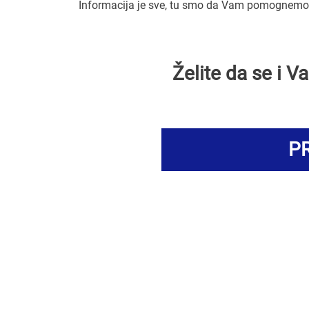
Informacija je sve, tu smo da Vam pomognemo d
Želite da se i 
PR