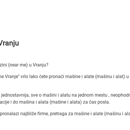
 Vranju
zini (near me) u Vranju?
ne Vranje" vrlo lako ćete pronaći mašine i alate (mašinu i alat) u
 jednostavnija, sve o mašini i alatu na jednom mestu , neophod
ije i do mašina i alata (mašine i alata) za čas posla.
pronalazi najbliže firme, pretraga za mašine i alate (mašinu i al