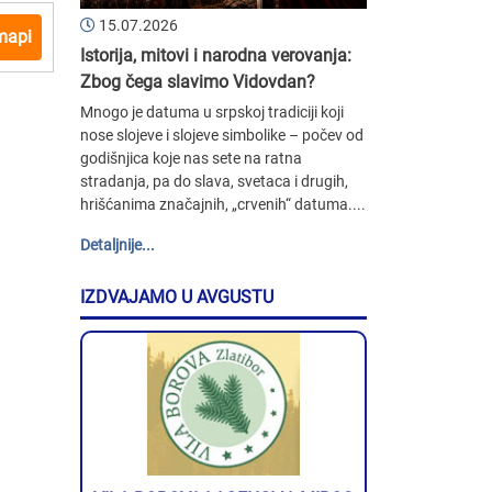
15.07.2026
mapi
Istorija, mitovi i narodna verovanja:
Zbog čega slavimo Vidovdan?
Mnogo je datuma u srpskoj tradiciji koji
nose slojeve i slojeve simbolike – počev od
godišnjica koje nas sete na ratna
stradanja, pa do slava, svetaca i drugih,
hrišćanima značajnih, „crvenih“ datuma....
Detaljnije...
IZDVAJAMO U AVGUSTU