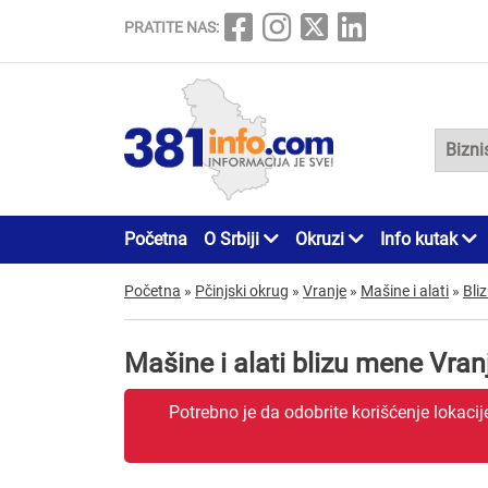
PRATITE NAS:
Početna
O Srbiji
Okruzi
Info kutak
Početna
»
Pčinjski okrug
»
Vranje
»
Mašine i alati
»
Bli
Mašine i alati blizu mene Vran
Potrebno je da odobrite korišćenje lokaci