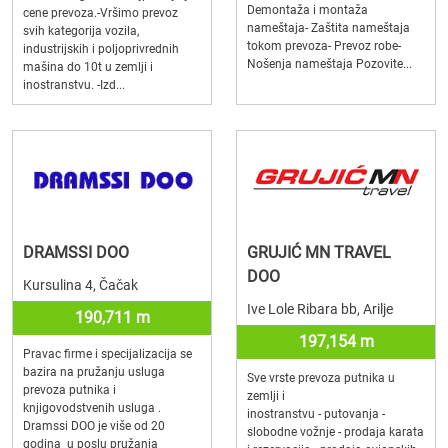
Demontaža i montaža
cene prevoza.-Vršimo prevoz
nameštaja- Zaštita nameštaja
svih kategorija vozila,
tokom prevoza- Prevoz robe-
industrijskih i poljoprivrednih
Nošenja nameštaja Pozovite...
mašina do 10t u zemlji i
inostranstvu. -Izd...
DRAMSSI DOO
GRUJIĆ MN TRAVEL
DOO
Kursulina 4, Čačak
Ive Lole Ribara bb, Arilje
190,711 m
197,154 m
Pravac firme i specijalizacija se
bazira na pružanju usluga
Sve vrste prevoza putnika u
prevoza putnika i
zemlji i
knjigovodstvenih usluga .
inostranstvu - putovanja -
Dramssi DOO je više od 20
slobodne vožnje - prodaja karata
godina u poslu pružanja