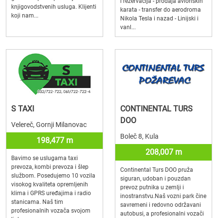
i rezervacija - prodaja avionskih
knjigovodstvenih usluga. Klijenti
karata - transfer do aerodroma
koji nam...
Nikola Tesla i nazad - Linijski i
vanl...
S TAXI
CONTINENTAL TURS
DOO
Velereč, Gornji Milanovac
Boleč 8, Kula
198,477 m
208,007 m
Bavimo se uslugama taxi
prevoza, kombi prevoza i šlep
Continental Turs DOO pruža
službom. Posedujemo 10 vozila
siguran, udoban i pouzdan
visokog kvaliteta opremljenih
prevoz putnika u zemlji i
klima i GPRS uređajima i radio
inostranstvu.Naš vozni park čine
stanicama. Naš tim
savremeni i redovno održavani
profesionalnih vozača svojom
autobusi, a profesionalni vozači