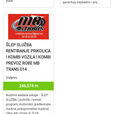
ljuba...
garantuju bezbedno i prij...
ŠLEP SLUŽBA
RENTIRANJE PRIKOLICA
I KOMBI VOZILA I KOMBI
PREVOZ ROBE MB
TRANS 014
Valjevo
246,574 m
Nudimo sledeće usluge: - ŠLEP
SLUŽBA ( putnički i kombi
program, motorcikli, građevinske
mašine, poljoprivredne mašine) -
IZNAJMLJIVANJE ŠLEP