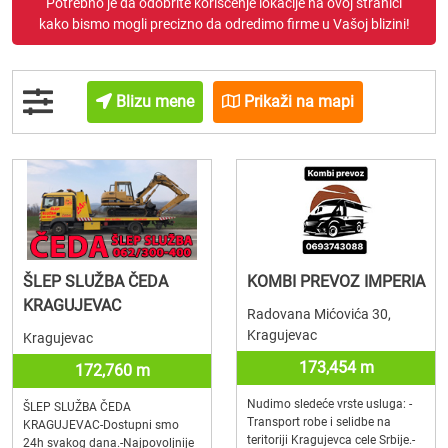
Potrebno je da odobrite korišćenje lokacije na ovoj stranici
kako bismo mogli precizno da odredimo firme u Vašoj blizini!
Blizu mene
Prikaži na mapi
ŠLEP SLUŽBA ČEDA
KOMBI PREVOZ IMPERIA
KRAGUJEVAC
Radovana Mićovića 30,
Kragujevac
Kragujevac
173,454 m
172,760 m
Nudimo sledeće vrste usluga: -
ŠLEP SLUŽBA ČEDA
Transport robe i selidbe na
KRAGUJEVAC-Dostupni smo
teritoriji Kragujevca cele Srbije.-
24h svakog dana.-Najpovoljnije