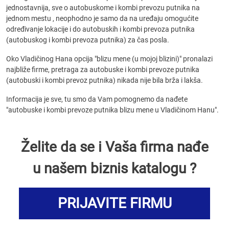
jednostavnija, sve o autobuskome i kombi prevozu putnika na
jednom mestu , neophodno je samo da na uređaju omogućite
određivanje lokacije i do autobuskih i kombi prevoza putnika
(autobuskog i kombi prevoza putnika) za čas posla.
Oko Vladičinog Hana opcija "blizu mene (u mojoj blizini)" pronalazi
najbliže firme, pretraga za autobuske i kombi prevoze putnika
(autobuski i kombi prevoz putnika) nikada nije bila brža i lakša.
Informacija je sve, tu smo da Vam pomognemo da nađete
"autobuske i kombi prevoze putnika blizu mene u Vladičinom Hanu".
Želite da se i Vaša firma nađe
u našem biznis katalogu ?
PRIJAVITE FIRMU