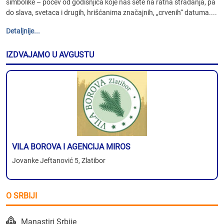
simbolike – počev od godišnjica koje nas sete na ratna stradanja, pa
do slava, svetaca i drugih, hrišćanima značajnih, „crvenih“ datuma....
Detaljnije...
IZDVAJAMO U AVGUSTU
VILA BOROVA I AGENCIJA MIROS
Jovanke Jeftanović 5, Zlatibor
O SRBIJI
Manastiri Srbije