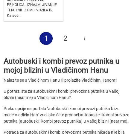
PRIKOLICA - IZNAJMLJIVANJE
TERETNIH KOMBI VOZILA B-
Katego...
1
2
›
Autobuski i kombi prevoz putnika u
mojoj blizini u Vladičinom Hanu
Nalazite se u Vladičinom Hanu ili prolazite Vladičinim Hanom?
U potrazi ste za autobuskim i kombi prevozima putnika u Vašoj
blizini (near me) u Vladičinom Hanu?
Preko opcije na portalu "autobuski i kombi prevozi putnika blizu
mene Vladičin Han" vrlo lako ćete pronaći autobuske i kombi prevoze
putnika (autobuski i kombi prevoz putnika) u Vašoj blizini (near me).
Potraga za autobuskim i kombi prevozima putnika nikada nije bila