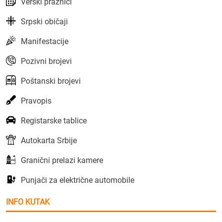
Verski praznici
Srpski običaji
Manifestacije
Pozivni brojevi
Poštanski brojevi
Pravopis
Registarske tablice
Autokarta Srbije
Granični prelazi kamere
Punjači za električne automobile
INFO KUTAK