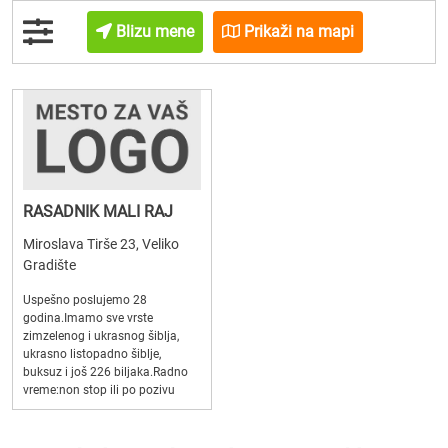
Blizu mene
Prikaži na mapi
RASADNIK MALI RAJ
Miroslava Tirše 23, Veliko
Gradište
Uspešno poslujemo 28
godina.Imamo sve vrste
zimzelenog i ukrasnog šiblja,
ukrasno listopadno šiblje,
buksuz i još 226 biljaka.Radno
vreme:non stop ili po pozivu