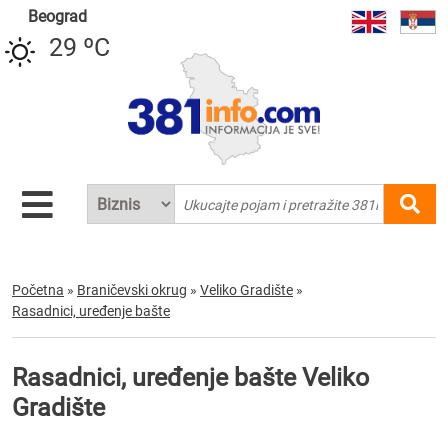
Beograd
29 ºC
Početna
»
Braničevski okrug
»
Veliko Gradište
»
Rasadnici, uređenje bašte
Rasadnici, uređenje bašte Veliko
Gradište