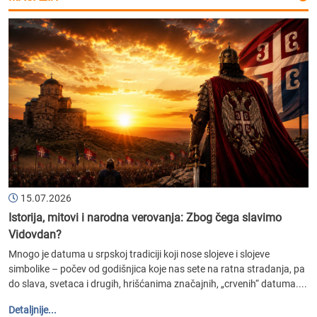
15.07.2026
Istorija, mitovi i narodna verovanja: Zbog čega slavimo
Vidovdan?
Mnogo je datuma u srpskoj tradiciji koji nose slojeve i slojeve
simbolike – počev od godišnjica koje nas sete na ratna stradanja, pa
do slava, svetaca i drugih, hrišćanima značajnih, „crvenih“ datuma....
Detaljnije...