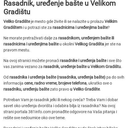
Rasadnik, uređenje bašte u Velikom
Gradištu
Veliko Gradište
je mesto gde živite ili se nalazite u prolazu
Velikim
Gradištem
i u potrazi ste za
rasadnicima i uređenjima bašte
?
Ne morate pretraživati dalje za
rasadnikom, uređenjem bašte ili
rasadnicima i uređenjima bašte
u okolini
Velikog Gradišta
jer ste na
pravom mestu.
Na ovoj stranici možete pronaći
rasadnike i uređenja bašte
i sve što
vas zanima vezano za
rasadnik, uređenje bašte u Velikom Gradištu
.
Od
rasadnika i uređenja bašte (rasadnika, uređenja bašte)
pa do svih
informacija
cene, radno vreme, brojeve telefona
, ukratko sve o
rasadniku, uređenju bašte
zato pravo
u Veliko Gradište
.
Potreban Vam je rasadnik jelki ili nekog cveća? Treba Vam i dobar
savet oko uređenja dvorišta i odabira bilja iz rasadnika? Na ovoj
strani portala 381info.com pronađite odgovore na Vaša pitanja i
rešite sve nedoumice oko ove teme.