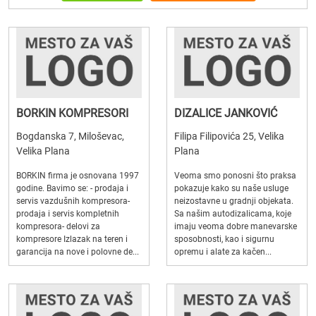
BORKIN KOMPRESORI
DIZALICE JANKOVIĆ
Bogdanska 7, Miloševac,
Filipa Filipovića 25, Velika
Velika Plana
Plana
BORKIN firma je osnovana 1997
Veoma smo ponosni što praksa
godine. Bavimo se: - prodaja i
pokazuje kako su naše usluge
servis vazdušnih kompresora-
neizostavne u gradnji objekata.
prodaja i servis kompletnih
Sa našim autodizalicama, koje
kompresora- delovi za
imaju veoma dobre manevarske
kompresore Izlazak na teren i
sposobnosti, kao i sigurnu
garancija na nove i polovne de...
opremu i alate za kačen...