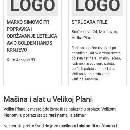
MARKO SIMOVIĆ PR
STRUGARA PRLE
POPRAVKA I
Sinđelićeva 24, Miloševac,
ODRŽAVANJE LETELICA
Velika Plana
AVIO GOLDEN HANDS
Radimo uslužno rezanje i po
KRNJEVO
narudžbini, od svih vrsta drveta,
od svih četinara i mekih lisčara,
Đure Jakšića 91
radimo i izradu euro paleta,
običnih paleta za blok i crep.
Vršimo izradu svih vrsta i
veličina sanduka...
Mašina i alat u Velikoj Plani
Velika Plana
je mesto gde živite ili se nalazite u prolazu
Velikom
Planom
i u potrazi ste za
mašinama i alatima
?
Ne morate pretraživati dalje za
mašinom i alatom ili mašinama i