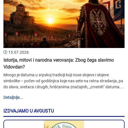
15.07.2026
Istorija, mitovi i narodna verovanja: Zbog čega slavimo
Vidovdan?
Mnogo je datuma u srpskoj tradiciji koji nose slojeve i slojeve
simbolike – počev od godišnjica koje nas sete na ratna stradanja, pa
do slava, svetaca i drugih, hrišćanima značajnih, „crvenih“ datuma....
Detaljnije...
IZDVAJAMO U AVGUSTU