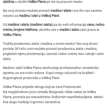
alatima
u okolini
Velike Plane
jer ste na pravom mestu.
Na ovoj stranici možete pronaći
mašine i alate
i sve što vas zanima
vezano za
mašinu i alat u Velikoj Plani
.
Od
mašina i alata (mašine i alata)
pa do svih informacija
cene, radno
vreme, brojeve telefona
, ukratko sve o
mašini i alatu
zato pravo
u
Veliku Planu
.
Tražite prodavnicu alata i mašina u ovom mestu? Na ovoj strani
portala 381info.com možete pronaći prodavnicu alata i mašina,
pogledati njenu prezentaciju, saznati radno vreme, kao i akcije i cene
alata.
Mašine i alati Velika Plana obuhvataju profesionalnu i amatersku
opremu za sve vrste radova. Kupci mogu računati na kvalitet i
dugotrajnost proizvoda u Velikoj Plani.
Velika Plana pripada okrugu koji se zove Podunavski.
Na magistralnom putu između Beograda i Niša nalazi se Velika
Plana, poznata po manastirima i kulturnim manifestacijama. Mesto
ima dugu tradiciju trgovine i zanatstva.