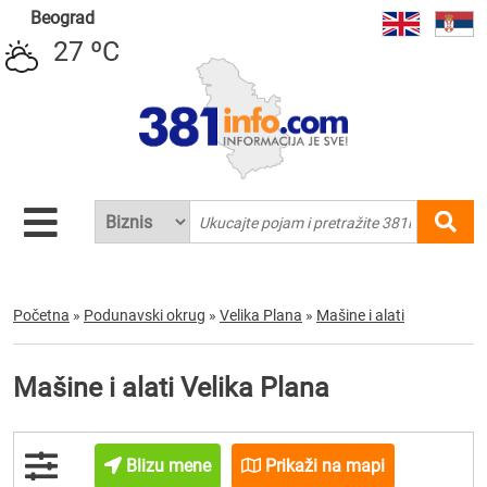
Beograd
27 ºC
Početna
»
Podunavski okrug
»
Velika Plana
»
Mašine i alati
Mašine i alati Velika Plana
Blizu mene
Prikaži na mapi