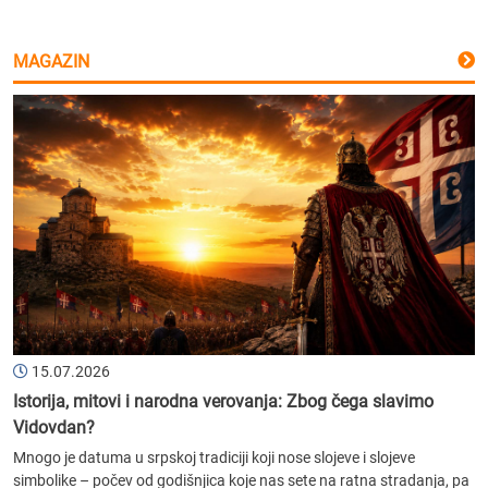
MAGAZIN
15.07.2026
Istorija, mitovi i narodna verovanja: Zbog čega slavimo
Vidovdan?
Mnogo je datuma u srpskoj tradiciji koji nose slojeve i slojeve
simbolike – počev od godišnjica koje nas sete na ratna stradanja, pa