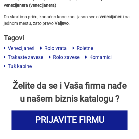
venecijanera (venecijanera)
Da skratimo priču, konačno koncizno i jasno sve o
venecijaneru
na
jednom mestu, zato pravo
Valjevo
.
Tagovi
Venecijaneri
Rolo vrata
Roletne
Trakaste zavese
Rolo zavese
Komarnici
Tuš kabine
Želite da se i Vaša firma nađe
u našem biznis katalogu ?
PRIJAVITE FIRMU