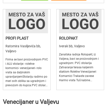
PROFI PLAST
ROLOPAKT
Ratomira Vasiljevića bb,
Iverak bb, Valjevo
Valjevo
Zanatska radnja Rolopakt, iz
Valjeva, bavi se proizvodnjom i
Firma se bavi proizvodnjom PVC
ugradnjom: PVC stolarija
i ALU stolarije:- roletne-
Zatvaranje terasa kaljenim
komornici- venecijaneri- rolo
staklom Roletne Venecijaneri
vrata sa daljinskim
Komarnici Trakaste zavese
upravljanjemStolariju radimo po
Harmo vrata Tuš kabine...
meri svih oblika sa ugradnjom i
prevozom do kupca.PVC stolar...
Venecijaner u Valjevu