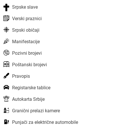
Srpske slave
Verski praznici
Srpski običaji
Manifestacije
Pozivni brojevi
Poštanski brojevi
Pravopis
Registarske tablice
Autokarta Srbije
Granični prelazi kamere
Punjači za električne automobile