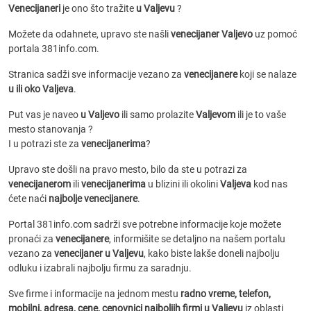
Venecijaneri
je ono što tražite
u Valjevu
?
Možete da odahnete, upravo ste našli
venecijaner Valjevo
uz pomoć
portala 381info.com.
Stranica sadži sve informacije vezano za
venecijanere
koji se nalaze
u ili oko Valjeva
.
Put vas je naveo
u Valjevo
ili samo prolazite
Valjevom
ili je to vaše
mesto stanovanja ?
I u potrazi ste za
venecijanerima
?
Upravo ste došli na pravo mesto, bilo da ste u potrazi za
venecijanerom
ili
venecijanerima
u blizini ili okolini
Valjeva
kod nas
ćete naći
najbolje venecijanere
.
Portal 381info.com sadrži sve potrebne informacije koje možete
pronaći za
venecijanere
, informišite se detaljno na našem portalu
vezano za
venecijaner u Valjevu
, kako biste lakše doneli najbolju
odluku i izabrali najbolju firmu za saradnju.
Sve firme i informacije na jednom mestu
radno vreme, telefon,
mobilni, adresa, cene, cenovnici
najboljih firmi u Valjevu
iz oblasti