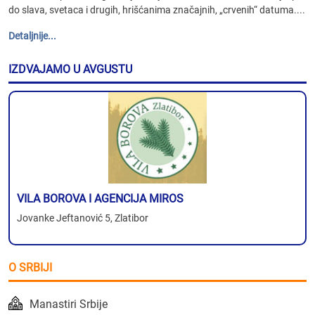
do slava, svetaca i drugih, hrišćanima značajnih, „crvenih“ datuma....
Detaljnije...
IZDVAJAMO U AVGUSTU
VILA BOROVA I AGENCIJA MIROS
Jovanke Jeftanović 5, Zlatibor
O SRBIJI
Manastiri Srbije