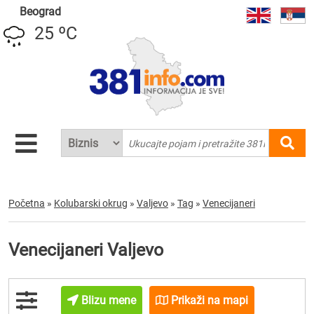
Beograd
25 ºC
Početna
»
Kolubarski okrug
»
Valjevo
»
Tag
»
Venecijaneri
Venecijaneri Valjevo
Blizu mene
Prikaži na mapi