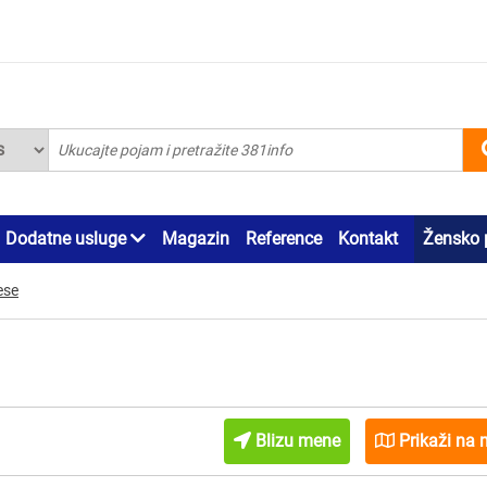
Dodatne usluge
Magazin
Reference
Kontakt
Žensko 
ese
Blizu mene
Prikaži na 