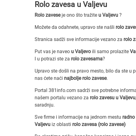
Rolo zavesa u Valjevu
Rolo zavese
je ono što tražite
u Valjevu
?
Možete da odahnete, upravo ste našli
rolo zave
Stranica sadži sve informacije vezano za
rolo 
Put vas je naveo
u Valjevo
ili samo prolazite
Va
I u potrazi ste za
rolo zavesama
?
Upravo ste došli na pravo mesto, bilo da ste u 
nas ćete naći
najbolje rolo zavese
.
Portal 381info.com sadrži sve potrebne inform
našem portalu vezano za
rolo zavesu u Valjevu
saradnju.
Sve firme i informacije na jednom mestu
radno 
Valjevu
iz oblasti
rolo zavesa (rolo zavese)