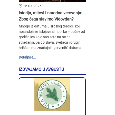
15.07.2026
Istorija, mitovi i narodna verovanja:
Zbog čega slavimo Vidovdan?
Mnogo je datuma u srpskoj tradiciji koji
nose slojeve i slojeve simbolike – počev od
godišnjica koje nas sete na ratna
stradanja, pa do slava, svetaca i drugih,
hrišćanima značajnih, „crvenih“ datuma....
Detaljnije...
IZDVAJAMO U AVGUSTU