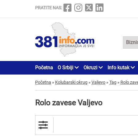
PRATITE NAS:
Početna
O Srbiji
Okruzi
Info kutak
Početna
»
Kolubarski okrug
»
Valjevo
»
Tag
»
Rolo zav
Rolo zavese Valjevo