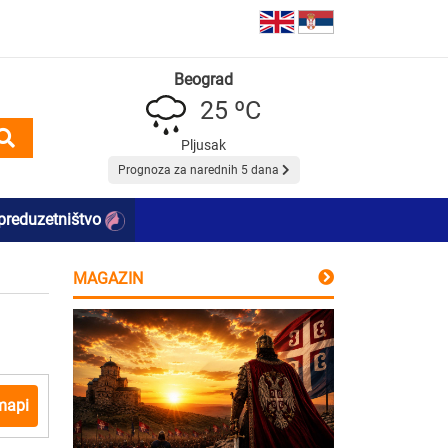
Beograd
25 ºC
Pljusak
Prognoza za narednih 5 dana
preduzetništvo
MAGAZIN
mapi