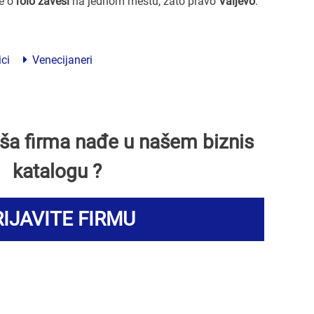
ve o
rolo zavesi
na jednom mestu, zato pravo
Valjevo
.
ci
Venecijaneri
Vaša firma nađe u našem biznis
katalogu ?
IJAVITE FIRMU