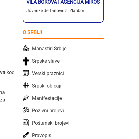
VILA BOROVA I AGENCIJA MIROS
Jovanke Jeftanović 5, Zlatibor
O SRBIJI
Manastiri Srbije
Srpske slave
eva
kod
Verski praznici
Srpski običaji
 na
Manifestacije
 za
Pozivni brojevi
Poštanski brojevi
Pravopis