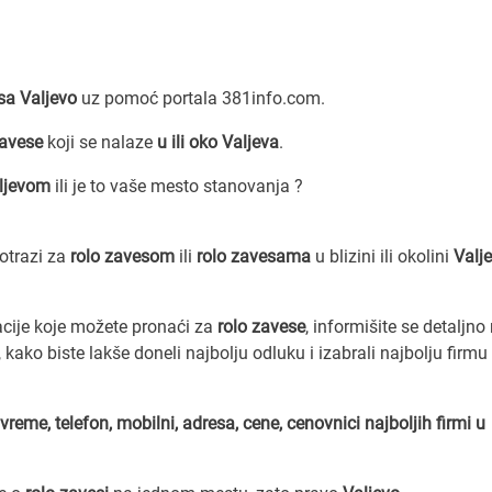
sa Valjevo
uz pomoć portala 381info.com.
zavese
koji se nalaze
u ili oko Valjeva
.
ljevom
ili je to vaše mesto stanovanja ?
potrazi za
rolo zavesom
ili
rolo zavesama
u blizini ili okolini
Valj
acije koje možete pronaći za
rolo zavese
, informišite se detaljno
, kako biste lakše doneli najbolju odluku i izabrali najbolju firmu
vreme, telefon, mobilni, adresa, cene, cenovnici
najboljih firmi u