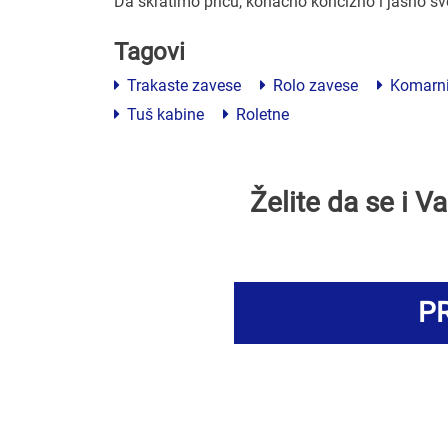
Da skratimo priču, konačno koncizno i jasno s
Tagovi
Trakaste zavese
Rolo zavese
Komarni
Tuš kabine
Roletne
Želite da se i 
PR