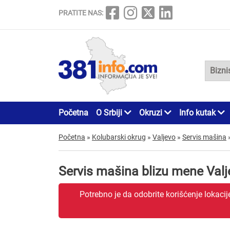
PRATITE NAS:
Početna
O Srbiji
Okruzi
Info kutak
Početna
»
Kolubarski okrug
»
Valjevo
»
Servis mašina
Servis mašina blizu mene Valj
Potrebno je da odobrite korišćenje lokaci