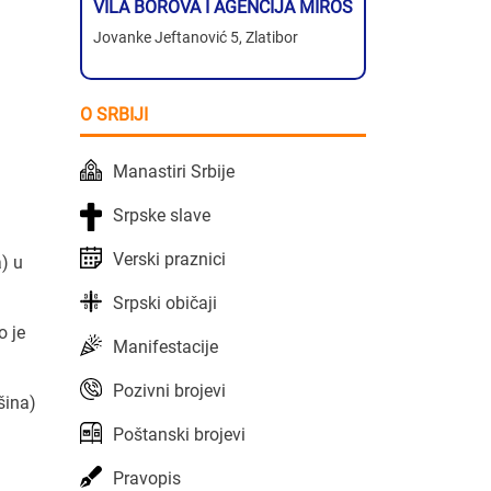
VILA BOROVA I AGENCIJA MIROS
Jovanke Jeftanović 5, Zlatibor
O SRBIJI
Manastiri Srbije
Srpske slave
Verski praznici
a) u
Srpski običaji
o je
Manifestacije
Pozivni brojevi
šina)
Poštanski brojevi
Pravopis