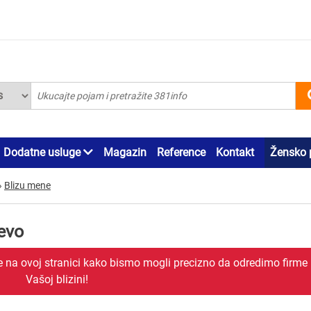
Dodatne usluge
Magazin
Reference
Kontakt
Žensko 
»
Blizu mene
evo
je na ovoj stranici kako bismo mogli precizno da odredimo firme
Vašoj blizini!