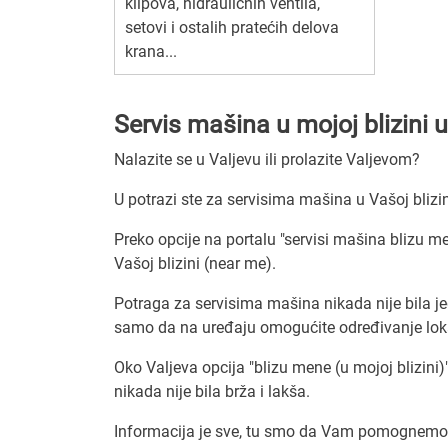
klipova, hidrauličnih ventila,
setovi i ostalih pratećih delova
krana...
Servis mašina u mojoj blizini u
Nalazite se u Valjevu ili prolazite Valjevom?
U potrazi ste za servisima mašina u Vašoj blizi
Preko opcije na portalu "servisi mašina blizu m
Vašoj blizini (near me).
Potraga za servisima mašina nikada nije bila j
samo da na uređaju omogućite određivanje lokac
Oko Valjeva opcija "blizu mene (u mojoj blizini)
nikada nije bila brža i lakša.
Informacija je sve, tu smo da Vam pomognemo d