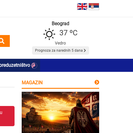
Beograd
37 ºC
Vedro
Prognoza za narednih 5 dana
preduzetništvo
MAGAZIN
 u