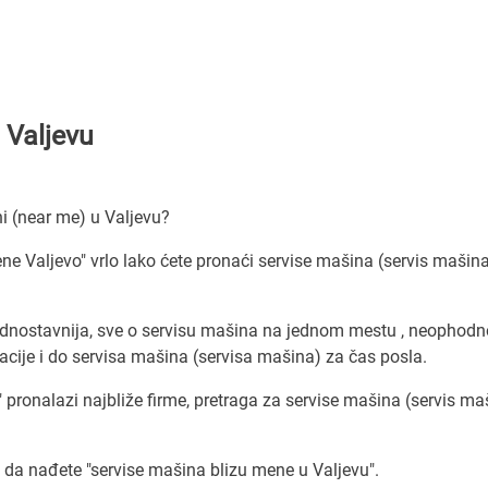
 Valjevu
ni (near me) u Valjevu?
ene Valjevo" vrlo lako ćete pronaći servise mašina (servis mašin
ednostavnija, sve o servisu mašina na jednom mestu , neophodn
ije i do servisa mašina (servisa mašina) za čas posla.
" pronalazi najbliže firme, pretraga za servise mašina (servis ma
a nađete "servise mašina blizu mene u Valjevu".