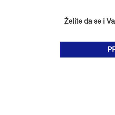
Želite da se i 
PR