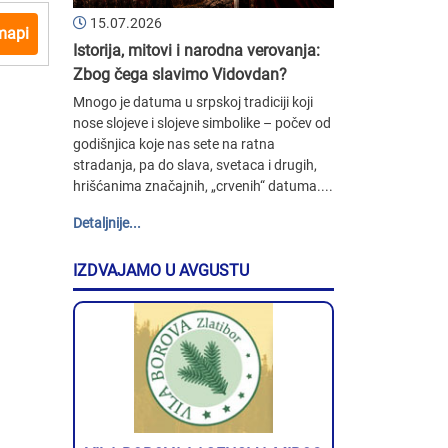
15.07.2026
mapi
Istorija, mitovi i narodna verovanja:
Zbog čega slavimo Vidovdan?
Mnogo je datuma u srpskoj tradiciji koji
nose slojeve i slojeve simbolike – počev od
godišnjica koje nas sete na ratna
stradanja, pa do slava, svetaca i drugih,
hrišćanima značajnih, „crvenih“ datuma....
Detaljnije...
IZDVAJAMO U AVGUSTU