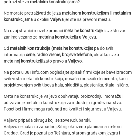
potrazi ste za
metalnim konstrukcijama
?
Ne morate pretraživati dalje za
metalnom konstrukcijom ili metalnim
konstrukcijama
u okolini
Valjeva
jer ste na pravom mestu.
Na ovoj stranici možete pronaći
metalne konstrukcije
i sve što vas
zanima vezano za
metalnu konstrukciju u Valjevu
.
Od
metalnih konstrukcija (metalne konstrukcije)
pa do svih
informacija
cene, radno vreme, brojeve telefona
, ukratko sve o
metalnoj konstrukciji
zato pravo
u Valjevo
.
Na portalu 381info.com pogledajte spisak firmi koje se bave izradom
svih vrsta metalnih konstrukcija, nosača i nosećih elemenata, kao i
projektovanjem svih tipova hala, skladišta, plastenika, štala i slično.
Metalne konstrukcije Valjevo obuhvataju proizvodnju, montažu i
održavanje metalnih konstrukcija za industriju i građevinarstvo.
Posetioci i firme mogu računati na kvalitet i sigurnost u Valjevu.
Valjevo pripada okrugu koji se zove Kolubarski.
Valjevo se nalazi u zapadnoj Srbiji, okruženo planinama i rekom
Gradac. Grad je poznat po Tešnjaru, starom gradskom jezgru i