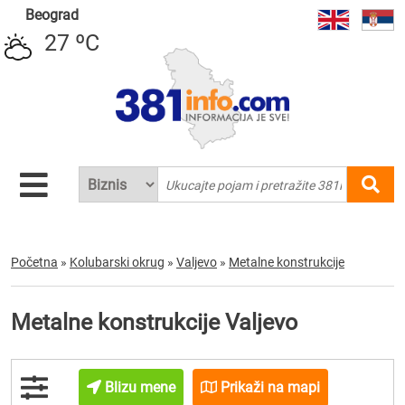
Beograd
27 ºC
Početna
»
Kolubarski okrug
»
Valjevo
»
Metalne konstrukcije
Metalne konstrukcije Valjevo
Blizu mene
Prikaži na mapi