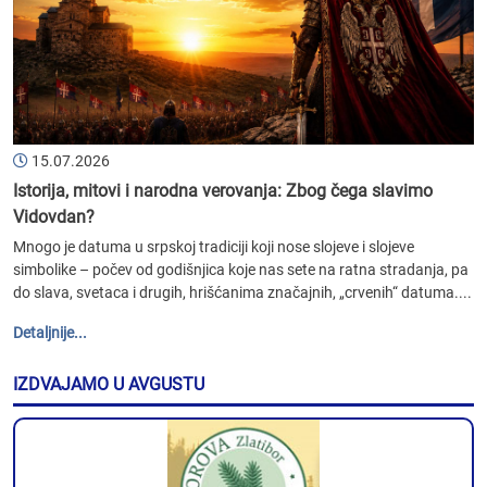
15.07.2026
Istorija, mitovi i narodna verovanja: Zbog čega slavimo
Vidovdan?
Mnogo je datuma u srpskoj tradiciji koji nose slojeve i slojeve
simbolike – počev od godišnjica koje nas sete na ratna stradanja, pa
do slava, svetaca i drugih, hrišćanima značajnih, „crvenih“ datuma....
Detaljnije...
IZDVAJAMO U AVGUSTU