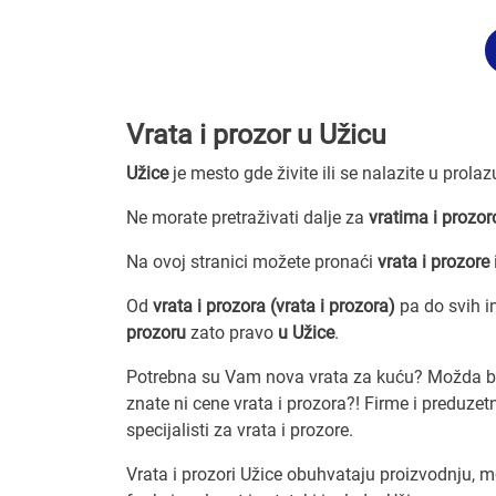
Vrata i prozor u Užicu
Užice
je mesto gde živite ili se nalazite u prola
Ne morate pretraživati dalje za
vratima i prozor
Na ovoj stranici možete pronaći
vrata i prozore
Od
vrata i prozora (vrata i prozora)
pa do svih i
prozoru
zato pravo
u Užice
.
Potrebna su Vam nova vrata za kuću? Možda biste
znate ni cene vrata i prozora?! Firme i preduze
specijalisti za vrata i prozore.
Vrata i prozori Užice obuhvataju proizvodnju, m