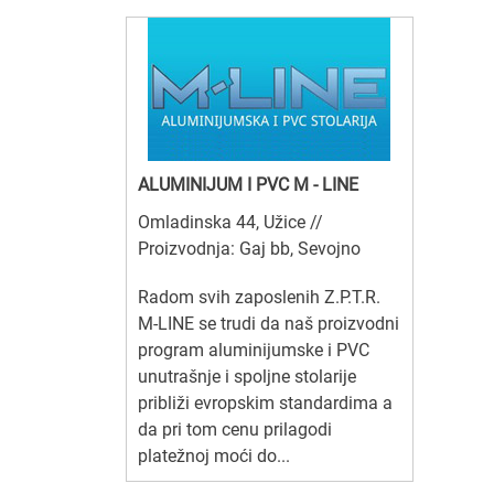
ALUMINIJUM I PVC M - LINE
Omladinska 44, Užice //
Proizvodnja: Gaj bb, Sevojno
Radom svih zaposlenih Z.P.T.R.
M-LINE se trudi da naš proizvodni
program aluminijumske i PVC
unutrašnje i spoljne stolarije
približi evropskim standardima a
da pri tom cenu prilagodi
platežnoj moći do...