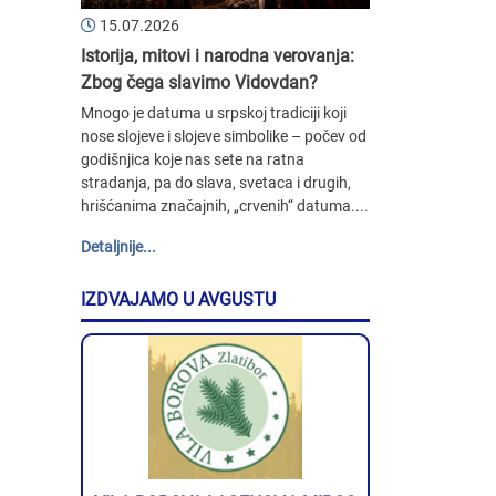
15.07.2026
Istorija, mitovi i narodna verovanja:
Zbog čega slavimo Vidovdan?
Mnogo je datuma u srpskoj tradiciji koji
nose slojeve i slojeve simbolike – počev od
godišnjica koje nas sete na ratna
stradanja, pa do slava, svetaca i drugih,
hrišćanima značajnih, „crvenih“ datuma....
Detaljnije...
IZDVAJAMO U AVGUSTU