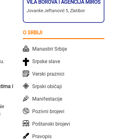
VILA BOROVA I AGENCIJA MIROS
Jovanke Jeftanović 5, Zlatibor
O SRBIJI
Manastiri Srbije
Srpske slave
u.
Verski praznici
Srpski običaji
atima i
Manifestacije
Ne
Pozivni brojevi
u
Poštanski brojevi
i
Pravopis