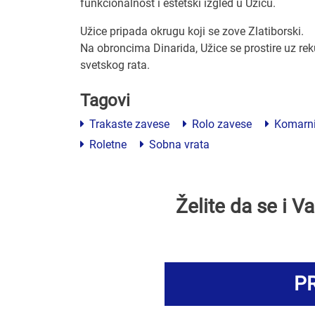
funkcionalnost i estetski izgled u Užicu.
Užice pripada okrugu koji se zove Zlatiborski.
Na obroncima Dinarida, Užice se prostire uz rek
svetskog rata.
Tagovi
Trakaste zavese
Rolo zavese
Komarni
Roletne
Sobna vrata
Želite da se i 
PR