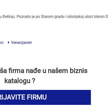
u Đetinju. Poznato je po Starom gradu i istorijskoj ulozi tokom 
ci
Venecijaneri
Vaša firma nađe u našem biznis
katalogu ?
IJAVITE FIRMU