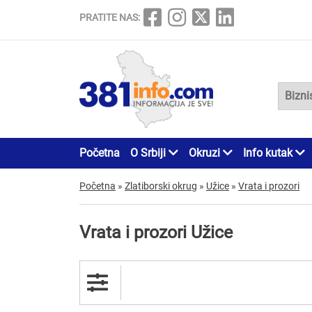
PRATITE NAS:
Početna
O Srbiji
Okruzi
Info kutak
Početna
»
Zlatiborski okrug
»
Užice
»
Vrata i prozori
Vrata i prozori Užice