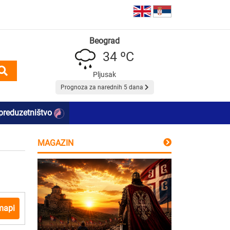
Beograd
34 ºC
Pljusak
Prognoza za narednih 5 dana
preduzetništvo
MAGAZIN
mapi