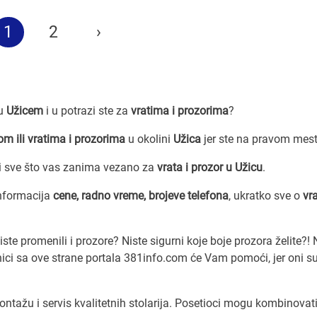
1
2
›
zu
Užicem
i u potrazi ste za
vratima i prozorima
?
om ili vratima i prozorima
u okolini
Užica
jer ste na pravom mest
i sve što vas zanima vezano za
vrata i prozor u Užicu
.
nformacija
cene, radno vreme, brojeve telefona
, ukratko sve o
vr
 promenili i prozore? Niste sigurni koje boje prozora želite?! 
tnici sa ove strane portala 381info.com će Vam pomoći, jer oni s
ontažu i servis kvalitetnih stolarija. Posetioci mogu kombinovat