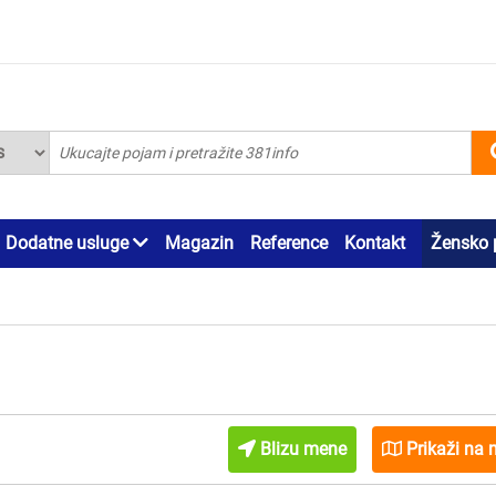
Dodatne usluge
Magazin
Reference
Kontakt
Žensko 
Blizu mene
Prikaži na 