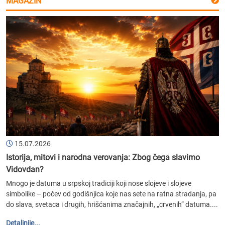
MAGAZIN
15.07.2026
Istorija, mitovi i narodna verovanja: Zbog čega slavimo
Vidovdan?
Mnogo je datuma u srpskoj tradiciji koji nose slojeve i slojeve
simbolike – počev od godišnjica koje nas sete na ratna stradanja, pa
do slava, svetaca i drugih, hrišćanima značajnih, „crvenih“ datuma....
Detaljnije...