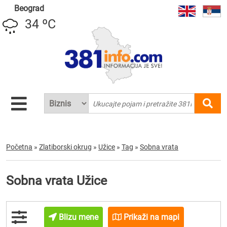
Beograd
34 ºC
Početna
»
Zlatiborski okrug
»
Užice
»
Tag
»
Sobna vrata
Sobna vrata Užice
Blizu mene
Prikaži na mapi