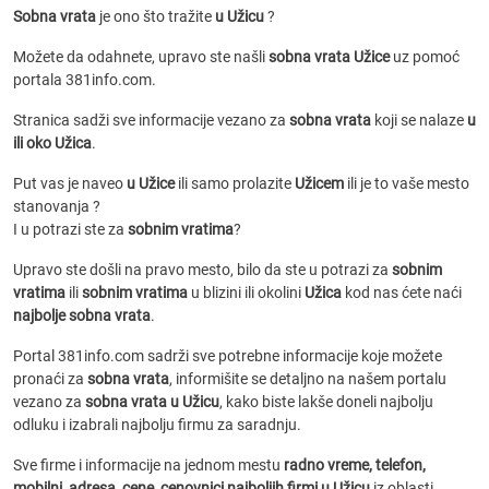
Sobna vrata
je ono što tražite
u Užicu
?
Možete da odahnete, upravo ste našli
sobna vrata Užice
uz pomoć
portala 381info.com.
Stranica sadži sve informacije vezano za
sobna vrata
koji se nalaze
u
ili oko Užica
.
Put vas je naveo
u Užice
ili samo prolazite
Užicem
ili je to vaše mesto
stanovanja ?
I u potrazi ste za
sobnim vratima
?
Upravo ste došli na pravo mesto, bilo da ste u potrazi za
sobnim
vratima
ili
sobnim vratima
u blizini ili okolini
Užica
kod nas ćete naći
najbolje sobna vrata
.
Portal 381info.com sadrži sve potrebne informacije koje možete
pronaći za
sobna vrata
, informišite se detaljno na našem portalu
vezano za
sobna vrata u Užicu
, kako biste lakše doneli najbolju
odluku i izabrali najbolju firmu za saradnju.
Sve firme i informacije na jednom mestu
radno vreme, telefon,
mobilni, adresa, cene, cenovnici
najboljih firmi u Užicu
iz oblasti