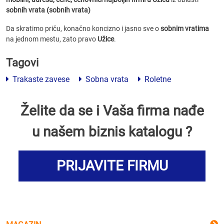
sobnih vrata (sobnih vrata)
Da skratimo priču, konačno koncizno i jasno sve o
sobnim vratima
na jednom mestu, zato pravo
Užice
.
Tagovi
Trakaste zavese
Sobna vrata
Roletne
Želite da se i Vaša firma nađe
u našem biznis katalogu ?
PRIJAVITE FIRMU