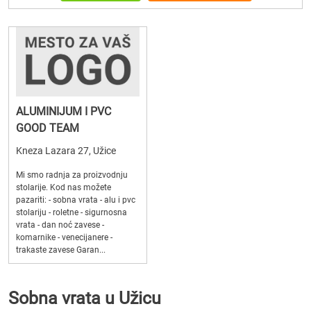
ALUMINIJUM I PVC
GOOD TEAM
Kneza Lazara 27, Užice
Mi smo radnja za proizvodnju
stolarije. Kod nas možete
pazariti: - sobna vrata - alu i pvc
stolariju - roletne - sigurnosna
vrata - dan noć zavese -
komarnike - venecijanere -
trakaste zavese Garan...
Sobna vrata u Užicu