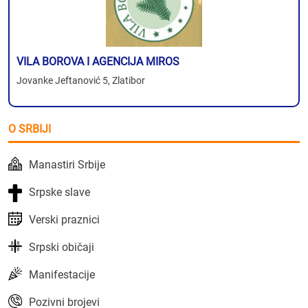
VILA BOROVA I AGENCIJA MIROS
Jovanke Jeftanović 5, Zlatibor
O SRBIJI
Manastiri Srbije
Srpske slave
Verski praznici
Srpski običaji
Manifestacije
Pozivni brojevi