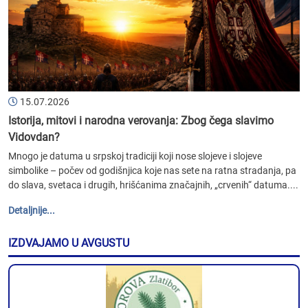
15.07.2026
Istorija, mitovi i narodna verovanja: Zbog čega slavimo
Vidovdan?
Mnogo je datuma u srpskoj tradiciji koji nose slojeve i slojeve
simbolike – počev od godišnjica koje nas sete na ratna stradanja, pa
do slava, svetaca i drugih, hrišćanima značajnih, „crvenih“ datuma....
Detaljnije...
IZDVAJAMO U AVGUSTU