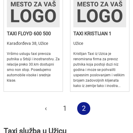
TAXI FLOYD 600 500
TAXI KRISTIJAN 1
Karađorđeva 38, Užice
Užice
Vršimo uslugu taxi prevoza
Kristijan Taxi iz Uzica je
putnika u Srbiji i inostranstvu. Za
renomirana firma za prevoz
relacije preko 30.km dostupni
putnika koja postoji duzi niz
smo non stop. Posedujemo
godina i moze se pohvaliti
automobile visoke i srednje
uspesnim poslovanjem i velikim
klase.
brojem zadovoljnih klijenata
kako iz zemlje tako i inostra...
‹
1
2
Taxi služba u Užicu