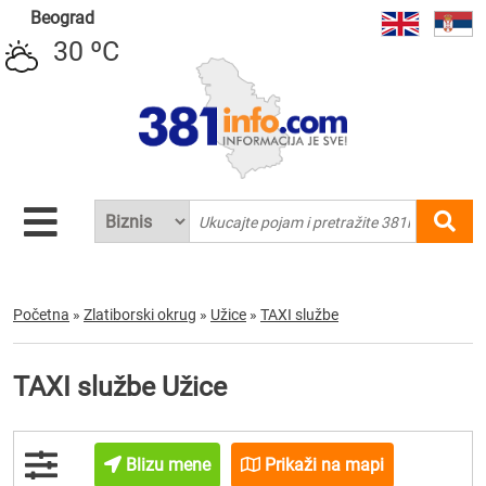
Beograd
30 ºC
Početna
»
Zlatiborski okrug
»
Užice
»
TAXI službe
TAXI službe Užice
Blizu mene
Prikaži na mapi