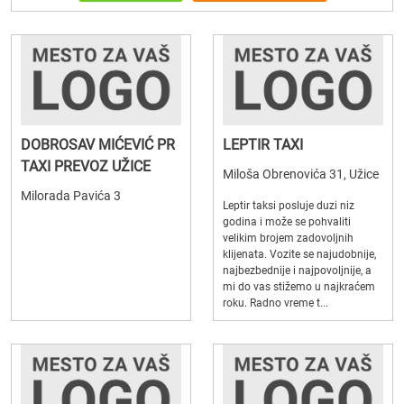
DOBROSAV MIĆEVIĆ PR
LEPTIR TAXI
TAXI PREVOZ UŽICE
Miloša Obrenovića 31, Užice
Milorada Pavića 3
Leptir taksi posluje duzi niz
godina i može se pohvaliti
velikim brojem zadovoljnih
klijenata. Vozite se najudobnije,
najbezbednije i najpovoljnije, a
mi do vas stižemo u najkraćem
roku. Radno vreme t...