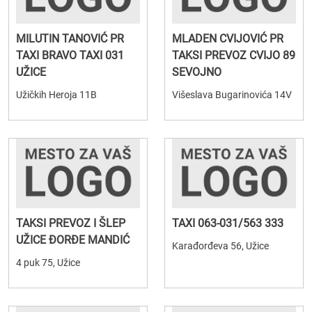
MILUTIN TANOVIĆ PR
MLADEN CVIJOVIĆ PR
TAXI BRAVO TAXI 031
TAKSI PREVOZ CVIJO 89
UŽICE
SEVOJNO
Užičkih Heroja 11B
Višeslava Bugarinovića 14V
TAKSI PREVOZ I ŠLEP
TAXI 063-031/563 333
UŽICE ĐORĐE MANDIĆ
Karađorđeva 56, Užice
4 puk 75, Užice