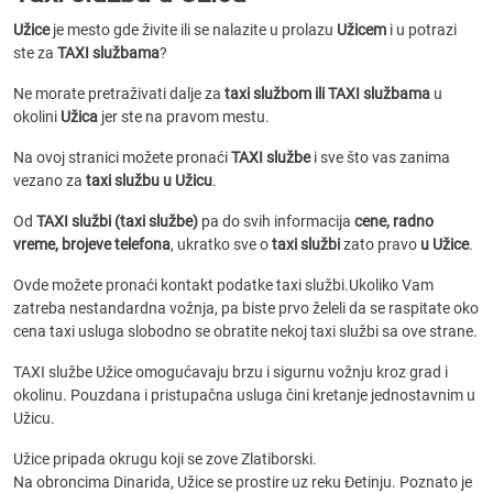
Užice
je mesto gde živite ili se nalazite u prolazu
Užicem
i u potrazi
ste za
TAXI službama
?
Ne morate pretraživati dalje za
taxi službom ili TAXI službama
u
okolini
Užica
jer ste na pravom mestu.
Na ovoj stranici možete pronaći
TAXI službe
i sve što vas zanima
vezano za
taxi službu u Užicu
.
Od
TAXI službi (taxi službe)
pa do svih informacija
cene, radno
vreme, brojeve telefona
, ukratko sve o
taxi službi
zato pravo
u Užice
.
Ovde možete pronaći kontakt podatke taxi službi.Ukoliko Vam
zatreba nestandardna vožnja, pa biste prvo želeli da se raspitate oko
cena taxi usluga slobodno se obratite nekoj taxi službi sa ove strane.
TAXI službe Užice omogućavaju brzu i sigurnu vožnju kroz grad i
okolinu. Pouzdana i pristupačna usluga čini kretanje jednostavnim u
Užicu.
Užice pripada okrugu koji se zove Zlatiborski.
Na obroncima Dinarida, Užice se prostire uz reku Đetinju. Poznato je