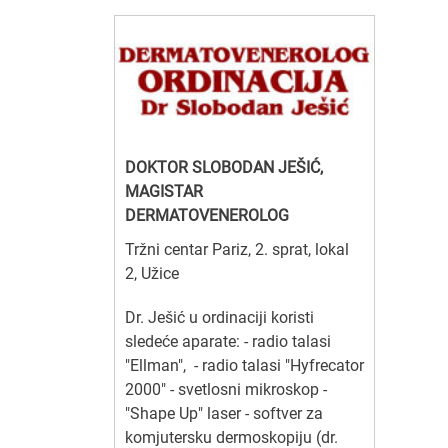
DOKTOR SLOBODAN JEŠIĆ,
MAGISTAR
DERMATOVENEROLOG
Tržni centar Pariz, 2. sprat, lokal
2, Užice
Dr. Ješić u ordinaciji koristi
sledeće aparate: - radio talasi
"Ellman", - radio talasi "Hyfrecator
2000" - svetlosni mikroskop -
"Shape Up" laser - softver za
komjutersku dermoskopiju (dr.