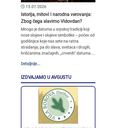
15.07.2026
Istorija, mitovi i narodna verovanja:
Zbog čega slavimo Vidovdan?
Mnogo je datuma u srpskoj tradiciji koji
nose slojeve i slojeve simbolike – počev od
godišnjica koje nas sete na ratna
stradanja, pa do slava, svetaca i drugih,
hrišćanima značajnih, „crvenih“ datuma....
Detaljnije...
IZDVAJAMO U AVGUSTU