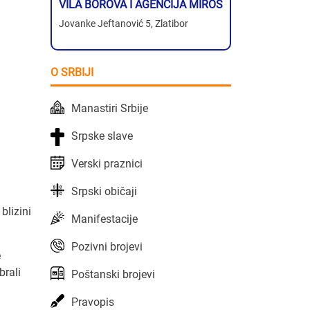
VILA BOROVA I AGENCIJA MIROS
Jovanke Jeftanović 5, Zlatibor
O SRBIJI
Manastiri Srbije
Srpske slave
Verski praznici
Srpski običaji
blizini
Manifestacije
Pozivni brojevi
e
brali
Poštanski brojevi
Pravopis