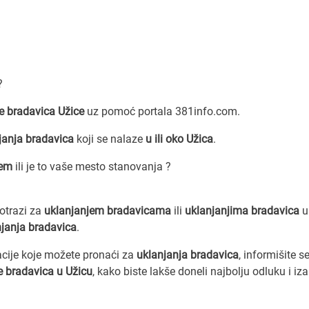
?
e bradavica Užice
uz pomoć portala 381info.com.
janja bradavica
koji se nalaze
u ili oko Užica
.
cem
ili je to vaše mesto stanovanja ?
potrazi za
uklanjanjem bradavicama
ili
uklanjanjima bradavica
u 
njanja bradavica
.
acije koje možete pronaći za
uklanjanja bradavica
, informišite s
e bradavica u Užicu
, kako biste lakše doneli najbolju odluku i iza