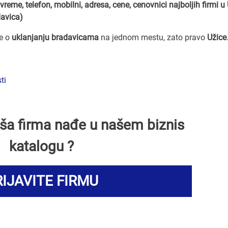
vreme, telefon, mobilni, adresa, cene, cenovnici
najboljih firmi u
davica)
ve o
uklanjanju bradavicama
na jednom mestu, zato pravo
Užice
ti
Vaša firma nađe u našem biznis
katalogu ?
IJAVITE FIRMU