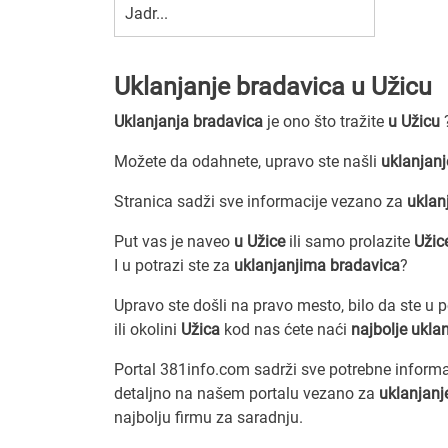
Jadr...
Uklanjanje bradavica u Užicu
Uklanjanja bradavica
je ono što tražite
u Užicu
Možete da odahnete, upravo ste našli
uklanjanj
Stranica sadži sve informacije vezano za
uklan
Put vas je naveo
u Užice
ili samo prolazite
Uži
I u potrazi ste za
uklanjanjima bradavica
?
Upravo ste došli na pravo mesto, bilo da ste u 
ili okolini
Užica
kod nas ćete naći
najbolje ukla
Portal 381info.com sadrži sve potrebne inform
detaljno na našem portalu vezano za
uklanjanj
najbolju firmu za saradnju.