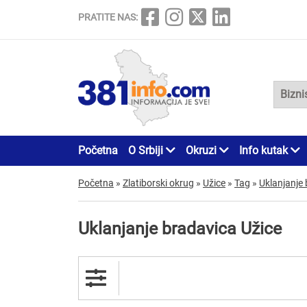
PRATITE NAS:
Početna
O Srbiji
Okruzi
Info kutak
Početna
»
Zlatiborski okrug
»
Užice
»
Tag
»
Uklanjanje
Uklanjanje bradavica Užice