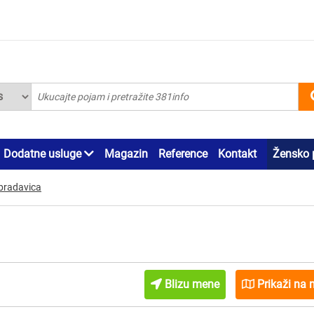
Dodatne usluge
Magazin
Reference
Kontakt
Žensko 
 bradavica
Blizu mene
Prikaži na 