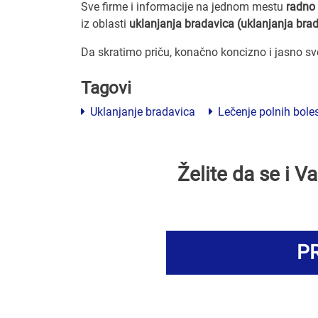
Sve firme i informacije na jednom mestu
radno 
iz oblasti
uklanjanja bradavica (uklanjanja bra
Da skratimo priču, konačno koncizno i jasno s
Tagovi
Uklanjanje bradavica
Lečenje polnih boles
Želite da se i 
PR