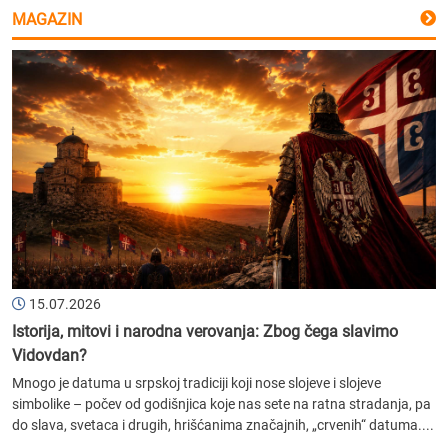
MAGAZIN
15.07.2026
Istorija, mitovi i narodna verovanja: Zbog čega slavimo
Vidovdan?
Mnogo je datuma u srpskoj tradiciji koji nose slojeve i slojeve
simbolike – počev od godišnjica koje nas sete na ratna stradanja, pa
do slava, svetaca i drugih, hrišćanima značajnih, „crvenih“ datuma....