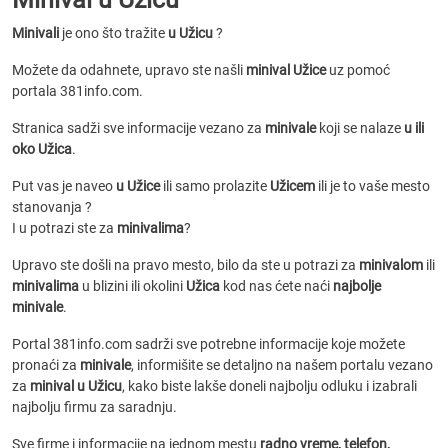
Minivali
je ono što tražite
u Užicu
?
Možete da odahnete, upravo ste našli
minival Užice
uz pomoć
portala 381info.com.
Stranica sadži sve informacije vezano za
minivale
koji se nalaze
u ili
oko Užica
.
Put vas je naveo
u Užice
ili samo prolazite
Užicem
ili je to vaše mesto
stanovanja ?
I u potrazi ste za
minivalima
?
Upravo ste došli na pravo mesto, bilo da ste u potrazi za
minivalom
ili
minivalima
u blizini ili okolini
Užica
kod nas ćete naći
najbolje
minivale
.
Portal 381info.com sadrži sve potrebne informacije koje možete
pronaći za
minivale
, informišite se detaljno na našem portalu vezano
za
minival u Užicu
, kako biste lakše doneli najbolju odluku i izabrali
najbolju firmu za saradnju.
Sve firme i informacije na jednom mestu
radno vreme, telefon,