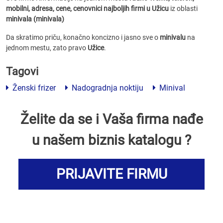
mobilni, adresa, cene, cenovnici
najboljih firmi u Užicu
iz oblasti
minivala (minivala)
Da skratimo priču, konačno koncizno i jasno sve o
minivalu
na
jednom mestu, zato pravo
Užice
.
Tagovi
Ženski frizer
Nadogradnja noktiju
Minival
Želite da se i Vaša firma nađe
u našem biznis katalogu ?
PRIJAVITE FIRMU