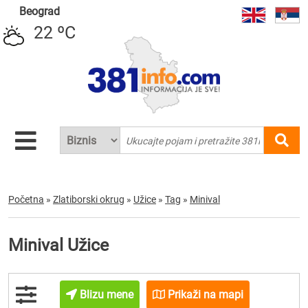
Beograd
22 ºC
Početna
»
Zlatiborski okrug
»
Užice
»
Tag
»
Minival
Minival Užice
Blizu mene
Prikaži na mapi