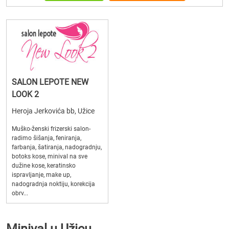
SALON LEPOTE NEW
LOOK 2
Heroja Jerkovića bb, Užice
Muško-ženski frizerski salon-
radimo šišanja, feniranja,
farbanja, šatiranja, nadogradnju,
botoks kose, minival na sve
dužine kose, keratinsko
ispravljanje, make up,
nadogradnja noktiju, korekcija
obrv...
Minival u Užicu