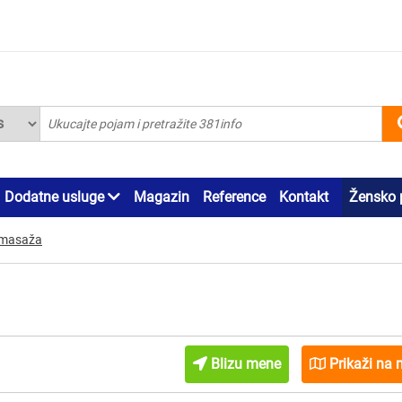
Dodatne usluge
Magazin
Reference
Kontakt
Žensko 
 masaža
Blizu mene
Prikaži na 