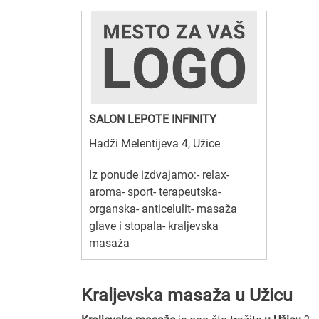
SALON LEPOTE INFINITY
Hadži Melentijeva 4, Užice
Iz ponude izdvajamo:- relax-
aroma- sport- terapeutska-
organska- anticelulit- masaža
glave i stopala- kraljevska
masaža
Kraljevska masaža u Užicu