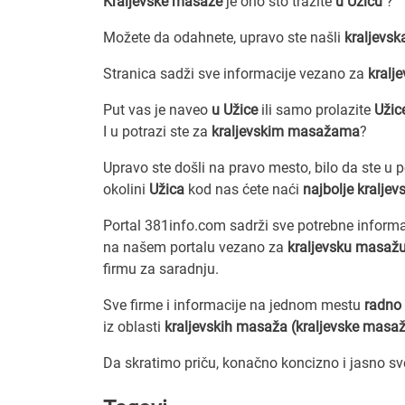
Kraljevske masaže
je ono što tražite
u Užicu
?
Možete da odahnete, upravo ste našli
kraljevs
Stranica sadži sve informacije vezano za
kralj
Put vas je naveo
u Užice
ili samo prolazite
Uži
I u potrazi ste za
kraljevskim masažama
?
Upravo ste došli na pravo mesto, bilo da ste u 
okolini
Užica
kod nas ćete naći
najbolje kralje
Portal 381info.com sadrži sve potrebne inform
na našem portalu vezano za
kraljevsku masažu
firmu za saradnju.
Sve firme i informacije na jednom mestu
radno 
iz oblasti
kraljevskih masaža (kraljevske masa
Da skratimo priču, konačno koncizno i jasno s