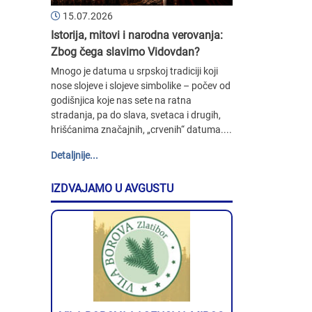
15.07.2026
Istorija, mitovi i narodna verovanja:
Zbog čega slavimo Vidovdan?
Mnogo je datuma u srpskoj tradiciji koji
nose slojeve i slojeve simbolike – počev od
godišnjica koje nas sete na ratna
stradanja, pa do slava, svetaca i drugih,
hrišćanima značajnih, „crvenih“ datuma....
Detaljnije...
IZDVAJAMO U AVGUSTU