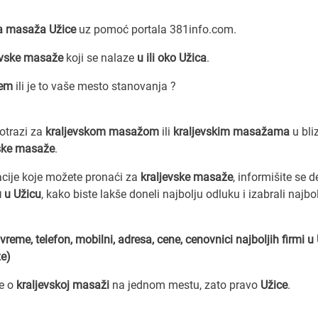
ka masaža Užice
uz pomoć portala 381info.com.
evske masaže
koji se nalaze
u ili oko Užica
.
cem
ili je to vaše mesto stanovanja ?
potrazi za
kraljevskom masažom
ili
kraljevskim masažama
u bliz
vske masaže
.
acije koje možete pronaći za
kraljevske masaže
, informišite se d
 u Užicu
, kako biste lakše doneli najbolju odluku i izabrali najbo
vreme, telefon, mobilni, adresa, cene, cenovnici
najboljih firmi u
že)
ve o
kraljevskoj masaži
na jednom mestu, zato pravo
Užice
.