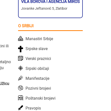
VILA BOROVA I AGENCIJA MIROS
Jovanke Jeftanović 5, Zlatibor
O SRBIJI
Manastiri Srbije
ini ili
Srpske slave
Verski praznici
etaljno
lju
Srpski običaji
Manifestacije
 Užicu
Pozivni brojevi
Poštanski brojevi
Pravopis