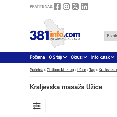
PRATITE NAS:
Početna
O Srbiji
Okruzi
Info kutak
Početna
»
Zlatiborski okrug
»
Užice
»
Tag
»
Kraljevska
Kraljevska masaža Užice