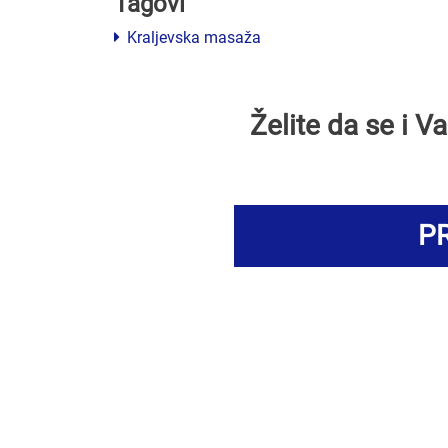
Tagovi
Kraljevska masaža
Želite da se i 
PR