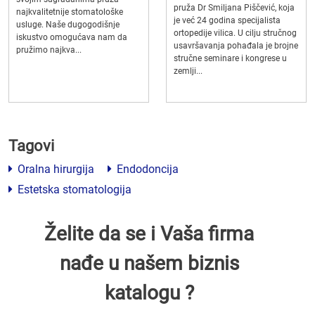
pruža Dr Smiljana Piščević, koja
najkvalitetnije stomatološke
je već 24 godina specijalista
usluge. Naše dugogodišnje
ortopedije vilica. U cilju stručnog
iskustvo omogućava nam da
usavršavanja pohađala je brojne
pružimo najkva...
stručne seminare i kongrese u
zemlji...
Tagovi
Oralna hirurgija
Endodoncija
Estetska stomatologija
Želite da se i Vaša firma
nađe u našem biznis
katalogu ?