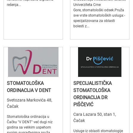
rešenja...
Univerziteta Crne
Gore, stomatološki odsek.Pruža
sve vrste stomatoloških usluga:-
specijalizovana za oblasti
bolesti z...
STOMATOLOŠKA
SPECIJALISTIČKA
ORDINACIJA V DENT
STOMATOLOŠKA
ORDINACIJA DR
Svetozara Markovića 48,
PIŠČEVIĆ
Čačak
Cara Lazara 50, stan 1,
Stomatološka ordinacija u
Čačak
Čačku "V DENT" već dugi niz
godina sa velikim uspehom
Usluge iz oblasti stomatologije
svojim sugrađanima pruža