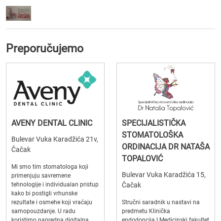
Preporučujemo
AVENY DENTAL CLINIC
SPECIJALISTIČKA
STOMATOLOŠKA
Bulevar Vuka Karadžića 21v,
ORDINACIJA DR NATAŠA
Čačak
TOPALOVIĆ
Mi smo tim stomatologa koji
Bulevar Vuka Karadžića 15,
primenjuju savremene
tehnologije i individualan pristup
Čačak
kako bi postigli vrhunske
rezultate i osmehe koji vraćaju
Stručni saradnik u nastavi na
samopouzdanje. U radu
predmetu Klinička
koristimo napredna digitalna
endodoncija I.Medicinski fakultet