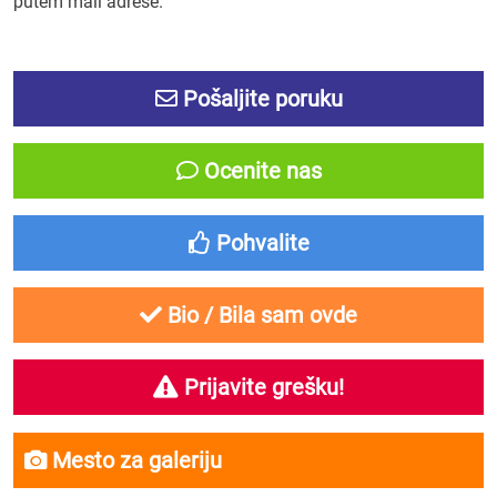
putem mail adrese.
Pošaljite poruku
Ocenite nas
Pohvalite
Bio / Bila sam ovde
Prijavite grešku!
Mesto za galeriju