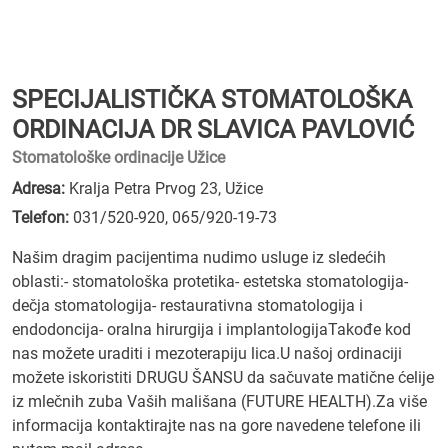
SPECIJALISTIČKA STOMATOLOŠKA
ORDINACIJA DR SLAVICA PAVLOVIĆ
Stomatološke ordinacije Užice
Adresa:
Kralja Petra Prvog 23, Užice
Telefon:
031/520-920
,
065/920-19-73
Našim dragim pacijentima nudimo usluge iz sledećih
oblasti:- stomatološka protetika- estetska stomatologija-
dečja stomatologija- restaurativna stomatologija i
endodoncija- oralna hirurgija i implantologijaTakođe kod
nas možete uraditi i mezoterapiju lica.U našoj ordinaciji
možete iskoristiti DRUGU ŠANSU da sačuvate matične ćelije
iz mlečnih zuba Vaših mališana (FUTURE HEALTH).Za više
informacija kontaktirajte nas na gore navedene telefone ili