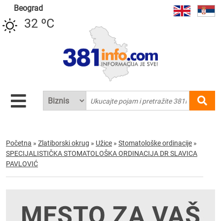
Beograd
32 ºC
Početna
»
Zlatiborski okrug
»
Užice
»
Stomatološke ordinacije
»
SPECIJALISTIČKA STOMATOLOŠKA ORDINACIJA DR SLAVICA
PAVLOVIĆ