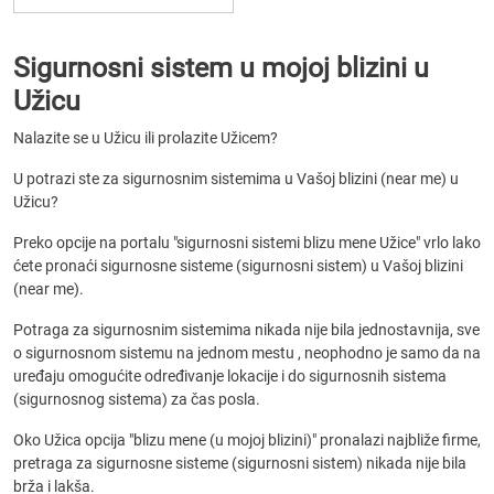
Sigurnosni sistem u mojoj blizini u
Užicu
Nalazite se u Užicu ili prolazite Užicem?
U potrazi ste za sigurnosnim sistemima u Vašoj blizini (near me) u
Užicu?
Preko opcije na portalu "sigurnosni sistemi blizu mene Užice" vrlo lako
ćete pronaći sigurnosne sisteme (sigurnosni sistem) u Vašoj blizini
(near me).
Potraga za sigurnosnim sistemima nikada nije bila jednostavnija, sve
o sigurnosnom sistemu na jednom mestu , neophodno je samo da na
uređaju omogućite određivanje lokacije i do sigurnosnih sistema
(sigurnosnog sistema) za čas posla.
Oko Užica opcija "blizu mene (u mojoj blizini)" pronalazi najbliže firme,
pretraga za sigurnosne sisteme (sigurnosni sistem) nikada nije bila
brža i lakša.