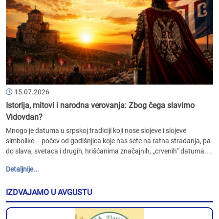
15.07.2026
Istorija, mitovi i narodna verovanja: Zbog čega slavimo
Vidovdan?
Mnogo je datuma u srpskoj tradiciji koji nose slojeve i slojeve
simbolike – počev od godišnjica koje nas sete na ratna stradanja, pa
do slava, svetaca i drugih, hrišćanima značajnih, „crvenih“ datuma....
Detaljnije...
IZDVAJAMO U AVGUSTU