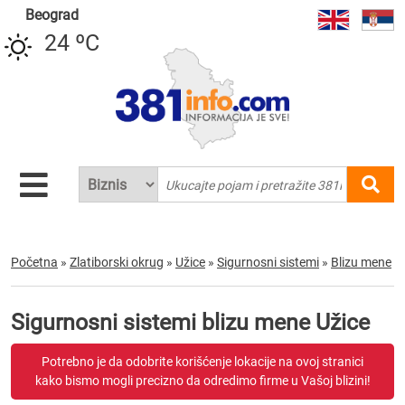
Beograd
24 ºC
Početna
»
Zlatiborski okrug
»
Užice
»
Sigurnosni sistemi
»
Blizu mene
Sigurnosni sistemi blizu mene Užice
Potrebno je da odobrite korišćenje lokacije na ovoj stranici
kako bismo mogli precizno da odredimo firme u Vašoj blizini!