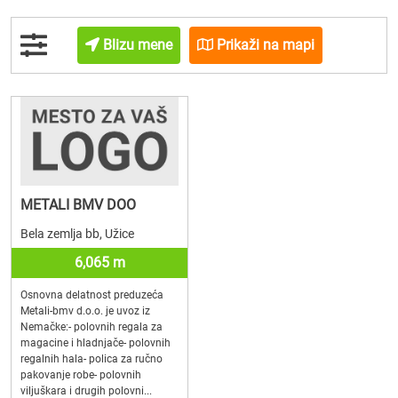
Blizu mene
Prikaži na mapi
METALI BMV DOO
Bela zemlja bb, Užice
6,065 m
Osnovna delatnost preduzeća
Metali-bmv d.o.o. je uvoz iz
Nemačke:- polovnih regala za
magacine i hladnjače- polovnih
regalnih hala- polica za ručno
pakovanje robe- polovnih
viljuškara i drugih polovni...