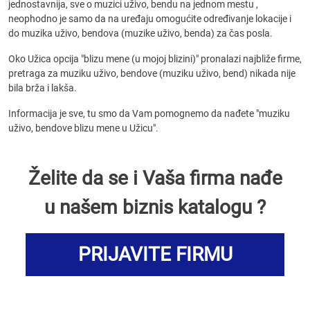
jednostavnija, sve o muzici uživo, bendu na jednom mestu ,
neophodno je samo da na uređaju omogućite određivanje lokacije i
do muzika uživo, bendova (muzike uživo, benda) za čas posla.
Oko Užica opcija "blizu mene (u mojoj blizini)" pronalazi najbliže firme,
pretraga za muziku uživo, bendove (muziku uživo, bend) nikada nije
bila brža i lakša.
Informacija je sve, tu smo da Vam pomognemo da nađete "muziku
uživo, bendove blizu mene u Užicu".
Želite da se i Vaša firma nađe
u našem biznis katalogu ?
PRIJAVITE FIRMU