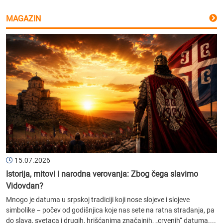
MAGAZIN
15.07.2026
Istorija, mitovi i narodna verovanja: Zbog čega slavimo
Vidovdan?
Mnogo je datuma u srpskoj tradiciji koji nose slojeve i slojeve
simbolike – počev od godišnjica koje nas sete na ratna stradanja, pa
do slava, svetaca i drugih, hrišćanima značajnih, „crvenih“ datuma....