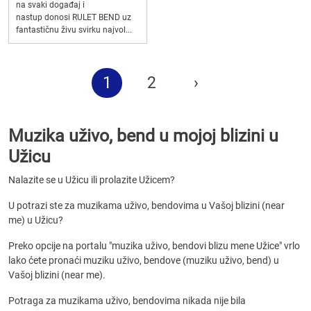
na svaki događaj i
nastup donosi RULET BEND uz
fantastičnu živu svirku najvol...
1
2
›
Muzika uživo, bend u mojoj blizini u
Užicu
Nalazite se u Užicu ili prolazite Užicem?
U potrazi ste za muzikama uživo, bendovima u Vašoj blizini (near
me) u Užicu?
Preko opcije na portalu "muzika uživo, bendovi blizu mene Užice" vrlo
lako ćete pronaći muziku uživo, bendove (muziku uživo, bend) u
Vašoj blizini (near me).
Potraga za muzikama uživo, bendovima nikada nije bila