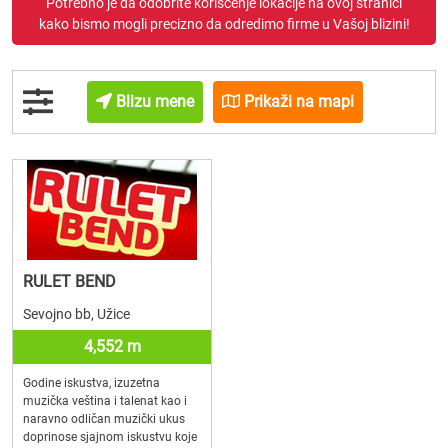
Potrebno je da odobrite korišćenje lokacije na ovoj stranici
kako bismo mogli precizno da odredimo firme u Vašoj blizini!
Blizu mene
Prikaži na mapi
RULET BEND
Sevojno bb, Užice
4,552 m
Godine iskustva, izuzetna
muzička veština i talenat kao i
naravno odličan muzički ukus
doprinose sjajnom iskustvu koje