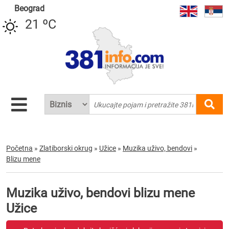
Beograd
21 ºC
Početna
»
Zlatiborski okrug
»
Užice
»
Muzika uživo, bendovi
»
Blizu mene
Muzika uživo, bendovi blizu mene
Užice