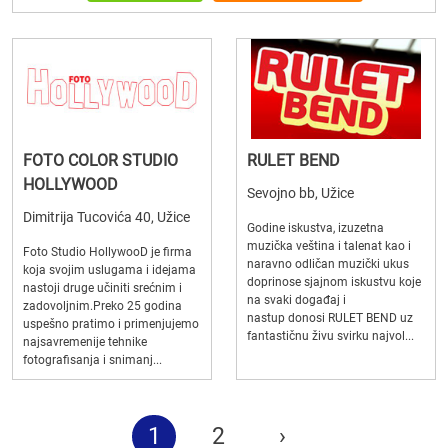
FOTO COLOR STUDIO
RULET BEND
HOLLYWOOD
Sevojno bb, Užice
Dimitrija Tucovića 40, Užice
Godine iskustva, izuzetna
muzička veština i talenat kao i
Foto Studio HollywooD je firma
naravno odličan muzički ukus
koja svojim uslugama i idejama
doprinose sjajnom iskustvu koje
nastoji druge učiniti srećnim i
na svaki događaj i
zadovoljnim.Preko 25 godina
nastup donosi RULET BEND uz
uspešno pratimo i primenjujemo
fantastičnu živu svirku najvol...
najsavremenije tehnike
fotografisanja i snimanj...
1
2
›