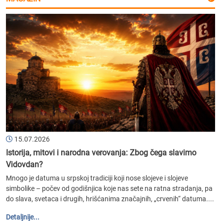
15.07.2026
Istorija, mitovi i narodna verovanja: Zbog čega slavimo
Vidovdan?
Mnogo je datuma u srpskoj tradiciji koji nose slojeve i slojeve
simbolike – počev od godišnjica koje nas sete na ratna stradanja, pa
do slava, svetaca i drugih, hrišćanima značajnih, „crvenih“ datuma....
Detaljnije...