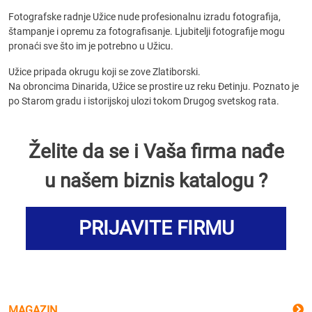
Fotografske radnje Užice nude profesionalnu izradu fotografija,
štampanje i opremu za fotografisanje. Ljubitelji fotografije mogu
pronaći sve što im je potrebno u Užicu.
Užice pripada okrugu koji se zove Zlatiborski.
Na obroncima Dinarida, Užice se prostire uz reku Đetinju. Poznato je
po Starom gradu i istorijskoj ulozi tokom Drugog svetskog rata.
Želite da se i Vaša firma nađe
u našem biznis katalogu ?
PRIJAVITE FIRMU
MAGAZIN