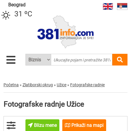
Beograd
31 ºC
Početna
»
Zlatiborski okrug
»
Užice
»
Fotografske radnje
Fotografske radnje Užice
Blizu mene
Prikaži na mapi