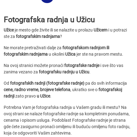
Fotografska radnja u Užicu
Užice
je mesto gde živite ili se nalazite u prolazu
Užicem
i u potrazi
ste za
fotografskim radnjama
?
Ne morate pretraživati dalje za
fotografskom radnjom ili
fotografskim radnjama
u okolini
Užica
jer ste na pravom mestu.
Na ovoj stranici možete pronaći
fotografske radnje
i sve što vas
zanima vezano za
fotografsku radnju u Užicu
.
Od
fotografskih radnji (fotografske radnje)
pa do svih informacija
cene, radno vreme, brojeve telefona
, ukratko sve o
fotografskoj
radnji
zato pravo
u Užice
.
Potrebna Vam je fotografska radnja u Vašem gradu ili mestu? Na
ovoj strani se nalaze fotografske radnje sa kompletnim ponudama,
cenama i opisom usluga. Podoblast Fotografske radnje je strana
gde ćete zasigurno pronaći omiljenu ili buduću omiljenu foto radnju,
koja će odgovoriti Vašim zahtevima.