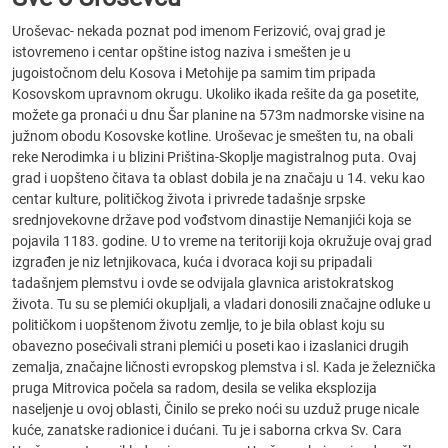
Uroševac- nekada poznat pod imenom Ferizović, ovaj grad je
istovremeno i centar opštine istog naziva i smešten je u
jugoistočnom delu Kosova i Metohije pa samim tim pripada
Kosovskom upravnom okrugu. Ukoliko ikada rešite da ga posetite,
možete ga pronaći u dnu Šar planine na 573m nadmorske visine na
južnom obodu Kosovske kotline. Uroševac je smešten tu, na obali
reke Nerodimka i u blizini Priština-Skoplje magistralnog puta. Ovaj
grad i uopšteno čitava ta oblast dobila je na značaju u 14. veku kao
centar kulture, političkog života i privrede tadašnje srpske
srednjovekovne države pod vođstvom dinastije Nemanjići koja se
pojavila 1183. godine. U to vreme na teritoriji koja okružuje ovaj grad
izgrađen je niz letnjikovaca, kuća i dvoraca koji su pripadali
tadašnjem plemstvu i ovde se odvijala glavnica aristokratskog
života. Tu su se plemići okupljali, a vladari donosili značajne odluke u
političkom i uopštenom životu zemlje, to je bila oblast koju su
obavezno posećivali strani plemići u poseti kao i izaslanici drugih
zemalja, značajne ličnosti evropskog plemstva i sl. Kada je železnička
pruga Mitrovica počela sa radom, desila se velika eksplozija
naseljenje u ovoj oblasti, Činilo se preko noći su uzduž pruge nicale
kuće, zanatske radionice i dućani. Tu je i saborna crkva Sv. Cara