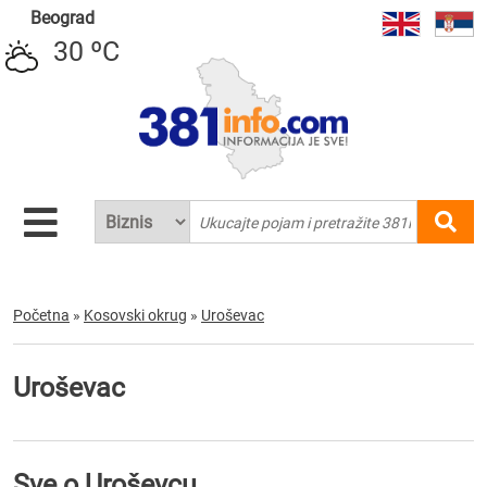
Beograd
30 ºC
Početna
»
Kosovski okrug
»
Uroševac
Uroševac
Sve o Uroševcu