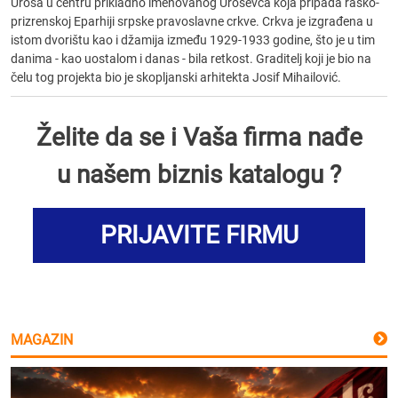
Uroša u centru prikladno imenovanog Uroševca koja pripada raško-
prizrenskoj Eparhiji srpske pravoslavne crkve. Crkva je izgrađena u
istom dvorištu kao i džamija između 1929-1933 godine, što je u tim
danima - kao uostalom i danas - bila retkost. Graditelj koji je bio na
čelu tog projekta bio je skopljanski arhitekta Josif Mihailović.
Želite da se i Vaša firma nađe
u našem biznis katalogu ?
PRIJAVITE FIRMU
MAGAZIN