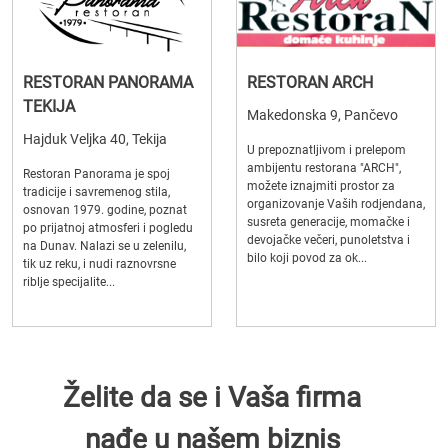
RESTORAN PANORAMA
RESTORAN ARCH
TEKIJA
Makedonska 9, Pančevo
Hajduk Veljka 40, Tekija
U prepoznatljivom i prelepom
ambijentu restorana "ARCH",
Restoran Panorama je spoj
možete iznajmiti prostor za
tradicije i savremenog stila,
organizovanje Vaših rodjendana,
osnovan 1979. godine, poznat
susreta generacije, momačke i
po prijatnoj atmosferi i pogledu
devojačke večeri, punoletstva i
na Dunav. Nalazi se u zelenilu,
bilo koji povod za ok...
tik uz reku, i nudi raznovrsne
riblje specijalite...
Želite da se i Vaša firma
nađe u našem biznis