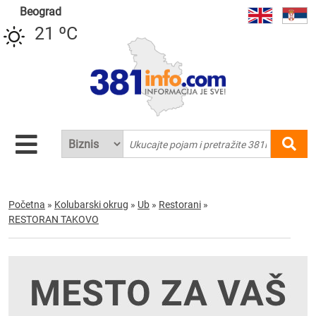
Beograd
21 ºC
Početna
»
Kolubarski okrug
»
Ub
»
Restorani
»
RESTORAN TAKOVO