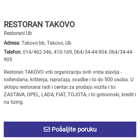
RESTORAN TAKOVO
Restorani Ub
Adresa:
Takovo bb, Takovo, Ub
Telefon:
014/462-346
,
410-169
,
064/34-44-904
,
064/34-44-
905
Restoran TAKOVO vrši organizaciju svih vrsta slavlja -
rođendana, krštenja, ispraćaja, svadbe i to do 500 osoba. U
sklopu restorana radi i centar za prodaju vozila i to:
ZASTAVA, OPEL, LADA, FIAT, TOJOTA, i to gotovinski, kredit i
na lizing.
Pošaljite poruku