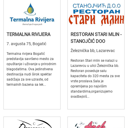
TERMALNA RIVIJERA
RESTORAN STARI MLIN -
STANOJČIĆ DOO
7. avgusta 75, Bogatić
Železnička bb, Lazarevac
Termalna rivijera Bogatić
predstavlja savršeno mesto za
Restoran Stari mlin se nalazi u
opuštanje i uživanje u prirodnim
Lazarevcu u ulici Železnička bb.
blagodatima. Ova jedinstvena
Restoran poseduje salu
destinacija nudi širok spektar
kapaciteta do 320 mesta za sve
sadržaja za sve uzraste, od
vrste proslava.Sala je
termalnih bazena sa lek...
opremljena po najvišim
standardima,organizujemo
svadbe,krš...