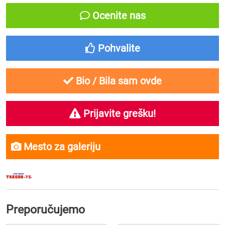
Ocenite nas
Pohvalite
Bio / Bila sam ovde
Prijavite grešku!
Mesto za galeriju
Preporučujemo