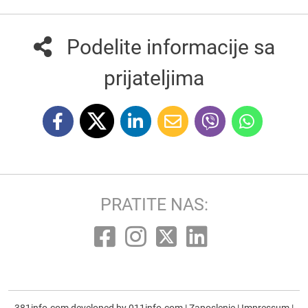
Podelite informacije sa
prijateljima
PRATITE NAS:
381info.com developed by
011info.com
|
Zaposlenje
|
Impressum
|