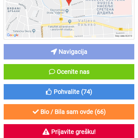
Navigacija
Ocenite nas
Pohvalite (
74
)
Bio / Bila sam ovde (
66
)
Prijavite grešku!