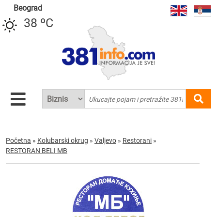
Beograd
38 ºC
Početna
»
Kolubarski okrug
»
Valjevo
»
Restorani
»
RESTORAN BELI MB