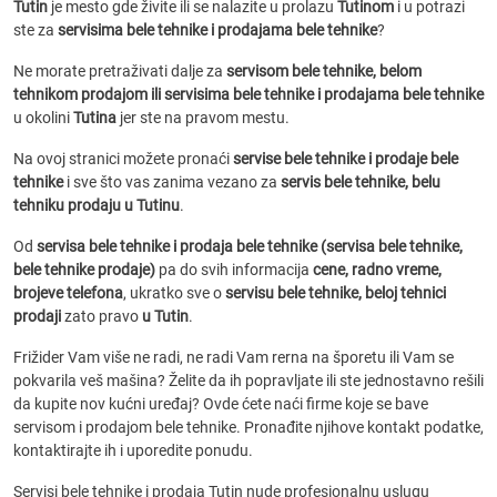
Tutin
je mesto gde živite ili se nalazite u prolazu
Tutinom
i u potrazi
ste za
servisima bele tehnike i prodajama bele tehnike
?
Ne morate pretraživati dalje za
servisom bele tehnike, belom
tehnikom prodajom ili servisima bele tehnike i prodajama bele tehnike
u okolini
Tutina
jer ste na pravom mestu.
Na ovoj stranici možete pronaći
servise bele tehnike i prodaje bele
tehnike
i sve što vas zanima vezano za
servis bele tehnike, belu
tehniku prodaju u Tutinu
.
Od
servisa bele tehnike i prodaja bele tehnike (servisa bele tehnike,
bele tehnike prodaje)
pa do svih informacija
cene, radno vreme,
brojeve telefona
, ukratko sve o
servisu bele tehnike, beloj tehnici
prodaji
zato pravo
u Tutin
.
Frižider Vam više ne radi, ne radi Vam rerna na šporetu ili Vam se
pokvarila veš mašina? Želite da ih popravljate ili ste jednostavno rešili
da kupite nov kućni uređaj? Ovde ćete naći firme koje se bave
servisom i prodajom bele tehnike. Pronađite njihove kontakt podatke,
kontaktirajte ih i uporedite ponudu.
Servisi bele tehnike i prodaja Tutin nude profesionalnu uslugu