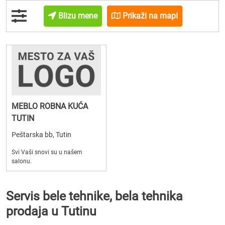
Blizu mene
Prikaži na mapi
MEBLO ROBNA KUĆA
TUTIN
Peštarska bb, Tutin
Svi Vaši snovi su u našem
salonu.
Servis bele tehnike, bela tehnika
prodaja u Tutinu