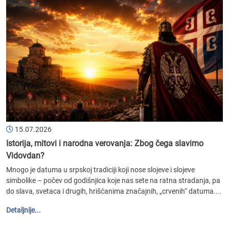
15.07.2026
Istorija, mitovi i narodna verovanja: Zbog čega slavimo
Vidovdan?
Mnogo je datuma u srpskoj tradiciji koji nose slojeve i slojeve
simbolike – počev od godišnjica koje nas sete na ratna stradanja, pa
do slava, svetaca i drugih, hrišćanima značajnih, „crvenih“ datuma....
Detaljnije...