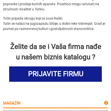
popravke i prodaje kućnih aparata. Posetioci mogu računati na
stručnost i kvalitet u Tutinu.
Tutin pripada okrugu koji se zove Raški.
Tutin se nalazi na jugozapadu Srbije, u dolini reke Vidrenjak. Grad je
poznat po raznovrsnoj kulturi i gostoljubivosti stanovništva.
Želite da se i Vaša firma nađe
u našem biznis katalogu ?
PRIJAVITE FIRMU
MAGAZIN