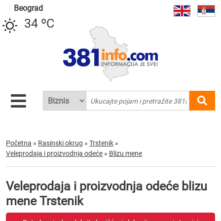
Beograd
34 ºC
Početna
»
Rasinski okrug
»
Trstenik
»
Veleprodaja i proizvodnja odeće
»
Blizu mene
Veleprodaja i proizvodnja odeće blizu
mene Trstenik