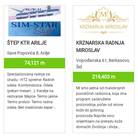
ŠTEP KTR ARILJE
KRZNARSKA RADNJA
MIROSLAV
Save Popovića 8, Arilje
Vojvođanska 61, Berkasovo,
74,121 m
Šid
Specijalizovana radnja za
219,403 m
izradu:- HTZ opreme- Radnih
odela- Kombinezona- Odela
Mi smo jedna od malobrojnih
(pekari mesari...)- Kecelje na
porodičnih radionica, koja ima
vezivanje- Majice- Termo jakne-
program zaokružene
Termo prsluci- Termo radna
proizvodnje, počev od sirove
odela- Beli medicinski keper-...
kože do gotovog
proizvoda.Najviše smo
orijentisani na preradu kože
domaćih životinja i divlja...