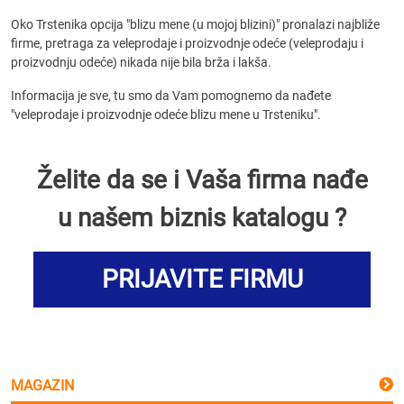
Oko Trstenika opcija "blizu mene (u mojoj blizini)" pronalazi najbliže
firme, pretraga za veleprodaje i proizvodnje odeće (veleprodaju i
proizvodnju odeće) nikada nije bila brža i lakša.
Informacija je sve, tu smo da Vam pomognemo da nađete
"veleprodaje i proizvodnje odeće blizu mene u Trsteniku".
Želite da se i Vaša firma nađe
u našem biznis katalogu ?
PRIJAVITE FIRMU
MAGAZIN