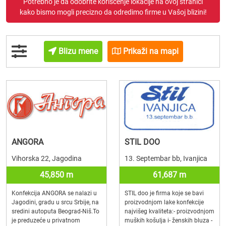
Potrebno je da odobrite korišćenje lokacije na ovoj stranici
kako bismo mogli precizno da odredimo firme u Vašoj blizini!
Blizu mene
Prikaži na mapi
ANGORA
STIL DOO
Vihorska 22, Jagodina
13. Septembar bb, Ivanjica
45,850 m
61,687 m
Konfekcija ANGORA se nalazi u
STIL doo je firma koje se bavi
Jagodini, gradu u srcu Srbije, na
proizvodnjom lake konfekcije
sredini autoputa Beograd-Niš.To
najvišeg kvaliteta:- proizvodnjom
je preduzeće u privatnom
muških košulja i- ženskih bluza -