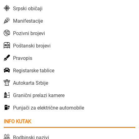
Srpski običaji
Manifestacije
Pozivni brojevi
Poštanski brojevi
Pravopis
Registarske tablice
Autokarta Srbije
Granični prelazi kamere
Punjači za električne automobile
INFO KUTAK
Rodbinski nazivi