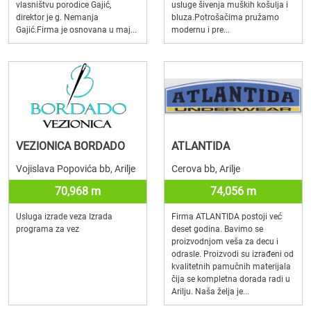
vlasništvu porodice Gajić,
usluge šivenja muških košulja i
direktor je g. Nemanja
bluza.Potrošačima pružamo
Gajić.Firma je osnovana u maj...
modernu i pre...
VEZIONICA BORDADO
ATLANTIDA
Vojislava Popovića bb, Arilje
Cerova bb, Arilje
70,968 m
74,056 m
Usluga izrade veza Izrada
Firma ATLANTIDA postoji već
programa za vez
deset godina. Bavimo se
proizvodnjom veša za decu i
odrasle. Proizvodi su izrađeni od
kvalitetnih pamučnih materijala
čija se kompletna dorada radi u
Arilju. Naša želja je...