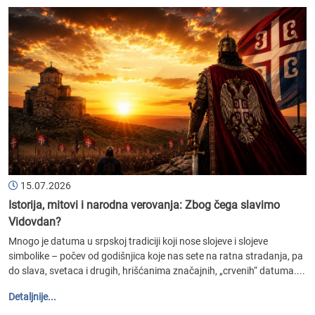
15.07.2026
Istorija, mitovi i narodna verovanja: Zbog čega slavimo
Vidovdan?
Mnogo je datuma u srpskoj tradiciji koji nose slojeve i slojeve
simbolike – počev od godišnjica koje nas sete na ratna stradanja, pa
do slava, svetaca i drugih, hrišćanima značajnih, „crvenih“ datuma....
Detaljnije...