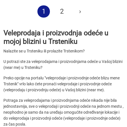
1
2
›
Veleprodaja i proizvodnja odeće u
mojoj blizini u Trsteniku
Nalazite se u Trsteniku ili prolazite Trstenikom?
U potrazi ste za veleprodajama i proizvodnjama odeće u Vašoj blizini
(near me) u Trsteniku?
Preko opcije na portalu "veleprodaje i proizvodnje odeće blizu mene
Trstenik" vrlo lako ćete pronaći veleprodaje i proizvodnje odeće
(veleprodaju i proizvodnju odeće) u Vašoj blizini (near me).
Potraga za veleprodajama i proizvodnjama odeće nikada nije bila
jednostavnija, sve o veleprodaji i proizvodnji odeće na jednom mestu ,
neophodno je samo da na uređaju omogućite određivanje lokacije i
do veleprodaja i proizvodnji odeće (veleprodaje i proizvodnje odeće)
za čas posla.