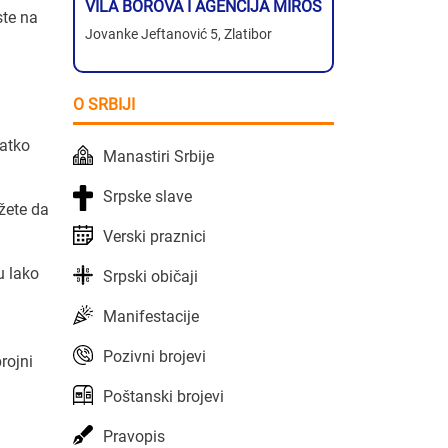
VILA BOROVA I AGENCIJA MIROS
ste na
Jovanke Jeftanović 5, Zlatibor
O SRBIJI
ratko
Manastiri Srbije
Srpske slave
žete da
Verski praznici
u lako
Srpski običaji
Manifestacije
Pozivni brojevi
rojni
Poštanski brojevi
Pravopis