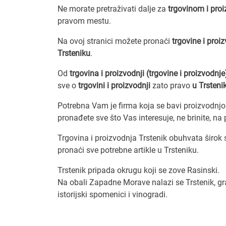
Ne morate pretraživati dalje za
trgovinom i pro
pravom mestu.
Na ovoj stranici možete pronaći
trgovine i proi
Trsteniku
.
Od
trgovina i proizvodnji (trgovine i proizvodnje
sve o
trgovini i proizvodnji
zato pravo
u Trsteni
Potrebna Vam je firma koja se bavi proizvodnjom
pronađete sve što Vas interesuje, ne brinite, na p
Trgovina i proizvodnja Trstenik obuhvata širok s
pronaći sve potrebne artikle u Trsteniku.
Trstenik pripada okrugu koji se zove Rasinski.
Na obali Zapadne Morave nalazi se Trstenik, grad
istorijski spomenici i vinogradi.