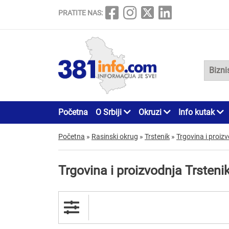
PRATITE NAS:
Početna
O Srbiji
Okruzi
Info kutak
Početna
»
Rasinski okrug
»
Trstenik
»
Trgovina i proiz
Trgovina i proizvodnja Trsteni