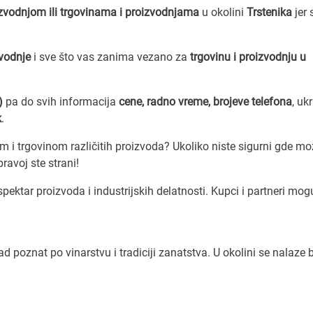
izvodnjom ili trgovinama i proizvodnjama
u okolini
Trstenika
jer 
zvodnje
i sve što vas zanima vezano za
trgovinu i proizvodnju u
)
pa do svih informacija
cene, radno vreme, brojeve telefona
, uk
k
.
 i trgovinom različitih proizvoda? Ukoliko niste sigurni gde mo
ravoj ste strani!
pektar proizvoda i industrijskih delatnosti. Kupci i partneri mog
 poznat po vinarstvu i tradiciji zanatstva. U okolini se nalaze b