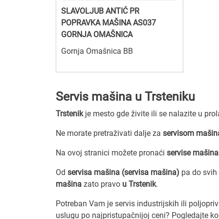
SLAVOLJUB ANTIĆ PR
POPRAVKA MAŠINA AS037
GORNJA OMAŠNICA
Gornja Omašnica BB
Servis mašina u Trsteniku
Trstenik
je mesto gde živite ili se nalazite u pro
Ne morate pretraživati dalje za
servisom mašina
Na ovoj stranici možete pronaći
servise mašina
Od
servisa mašina (servisa mašina)
pa do svih
mašina
zato pravo
u Trstenik
.
Potreban Vam je servis industrijskih ili poljop
uslugu po najpristupačnijoj ceni? Pogledajte koje