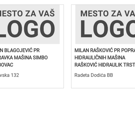
N BLAGOJEVIĆ PR
MILAN RAŠKOVIĆ PR POPR
AVKA MAŠINA SIMBO
HIDRAULIČNIH MAŠINA
BOVAC
RAŠKOVIĆ HIDRAULIK TRS
vska 132
Radeta Dodića BB