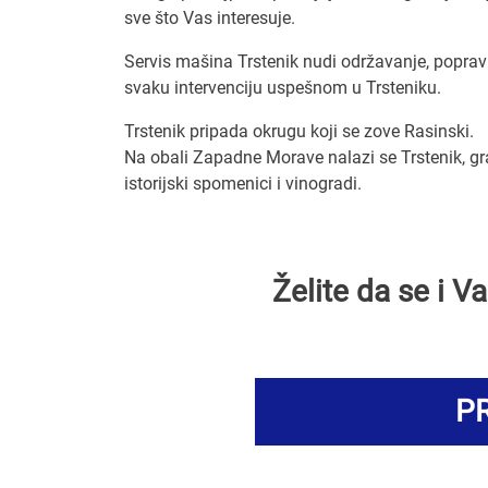
sve što Vas interesuje.
Servis mašina Trstenik nudi održavanje, popravku
svaku intervenciju uspešnom u Trsteniku.
Trstenik pripada okrugu koji se zove Rasinski.
Na obali Zapadne Morave nalazi se Trstenik, grad
istorijski spomenici i vinogradi.
Želite da se i 
PR