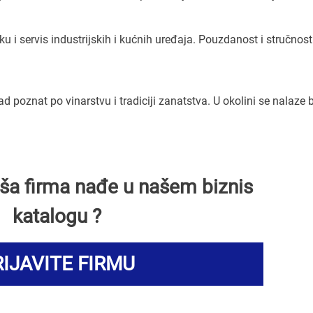
 i servis industrijskih i kućnih uređaja. Pouzdanost i stručnost
 poznat po vinarstvu i tradiciji zanatstva. U okolini se nalaze b
Vaša firma nađe u našem biznis
katalogu ?
IJAVITE FIRMU