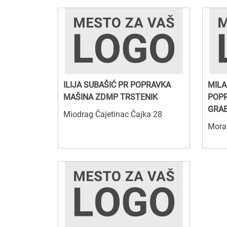
ILIJA SUBAŠIĆ PR POPRAVKA
MILA
MAŠINA ZDMP TRSTENIK
POPR
GRA
Miodrag Čajetinac Čajka 28
Mora