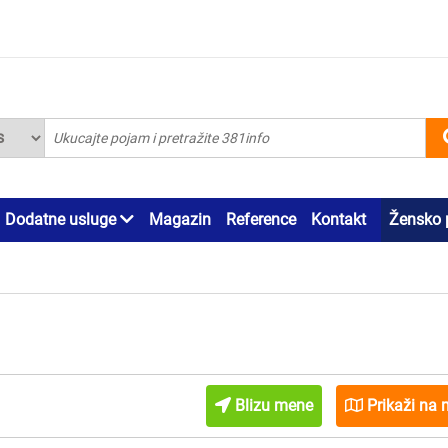
Dodatne usluge
Magazin
Reference
Kontakt
Žensko 
Blizu mene
Prikaži na 