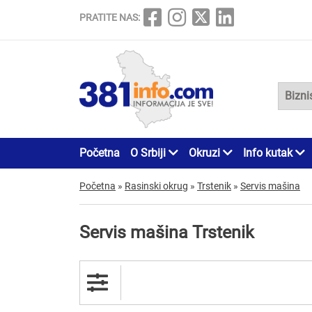
PRATITE NAS:
Početna
O Srbiji
Okruzi
Info kutak
Početna
»
Rasinski okrug
»
Trstenik
»
Servis mašina
Servis mašina Trstenik