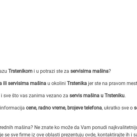
lazu
Trstenikom
i u potrazi ste za
servisima mašina
?
 ili servisima mašina
u okolini
Trstenika
jer ste na pravom mest
i sve što vas zanima vezano za
servis mašina u Trsteniku
.
 informacija
cene, radno vreme, brojeve telefona
, ukratko sve o
s
rivrednih mašina? Ne znate ko može da Vam ponudi najkvalitetnij
 se sve firme iz ove oblasti prezentuju ovde, kontaktirajte ih i 