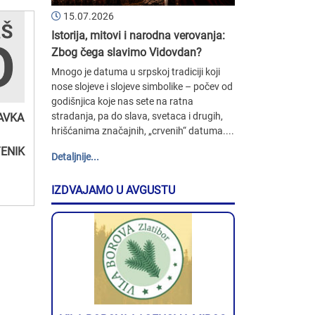
15.07.2026
Istorija, mitovi i narodna verovanja:
Zbog čega slavimo Vidovdan?
Mnogo je datuma u srpskoj tradiciji koji
nose slojeve i slojeve simbolike – počev od
godišnjica koje nas sete na ratna
stradanja, pa do slava, svetaca i drugih,
AVKA
hrišćanima značajnih, „crvenih“ datuma....
TENIK
Detaljnije...
IZDVAJAMO U AVGUSTU