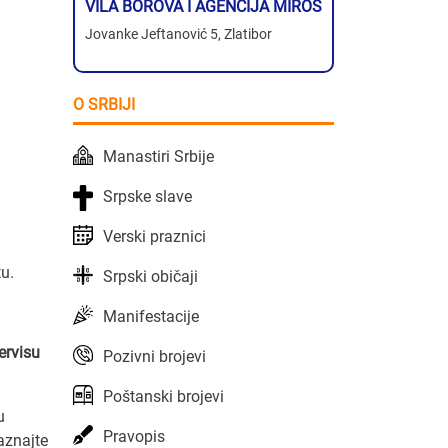
VILA BOROVA I AGENCIJA MIROS
Jovanke Jeftanović 5, Zlatibor
O SRBIJI
Manastiri Srbije
Srpske slave
Verski praznici
u.
Srpski običaji
Manifestacije
ervisu
Pozivni brojevi
Poštanski brojevi
u
Pravopis
saznajte