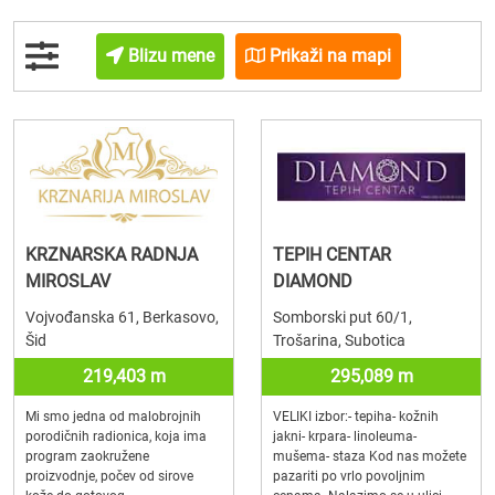
Blizu mene
Prikaži na mapi
KRZNARSKA RADNJA
TEPIH CENTAR
MIROSLAV
DIAMOND
Vojvođanska 61, Berkasovo,
Somborski put 60/1,
Šid
Trošarina, Subotica
219,403 m
295,089 m
Mi smo jedna od malobrojnih
VELIKI izbor:- tepiha- kožnih
porodičnih radionica, koja ima
jakni- krpara- linoleuma-
program zaokružene
mušema- staza Kod nas možete
proizvodnje, počev od sirove
pazariti po vrlo povoljnim