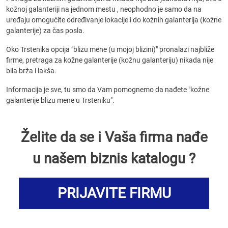
kožnoj galanteriji na jednom mestu , neophodno je samo da na
uređaju omogućite određivanje lokacije i do kožnih galanterija (kožne
galanterije) za čas posla.
Oko Trstenika opcija "blizu mene (u mojoj blizini)" pronalazi najbliže
firme, pretraga za kožne galanterije (kožnu galanteriju) nikada nije
bila brža i lakša.
Informacija je sve, tu smo da Vam pomognemo da nađete "kožne
galanterije blizu mene u Trsteniku".
Želite da se i Vaša firma nađe
u našem biznis katalogu ?
PRIJAVITE FIRMU