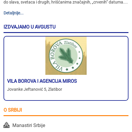
do slava, svetaca i drugih, hrišćanima značajnih, „crvenih“ datuma....
Detaljnije...
IZDVAJAMO U AVGUSTU
VILA BOROVA I AGENCIJA MIROS
Jovanke Jeftanović 5, Zlatibor
O SRBIJI
Manastiri Srbije