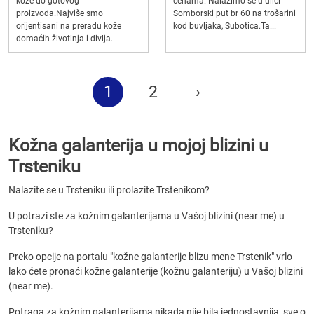
kože do gotovog
cenama. Nalazimo se u ulici
proizvoda.Najviše smo
Somborski put br 60 na trošarini
orijentisani na preradu kože
kod buvljaka, Subotica.Ta...
domaćih životinja i divlja...
1
2
›
Kožna galanterija u mojoj blizini u
Trsteniku
Nalazite se u Trsteniku ili prolazite Trstenikom?
U potrazi ste za kožnim galanterijama u Vašoj blizini (near me) u
Trsteniku?
Preko opcije na portalu "kožne galanterije blizu mene Trstenik" vrlo
lako ćete pronaći kožne galanterije (kožnu galanteriju) u Vašoj blizini
(near me).
Potraga za kožnim galanterijama nikada nije bila jednostavnija, sve o