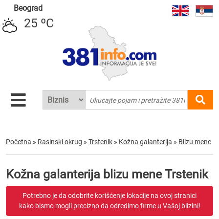
Beograd
25 ºC
Početna
»
Rasinski okrug
»
Trstenik
»
Kožna galanterija
»
Blizu mene
Kožna galanterija blizu mene Trstenik
Potrebno je da odobrite korišćenje lokacije na ovoj stranici
kako bismo mogli precizno da odredimo firme u Vašoj blizini!