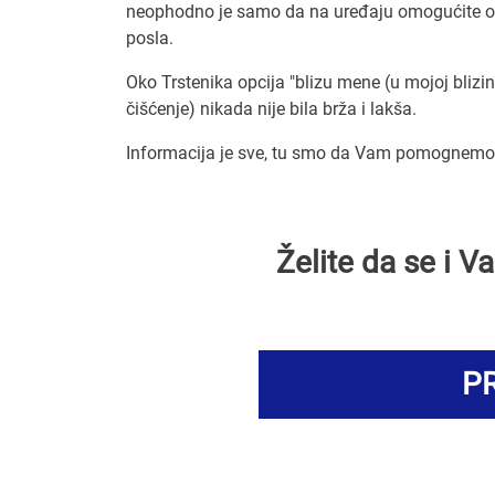
neophodno je samo da na uređaju omogućite odr
posla.
Oko Trstenika opcija "blizu mene (u mojoj blizin
čišćenje) nikada nije bila brža i lakša.
Informacija je sve, tu smo da Vam pomognemo d
Želite da se i 
PR