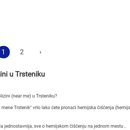
1
2
›
ini u Trsteniku
lizini (near me) u Trsteniku?
u mene Trstenik" vrlo lako ćete pronaći hemijska čišćenja (hemij
la jednostavnija, sve o hemijskom čišćenju na jednom mestu ,