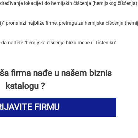
eđivanje lokacije i do hemijskih čišćenja (hemijskog čišćenja)
i)" pronalazi najbliže firme, pretraga za hemijska čišćenja (hemi
a nađete "hemijska čišćenja blizu mene u Trsteniku".
Vaša firma nađe u našem biznis
katalogu ?
IJAVITE FIRMU