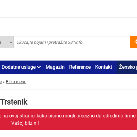
Dodatne usluge
Magazin
Reference
Kontakt
Žensko 
e
»
Blizu mene
Trstenik
je na ovoj stranici kako bismo mogli precizno da odredimo firme
Vašoj blizini!