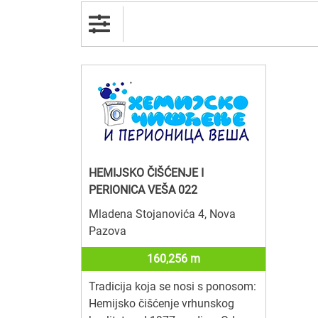
HEMIJSKO ČIŠĆENJE I
PERIONICA VEŠA 022
Mladena Stojanovića 4, Nova
Pazova
160,256 m
Tradicija koja se nosi s ponosom:
Hemijsko čišćenje vrhunskog