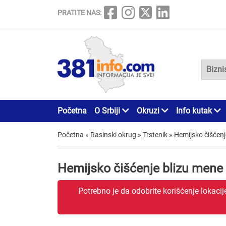
PRATITE NAS:
Početna
O Srbiji
Okruzi
Info kutak
Početna
»
Rasinski okrug
»
Trstenik
»
Hemijsko čišćenj
Hemijsko čišćenje blizu mene 
Potrebno je da odobrite korišćenje lokaci