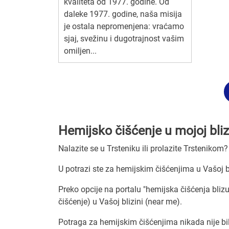
kvaliteta od 1977. godine. Od
daleke 1977. godine, naša misija
je ostala nepromenjena: vraćamo
sjaj, svežinu i dugotrajnost vašim
omiljen...
Hemijsko čišćenje u mojoj bliz
Nalazite se u Trsteniku ili prolazite Trstenikom?
U potrazi ste za hemijskim čišćenjima u Vašoj b
Preko opcije na portalu "hemijska čišćenja bliz
čišćenje) u Vašoj blizini (near me).
Potraga za hemijskim čišćenjima nikada nije bi