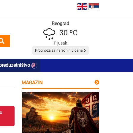
Beograd
30 ºC
Pljusak
Prognoza za narednih 5 dana
preduzetništvo
MAGAZIN
 u