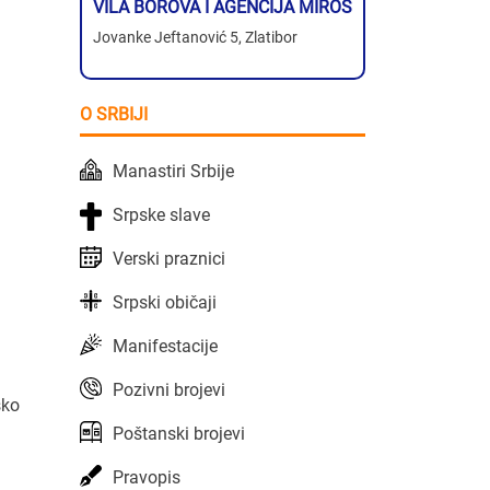
VILA BOROVA I AGENCIJA MIROS
Jovanke Jeftanović 5, Zlatibor
O SRBIJI
Manastiri Srbije
Srpske slave
Verski praznici
Srpski običaji
Manifestacije
Pozivni brojevi
sko
Poštanski brojevi
Pravopis