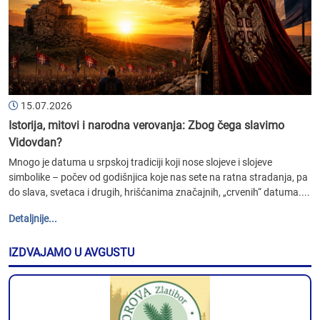
15.07.2026
Istorija, mitovi i narodna verovanja: Zbog čega slavimo
Vidovdan?
Mnogo je datuma u srpskoj tradiciji koji nose slojeve i slojeve
simbolike – počev od godišnjica koje nas sete na ratna stradanja, pa
do slava, svetaca i drugih, hrišćanima značajnih, „crvenih“ datuma....
Detaljnije...
IZDVAJAMO U AVGUSTU