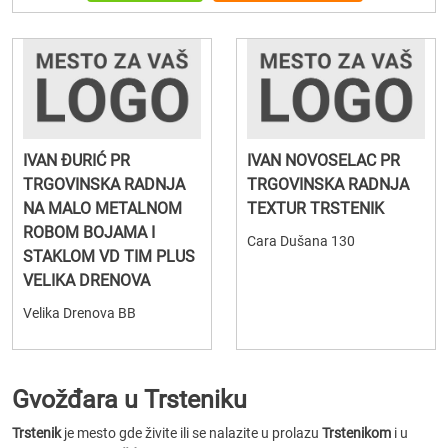
IVAN ĐURIĆ PR
IVAN NOVOSELAC PR
TRGOVINSKA RADNJA
TRGOVINSKA RADNJA
NA MALO METALNOM
TEXTUR TRSTENIK
ROBOM BOJAMA I
Cara Dušana 130
STAKLOM VD TIM PLUS
VELIKA DRENOVA
Velika Drenova BB
Gvožđara u Trsteniku
Trstenik
je mesto gde živite ili se nalazite u prolazu
Trstenikom
i u