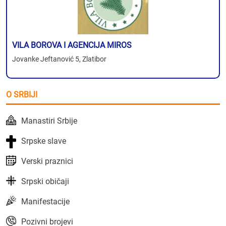
VILA BOROVA I AGENCIJA MIROS
Jovanke Jeftanović 5, Zlatibor
O SRBIJI
Manastiri Srbije
Srpske slave
Verski praznici
Srpski običaji
Manifestacije
Pozivni brojevi