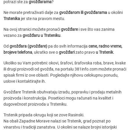
potrazi ste za
gvožđarama
?
Ne morate pretraživati dalje za
gvožđarom ili gvožđarama
u okolini
Trstenika
jer ste na pravom mestu.
Na ovoj stranici možete pronaći
gvožđare
i sve što vas zanima
vezano za
gvožđaru u Trsteniku
.
Od
gvožđara (gvožđare)
pa do svih informacija
cene, radno vreme,
brojeve telefona
, ukratko sve o
gvožđari
zato pravo
u Trstenik
.
Ukoliko su Vam potrebni: okovi, šrafovi, šrafovska roba, brave, kvake
ili drugi proizvodi od gvožđa, na portalu 381info.com možete pronaći
spisak firmi iz ove oblasti. Pogledajte njihovu celokupnu ponudu,
uslove i kontaktirajte ih.
Gvožđare Trstenik obuhvataju izradu, popravku i prodaju metalnih
proizvoda i konstrukcija. Posetioci mogu računati na kvalitet i
dugovečnost proizvoda u Trsteniku.
Trstenik pripada okrugu koji se zove Rasinski.
Na obali Zapadne Morave nalazi se Trstenik, grad poznat po
vinarstvu i tradiciji zanatstva. U okolini se nalaze brojni istorijski