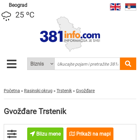
Beograd
25 ºC
Početna
»
Rasinski okrug
»
Trstenik
»
Gvožđare
Gvožđare Trstenik
Blizu mene
Prikaži na mapi